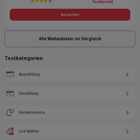
Testbericht
besuchen
Alle Wettanbieter im Vergleich
Testkategorien
Auszahlung
Einzahlung
Kundenservice
Live Wetten