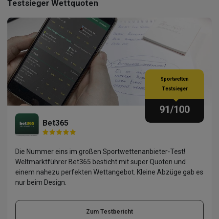
Testsieger Wettquoten
Sportwetten
Testsieger
91
/100
Bet365
Die Nummer eins im großen Sportwettenanbieter-Test!
Weltmarktführer Bet365 besticht mit super Quoten und
einem nahezu perfekten Wettangebot. Kleine Abzüge gab es
nur beim Design.
Zum Testbericht