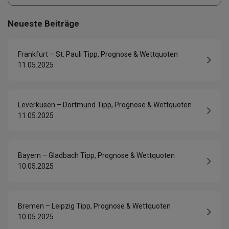
Neueste Beiträge
Frankfurt – St. Pauli Tipp, Prognose & Wettquoten
11.05.2025
Leverkusen – Dortmund Tipp, Prognose & Wettquoten
11.05.2025
Bayern – Gladbach Tipp, Prognose & Wettquoten
10.05.2025
Bremen – Leipzig Tipp, Prognose & Wettquoten
10.05.2025