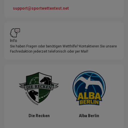
support@sportwettentest.net
Info
Sie haben Fragen oder benötigen Wetthilfe? Kontaktieren Sie unsere
Fachredaktion jederzeit telefonisch oder per Mail!
Die Recken
Alba Berlin