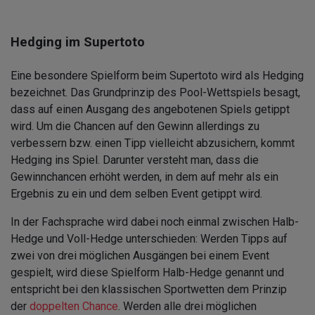
Hedging im Supertoto
Eine besondere Spielform beim Supertoto wird als Hedging
bezeichnet. Das Grundprinzip des Pool-Wettspiels besagt,
dass auf einen Ausgang des angebotenen Spiels getippt
wird. Um die Chancen auf den Gewinn allerdings zu
verbessern bzw. einen Tipp vielleicht abzusichern, kommt
Hedging ins Spiel. Darunter versteht man, dass die
Gewinnchancen erhöht werden, in dem auf mehr als ein
Ergebnis zu ein und dem selben Event getippt wird.
In der Fachsprache wird dabei noch einmal zwischen Halb-
Hedge und Voll-Hedge unterschieden: Werden Tipps auf
zwei von drei möglichen Ausgängen bei einem Event
gespielt, wird diese Spielform Halb-Hedge genannt und
entspricht bei den klassischen Sportwetten dem Prinzip
der
doppelten Chance
. Werden alle drei möglichen