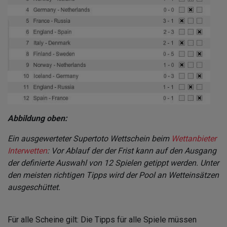
Abbildung oben:
Ein ausgewerteter Supertoto Wettschein beim
Wettanbieter
Interwetten
: Vor Ablauf der der Frist kann auf den Ausgang
der definierte Auswahl von 12 Spielen getippt werden. Unter
den meisten richtigen Tipps wird der Pool an Wetteinsätzen
ausgeschüttet.
Für alle Scheine gilt: Die Tipps für alle Spiele müssen