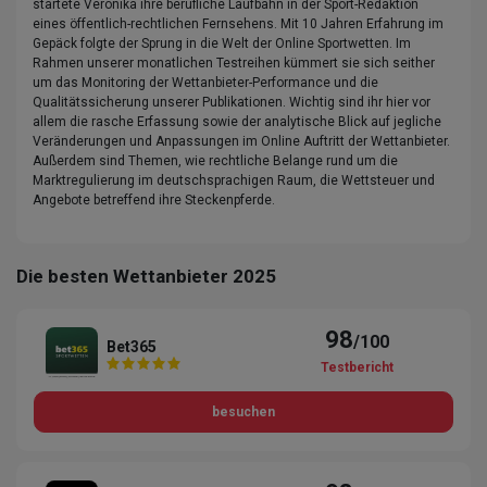
startete Veronika ihre berufliche Laufbahn in der Sport-Redaktion
eines öffentlich-rechtlichen Fernsehens. Mit 10 Jahren Erfahrung im
Gepäck folgte der Sprung in die Welt der Online Sportwetten. Im
Rahmen unserer monatlichen Testreihen kümmert sie sich seither
um das Monitoring der Wettanbieter-Performance und die
Qualitätssicherung unserer Publikationen. Wichtig sind ihr hier vor
allem die rasche Erfassung sowie der analytische Blick auf jegliche
Veränderungen und Anpassungen im Online Auftritt der Wettanbieter.
Außerdem sind Themen, wie rechtliche Belange rund um die
Marktregulierung im deutschsprachigen Raum, die Wettsteuer und
Angebote betreffend ihre Steckenpferde.
Die besten Wettanbieter 2025
98
/100
Bet365
Testbericht
besuchen