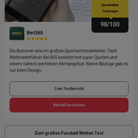
Sportwetten
Testsieger
98
/100
Bet365
Die Nummer eins im großen Sportwettenanbieter-Test!
Weltmarktführer Bet365 besticht mit super Quoten und
einem nahezu perfekten Wettangebot. Kleine Abzüge gab es
nur beim Design.
Zum Testbericht
Bet365
besuchen
Zum großen Fussball Wetten Test