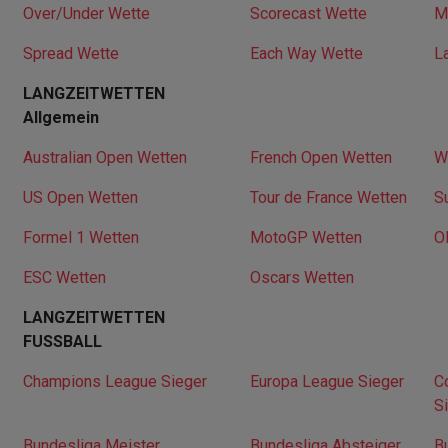
Over/Under Wette
Scorecast Wette
M
Spread Wette
Each Way Wette
L
LANGZEITWETTEN
Allgemein
Australian Open Wetten
French Open Wetten
W
US Open Wetten
Tour de France Wetten
S
Formel 1 Wetten
MotoGP Wetten
O
ESC Wetten
Oscars Wetten
LANGZEITWETTEN
FUSSBALL
Champions League Sieger
Europa League Sieger
C
S
Bundesliga Meister
Bundesliga Absteiger
B