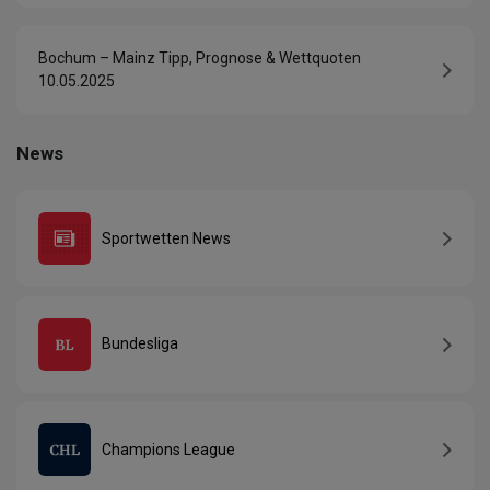
Bochum – Mainz Tipp, Prognose & Wettquoten
10.05.2025
News
Sportwetten News
Bundesliga
Champions League