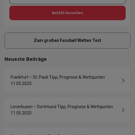
Bet365
besuchen
Zum großen Fussball Wetten Test
Neueste Beiträge
Frankfurt – St. Pauli Tipp, Prognose & Wettquoten
11.05.2025
Leverkusen – Dortmund Tipp, Prognose & Wettquoten
11.05.2025