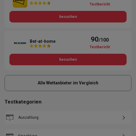
Testbericht
besuchen
90
/100
Bet-at-home
Testbericht
besuchen
Alle Wettanbieter im Vergleich
Testkategorien
Auszahlung