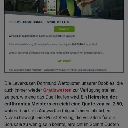
Die Leverkusen Dortmund Wettquoten unserer Bookies, die
auch immer wieder
Gratiswetten
zur Verfügung stellen,
zeigen, wie eng das Duell laufen wird. Ein
Heimsieg des
entthronten Meisters erreicht eine Quote von ca. 2.50,
während sich ein Auswärtserfolg auf einem ähnlichen
Niveau bewegt. Eine Punkteteilung, die vor allem für die
Borussia zu wenig sein könnte, erreicht im Schnitt Quoten