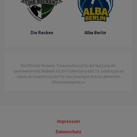
Die Recken
Alba Berlin
Rechtlicher Hinweis: Voraussetzung für die Nutzung der
sportwettentest Website ist die Vollendung des 18. Lebensjahres
sowie die Beachtung der für den jeweiligen Nutzer geltenden
Glücksspielgesetze.
Impressum
Datenschutz