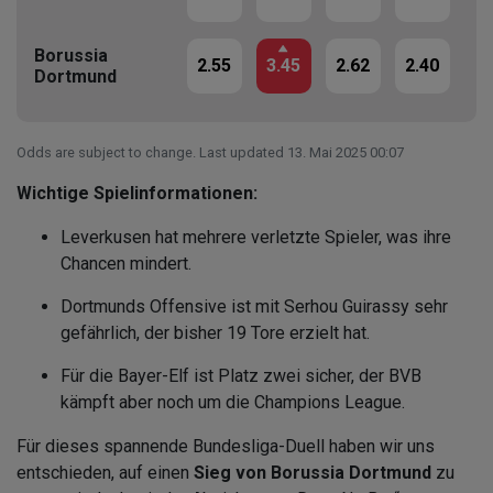
Borussia
2.55
3.45
2.62
2.40
2.
Dortmund
Odds are subject to change. Last updated
13. Mai 2025 00:07
Wichtige Spielinformationen:
Leverkusen hat mehrere verletzte Spieler, was ihre
Chancen mindert.
Dortmunds Offensive ist mit Serhou Guirassy sehr
gefährlich, der bisher 19 Tore erzielt hat.
Für die Bayer-Elf ist Platz zwei sicher, der BVB
kämpft aber noch um die Champions League.
Für dieses spannende Bundesliga-Duell haben wir uns
entschieden, auf einen
Sieg von Borussia Dortmund
zu