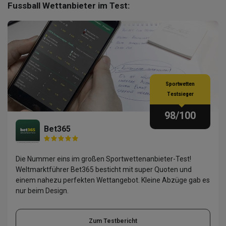
Fussball Wettanbieter im Test:
Sportwetten
Testsieger
98
/100
Bet365
Die Nummer eins im großen Sportwettenanbieter-Test!
Weltmarktführer Bet365 besticht mit super Quoten und
einem nahezu perfekten Wettangebot. Kleine Abzüge gab es
nur beim Design.
Zum Testbericht