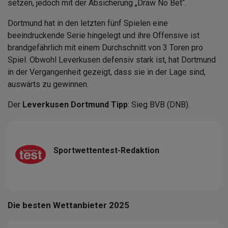
setzen, jedoch mit der Absicherung „Draw No Bet“.
Dortmund hat in den letzten fünf Spielen eine
beeindruckende Serie hingelegt und ihre Offensive ist
brandgefährlich mit einem Durchschnitt von 3 Toren pro
Spiel. Obwohl Leverkusen defensiv stark ist, hat Dortmund
in der Vergangenheit gezeigt, dass sie in der Lage sind,
auswärts zu gewinnen.
Der
Leverkusen Dortmund Tipp
: Sieg BVB (DNB).
Sportwettentest-Redaktion
Die besten Wettanbieter 2025