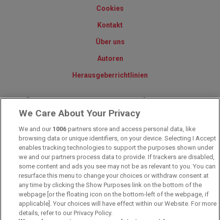
Cookies
Kontakt
Über uns
Autoren
Herausgeberrichtlinien
© 2010-2025 - Sportwettentest.net - Der große Sportwettentest
We Care About Your Privacy
We and our
1006
partners store and access personal data, like
Sportwetten Angebote sind nur für Volljährige verfügbar. Es gelten
browsing data or unique identifiers, on your device. Selecting I Accept
immer die AGB auf den jeweiligen Webseiten der Buchmacher.
enables tracking technologies to support the purposes shown under
Wetten kann Spaß, aber auch süchtig machen!
we and our partners process data to provide. If trackers are disabled,
some content and ads you see may not be as relevant to you. You can
resurface this menu to change your choices or withdraw consent at
any time by clicking the Show Purposes link on the bottom of the
webpage [or the floating icon on the bottom-left of the webpage, if
applicable]. Your choices will have effect within our Website. For more
details, refer to our Privacy Policy.