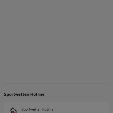
Sportwetten Hotline
Sportwetten Hotline