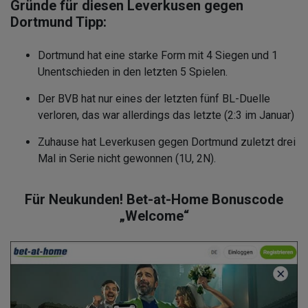
Gründe für diesen Leverkusen gegen
Dortmund Tipp:
Dortmund hat eine starke Form mit 4 Siegen und 1
Unentschieden in den letzten 5 Spielen.
Der BVB hat nur eines der letzten fünf BL-Duelle
verloren, das war allerdings das letzte (2:3 im Januar)
Zuhause hat Leverkusen gegen Dortmund zuletzt drei
Mal in Serie nicht gewonnen (1U, 2N).
Für Neukunden! Bet-at-Home Bonuscode
„Welcome“