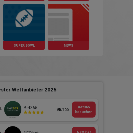
SUPER BOWL
NEWS
ster Wettanbieter 2025
Bet365
Bet365
98
/100
besuchen
NEO.bet
NEO.bet