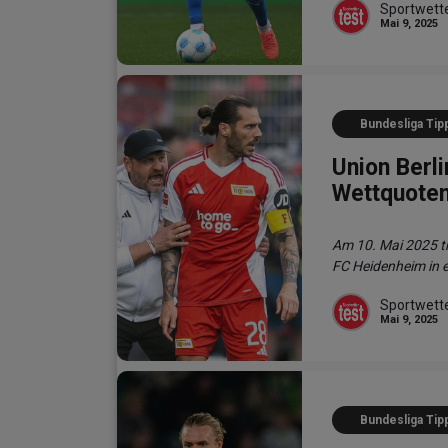
Sportwett
Mai 9, 2025
Bundesliga Tip
Union Berl
Wettquoten
Am 10. Mai 2025 tr
FC Heidenheim in e
Sportwett
Mai 9, 2025
Bundesliga Tip