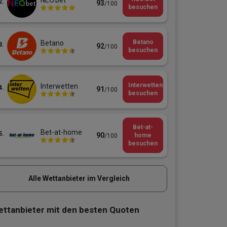
93
/100
besuchen
Betano
Betano
92
/100
besuchen
Interwetten
Interwetten
91
/100
besuchen
Bet-at-
Bet-at-home
90
home
/100
besuchen
Alle Wettanbieter im Vergleich
ttanbieter mit den besten Quoten