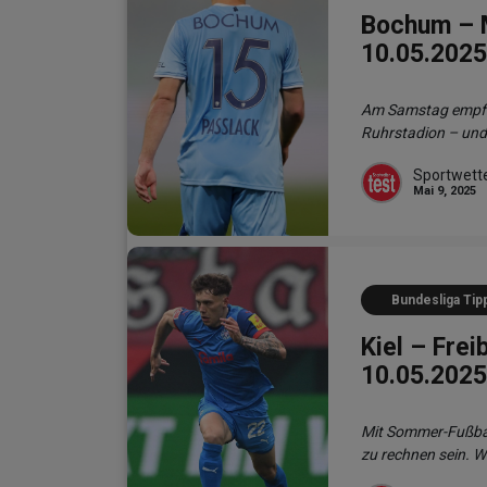
Bochum – M
10.05.2025
Am Samstag empfä
Ruhrstadion – und 
Sportwett
Mai 9, 2025
Bundesliga Tip
Kiel – Fre
10.05.2025
Mit Sommer-Fußbal
zu rechnen sein. W