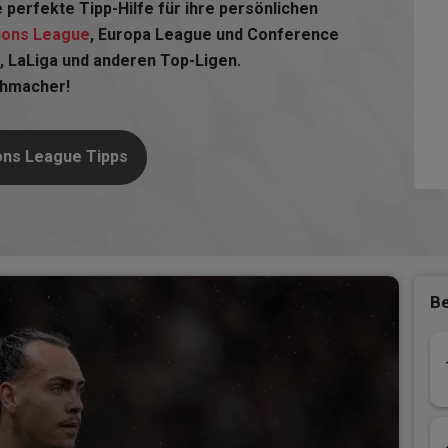
 perfekte Tipp-Hilfe für ihre persönlichen
ons League
, Europa League und Conference
, LaLiga und anderen Top-Ligen.
chmacher!
ns League Tipps
Be