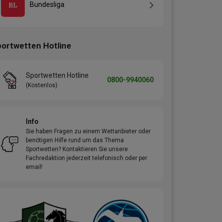
Bundesliga
ortwetten Hotline
Sportwetten Hotline
0800-9940060
(Kostenlos)
Info
Sie haben Fragen zu einem Wettanbieter oder
benötigen Hilfe rund um das Thema
Sportwetten? Kontaktieren Sie unsere
Fachredaktion jederzeit telefonisch oder per
email!