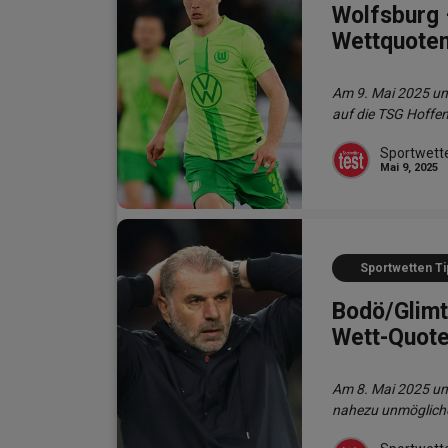
Wolfsburg 
Wettquoten
Am 9. Mai 2025 um 
auf die TSG Hoffen
Sportwett
Mai 9, 2025
Sportwetten T
Bodö/Glimt
Wett-Quote
Am 8. Mai 2025 um
nahezu unmögliche