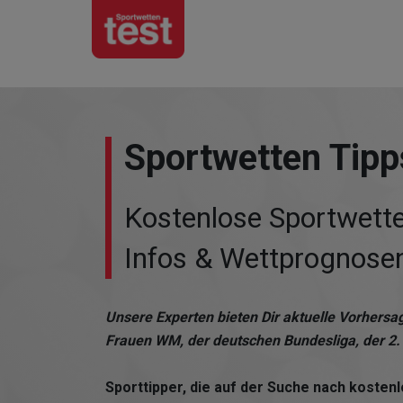
Sportwetten Tipp
Kostenlose Sportwette
Infos & Wettprognose
Unsere Experten bieten Dir aktuelle Vorhersag
Frauen WM, der deutschen Bundesliga, der 2.
Sporttipper, die auf der Suche nach kosten