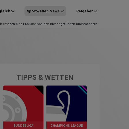
gleich
Sportwetten News
Ratgeber
Wir erhalten eine Provision von den hier angeführten Buchmachern
TIPPS & WETTEN
BUNDESLIGA
CHAMPIONS LEAGUE