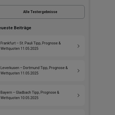
Alle Testergebnisse
ueste Beiträge
Frankfurt – St. Pauli Tipp, Prognose &
Wettquoten 11.05.2025
Leverkusen – Dortmund Tipp, Prognose &
Wettquoten 11.05.2025
Bayern – Gladbach Tipp, Prognose &
Wettquoten 10.05.2025