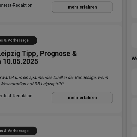
entest-Redaktion
mehr erfahren
ps & Vorhersage
eipzig Tipp, Prognose &
We
 10.05.2025
wartet uns ein spannendes Duell in der Bundesliga, wenn
eserstadion auf RB Leipzig trifft….
entest-Redaktion
mehr erfahren
ps & Vorhersage