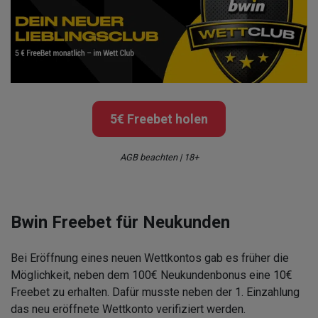
5€ Freebet holen
AGB beachten | 18+
Bwin Freebet für Neukunden
Bei Eröffnung eines neuen Wettkontos gab es früher die
Möglichkeit, neben dem 100€ Neukundenbonus eine 10€
Freebet zu erhalten. Dafür musste neben der 1. Einzahlung
das neu eröffnete Wettkonto verifiziert werden.