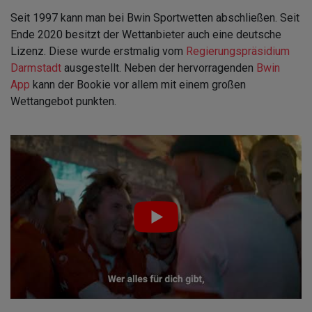
Seit 1997 kann man bei Bwin Sportwetten abschließen. Seit
Ende 2020 besitzt der Wettanbieter auch eine deutsche
Lizenz. Diese wurde erstmalig vom
Regierungspräsidium
Darmstadt
ausgestellt. Neben der hervorragenden
Bwin
App
kann der Bookie vor allem mit einem großen
Wettangebot punkten.