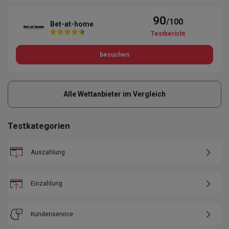
90
/100
Bet-at-home
Testbericht
besuchen
Alle Wettanbieter im Vergleich
Testkategorien
Auszahlung
Einzahlung
Kundenservice