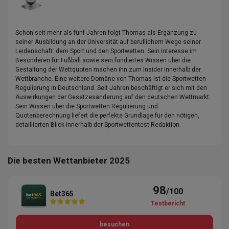
Schon seit mehr als fünf Jahren folgt Thomas als Ergänzung zu
seiner Ausbildung an der Universität auf beruflichem Wege seiner
Leidenschaft: dem Sport und den Sportwetten. Sein Interesse im
Besonderen für Fußball sowie sein fundiertes Wissen über die
Gestaltung der Wettquoten machen ihn zum Insider innerhalb der
Wettbranche. Eine weitere Domäne von Thomas ist die Sportwetten
Regulierung in Deutschland. Seit Jahren beschäftigt er sich mit den
Auswirkungen der Gesetzesänderung auf den deutschen Wettmarkt.
Sein Wissen über die Sportwetten Regulierung und
Quotenberechnung liefert die perfekte Grundlage für den nötigen,
detaillierten Blick innerhalb der Sportwettentest-Redaktion.
Die besten Wettanbieter 2025
98
/100
Bet365
Testbericht
besuchen