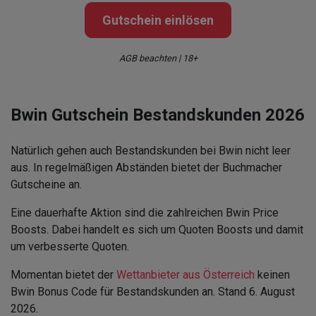
Gutschein einlösen
AGB beachten | 18+
Bwin Gutschein Bestandskunden 2026
Natürlich gehen auch Bestandskunden bei Bwin nicht leer
aus. In regelmäßigen Abständen bietet der Buchmacher
Gutscheine an.
Eine dauerhafte Aktion sind die zahlreichen Bwin Price
Boosts. Dabei handelt es sich um Quoten Boosts und damit
um verbesserte Quoten.
Momentan bietet der
Wettanbieter aus Österreich
keinen
Bwin Bonus Code für Bestandskunden an. Stand 6. August
2026.