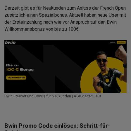
Derzeit gibt es für Neukunden zum Anlass der French Open
zusätzlich einen Spezialbonus. Aktuell haben neue User mit
der Ersteinzahlung nach wie vor Anspruch auf den Bwin
Willkommensbonus von bis zu 100€.
Bwin Freebet und Bonus für Neukunden | AGB gelten | 18+
Bwin Promo Code einlösen: Schritt-für-