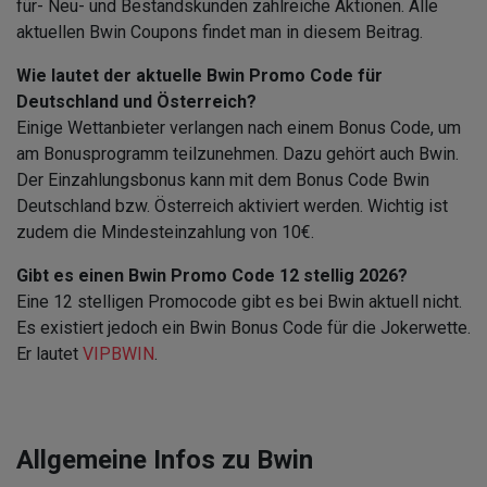
für- Neu- und Bestandskunden zahlreiche Aktionen. Alle
aktuellen Bwin Coupons findet man in diesem Beitrag.
Wie lautet der aktuelle Bwin Promo Code für
Deutschland und Österreich?
Einige Wettanbieter verlangen nach einem Bonus Code, um
am Bonusprogramm teilzunehmen. Dazu gehört auch Bwin.
Der Einzahlungsbonus kann mit dem Bonus Code Bwin
Deutschland bzw. Österreich aktiviert werden. Wichtig ist
zudem die Mindesteinzahlung von 10€.
Gibt es einen Bwin Promo Code 12 stellig 2026?
Eine 12 stelligen Promocode gibt es bei Bwin aktuell nicht.
Es existiert jedoch ein Bwin Bonus Code für die Jokerwette.
Er lautet
VIPBWIN
.
Allgemeine Infos zu Bwin