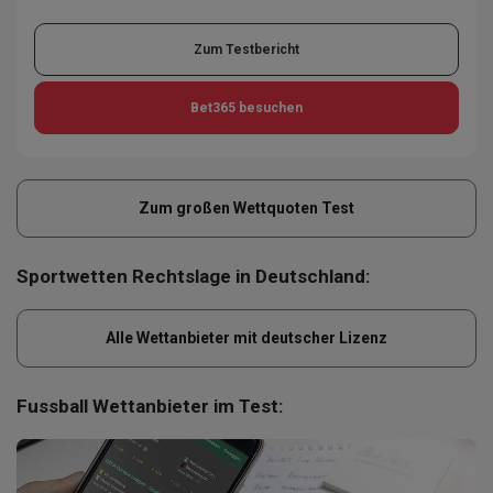
Zum Testbericht
Bet365
besuchen
Zum großen Wettquoten Test
Sportwetten Rechtslage in Deutschland:
Alle Wettanbieter mit deutscher Lizenz
Fussball Wettanbieter im Test: