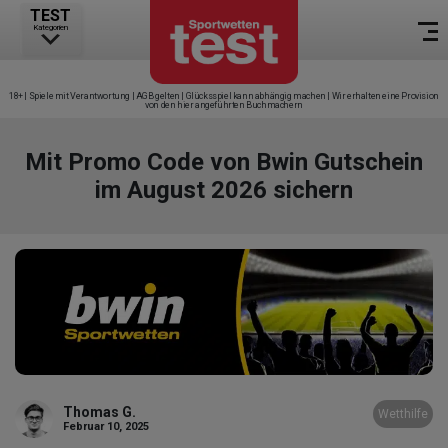
TEST
Kategorien
18+ | Spiele mit Verantwortung | AGB gelten | Glücksspiel kann abhängig machen | Wir erhalten eine Provision
von den hier angeführten Buchmachern
Mit Promo Code von Bwin Gutschein
im August 2026 sichern
Thomas G.
Wetthilfe
Februar 10, 2025