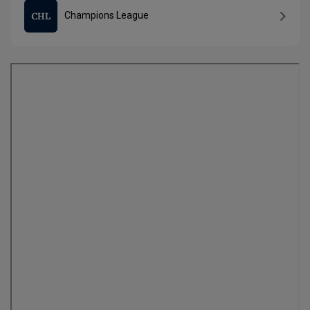
Champions League