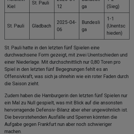
St. Pauli
Kiel
12
ga
(Sieg)
1-1
2025-04-
Bundesli
St. Pauli
Gladbach
(Unentsc
06
ga
hieden)
St. Pauli hatte in den letzten fünf Spielen eine
durchwachsene Form gezeigt, mit zwei Unentschieden und
einer Niederlage. Mit durchschnittlich nur 0,80 Toren pro
Spiel in den letzten fünf Begegnungen fehlt es an
Offensivkraft, was sich ja ohnehin wie ein roter Faden durch
die Saison zieht.
Zudem haben die Hamburgerin den letzten fünf Spielen nur
ein Mal zu Null gespielt, was mit Blick auf die ansonsten
hervorragende Defensiv-Bilanz aber eher ungewöhnlich ist.
Die bevorstehenden Ausfälle und Sperren könnten die
Aufgabe gegen Frankfurt nun aber noch schwieriger
machen.