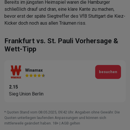
Bereits im jüngsten Heimspiel waren die Hamburger
schließlich drauf und dran, eine klare Kante zu machen,
bevor erst der späte Siegtreffer des VfB Stuttgart die Kiez-
Kicker doch noch aus allen Träumen riss.
Frankfurt vs. St. Pauli Vorhersage &
Wett-Tipp
Winamax
besuchen
2.15
Sieg Union Berlin
* Quoten Stand vom 08.05.2025‚ 09⁚42 Uhr. Angaben ohne Gewähr. Die
Quoten unterliegen laufenden Anpassungen und können sich
mittlerweile geändert haben. 18+ | AGB gelten