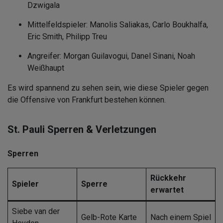
Dzwigala
Mittelfeldspieler: Manolis Saliakas, Carlo Boukhalfa,
Eric Smith, Philipp Treu
Angreifer: Morgan Guilavogui, Danel Sinani, Noah
Weißhaupt
Es wird spannend zu sehen sein, wie diese Spieler gegen
die Offensive von Frankfurt bestehen können.
St. Pauli Sperren & Verletzungen
Sperren
Rückkehr
Spieler
Sperre
erwartet
Siebe van der
Gelb-Rote Karte
Nach einem Spiel