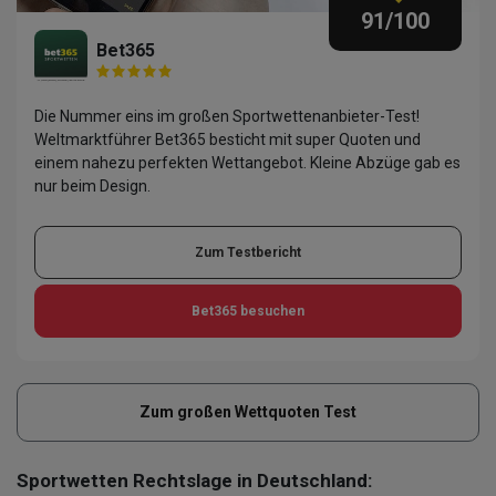
91
/100
Bet365
Die Nummer eins im großen Sportwettenanbieter-Test!
Weltmarktführer Bet365 besticht mit super Quoten und
einem nahezu perfekten Wettangebot. Kleine Abzüge gab es
nur beim Design.
Zum Testbericht
Bet365
besuchen
Zum großen Wettquoten Test
Sportwetten Rechtslage in Deutschland: