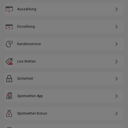
Auszahlung
Einzahlung
Kundenservice
Live Wetten
Sicherheit
Sportwetten App
Sportwetten Bonus