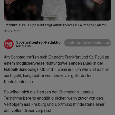
Frankfurt St. Pauli Tipp (Bild zeigt Arthur Theate) © PA Images / Alamy
Stock Photo
Sportwettentest-Redaktion
Bundesliga Tipps & Vorhersage
Mai 9, 2025
Am Sonntag treffen sich Eintracht Frankfurt und St. Pauli zu
einem möglicherweise richtungsweisenden Duell in der
Fußball-Bundesliga. Ob und – wenn ja – um wie viel es hier
noch geht, hängt dabei von den zuvor geforderten
Kontrahenten ab.
So wären sich die Hessen der Champions-League-
Teilnahme bereits endgültig sicher, wenn zuvor von den
Verfolgern aus Freiburg und Dortmund mindestens einer
den vollen Dreier verpasst.