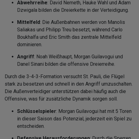
Abwehrreihe
: David Nemeth, Hauke Wahl und Adam
Dzwigala bilden die Dreierkette in der Verteidigung.
Mittelfeld
: Die Außenbahnen werden von Manolis
Saliakas und Philipp Treu besetzt, während Carlo
Boukhalfa und Eric Smith das zentrale Mittelfeld
dominieren.
Angriff
: Noah Weißhaupt, Morgan Guilavogui und
Danel Sinani bilden die offensive Dreierreihe.
Durch die 3-4-3-Formation versucht St. Pauli, die Flügel
stark zu besetzen und schnell in den Angriff umzuschalten.
Die Außenverteidiger unterstützen dabei häufig auch die
Offensive, was für zusätzliche Dynamik sorgen soll.
Schlüsselspieler
: Morgan Guilavogui hat mit 5 Toren
in dieser Saison das Potenzial, jederzeit ein Spiel zu
entscheiden.
Defensive Herausforderungen
: Durch die Sperren