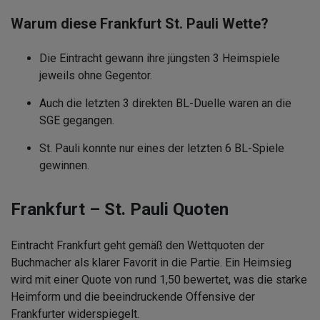
Warum diese Frankfurt St. Pauli Wette?
Die Eintracht gewann ihre jüngsten 3 Heimspiele
jeweils ohne Gegentor.
Auch die letzten 3 direkten BL-Duelle waren an die
SGE gegangen.
St. Pauli konnte nur eines der letzten 6 BL-Spiele
gewinnen.
Frankfurt – St. Pauli Quoten
Eintracht Frankfurt geht gemäß den Wettquoten der
Buchmacher als klarer Favorit in die Partie. Ein Heimsieg
wird mit einer Quote von rund 1,50 bewertet, was die starke
Heimform und die beeindruckende Offensive der
Frankfurter widerspiegelt.