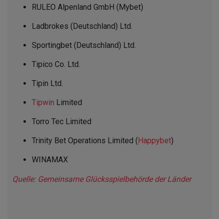
RULEO Alpenland GmbH (Mybet)
Ladbrokes (Deutschland) Ltd.
Sportingbet (Deutschland) Ltd.
Tipico Co. Ltd.
Tipin Ltd.
Tipwin
Limited
Torro Tec Limited
Trinity Bet Operations Limited (
Happybet
)
WINAMAX
Quelle: Gemeinsame Glücksspielbehörde der Länder