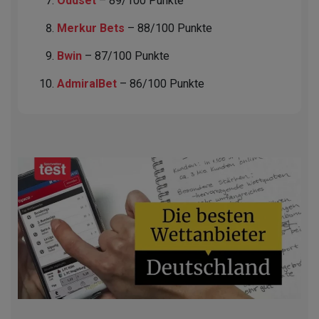
Oddset
– 89/100 Punkte
Merkur Bets
– 88/100 Punkte
Bwin
– 87/100 Punkte
AdmiralBet
– 86/100 Punkte