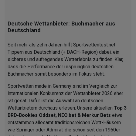
Deutsche Wettanbieter: Buchmacher aus
Deutschland
Seit mehr als zehn Jahren hilft Sportwettentest.net
Tippern aus Deutschland (+ DACH-Region) dabei, ein
sicheres und aufregendes Wetterlebnis zu finden. Klar,
dass die Performance der ursprünglich deutschen
Buchmacher somit besonders im Fokus steht.
Sportwetten made in Germany sind im Vergleich zur
internationalen Konkurrenz der Wettanbieter 2026 eher
rat gesät. Dafür ist die Auswahl an deutschen
Wettanbietern durchaus erlesen: Unsere aktuellen
Top 3
BRD-Bookies Oddset, NEO.bet
& Merkur Bets
etwa
entstammen allesamt traditionsreichen Wett-Häusern
wie Springer oder Admiral, die schon seit den 1960er