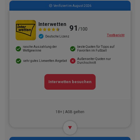
Verifiziert im August 2026
Interwetten
91
/100
Testbericht
Deutsche Lizenz
Testergebnis: Sehr empfehlenswert!
rasche Auszahlung der
beste Quoten für Tipps auf
Wettgewinne
Favoriten im Fußball
Außenseiter Quoten nur
sehr gutes Livewetten Angebot
Durchschnitt
Interwetten
besuchen
18+ | AGB gelten