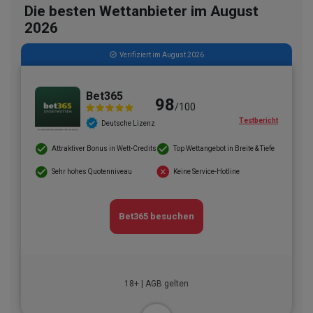
Die besten Wettanbieter im August
2026
Verifiziert im August 2026
Bet365
98
/100
Testbericht
Deutsche Lizenz
Attraktiver Bonus in Wett-Credits
Top Wettangebot in Breite & Tiefe
Sehr hohes Quotenniveau
Keine Service-Hotline
Bet365
besuchen
18+ | AGB gelten