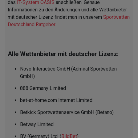
das
IT-System OASIS
anschließen. Genaue
Informationen zu den Änderungen und alle Wettanbieter
mit deutscher Lizenz findet man in unserem
Sportwetten
Deutschland Ratgeber
.
Alle Wettanbieter mit deutscher Lizenz:
Novo Interactice GmbH (Admiral Sportwetten
GmbH)
888 Germany Limited
bet-at-home.com Internet Limited
Betkick Sportwettenservice GmbH (Betano)
Betway Limited
BV (Germany) Ltd. (
BildBet
)