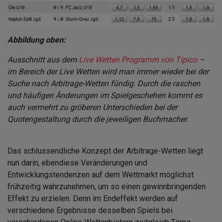
Abbildung oben:
Ausschnitt aus dem
Live Wetten Programm von Tipico
–
im Bereich der Live Wetten wird man immer wieder bei der
Suche nach Arbitrage-Wetten fündig. Durch die raschen
und häufigen Änderungen im Spielgeschehen kommt es
auch vermehrt zu gröberen Unterschieden bei der
Quotengestaltung durch die jeweiligen Buchmacher.
Das schlussendliche Konzept der Arbitrage-Wetten liegt
nun darin, ebendiese Veränderungen und
Entwicklungstendenzen auf dem Wettmarkt möglichst
frühzeitig wahrzunehmen, um so einen gewinnbringenden
Effekt zu erzielen. Denn im Endeffekt werden auf
verschiedene Ergebnisse desselben Spiels bei