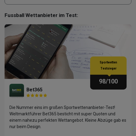
Fussball Wettanbieter im Test:
Sportwetten
Testsieger
98
/100
Bet365
Die Nummer eins im großen Sportwettenanbieter-Test!
Weltmarktführer Bet365 besticht mit super Quoten und
einem nahezu perfekten Wettangebot. Kleine Abzüge gab es
nur beim Design.