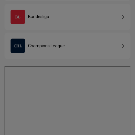
Bundesliga
Champions League