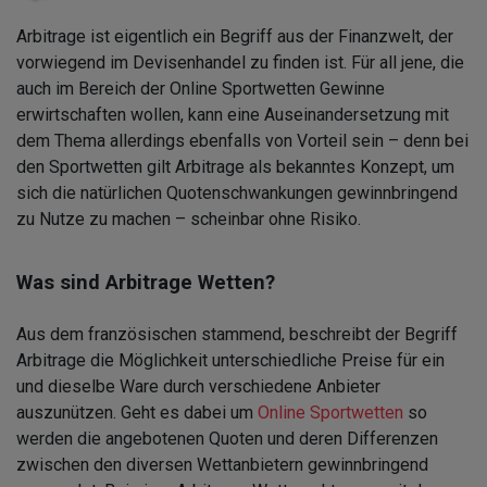
Arbitrage ist eigentlich ein Begriff aus der Finanzwelt, der
vorwiegend im Devisenhandel zu finden ist. Für all jene, die
auch im Bereich der Online Sportwetten Gewinne
erwirtschaften wollen, kann eine Auseinandersetzung mit
dem Thema allerdings ebenfalls von Vorteil sein – denn bei
den Sportwetten gilt Arbitrage als bekanntes Konzept, um
sich die natürlichen Quotenschwankungen gewinnbringend
zu Nutze zu machen – scheinbar ohne Risiko.
Was sind Arbitrage Wetten?
Aus dem französischen stammend, beschreibt der Begriff
Arbitrage die Möglichkeit unterschiedliche Preise für ein
und dieselbe Ware durch verschiedene Anbieter
auszunützen. Geht es dabei um
Online Sportwetten
so
werden die angebotenen Quoten und deren Differenzen
zwischen den diversen Wettanbietern gewinnbringend