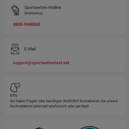
Sportwetten Hotline
(Kostenlos)
0800-9940060
E-Mail
support@sportwettentest.net
Info
Sie haben Fragen oder benötigen Wetthilfe? Kontaktieren Sie unsere
Fachredaktion jederzeit telefonisch oder per Mail!