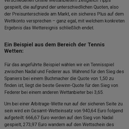
verschiedenen Online Wettanbietern zeitgleich Tipps
gespielt, die aufgrund der unterschiedlichen Quoten, also
der Preisunterschiede am Markt, ein sicheres Plus auf dem
Wettkonto versprechen – ganz egal, mit welchem konkreten
Ergebnis das Wettereignis schließlich endet.
Ein Beispiel aus dem Bereich der Tennis
Wetten:
Für das angeführte Beispiel wählen wir ein Tennisspiel
zwischen Nadal und Federer aus. Während für den Sieg des
Spaniers bei einem Buchmacher die Quote von 1,50 zu
finden ist, liegt die beste Gewinn-Quote für den Sieg von
Federer bei einem anderen Wettanbieter bei 3,65.
Um bei einer Arbitrage-Wette nun auf der sicheren Seite zu
sein wird ein Gesamt-Wetteinsatz von 940,64 Euro folgend
aufgeteilt: 666,67 Euro werden auf den Sieg von Nadal
gespielt, 273,97 Euro wandern auf den Wettschein des