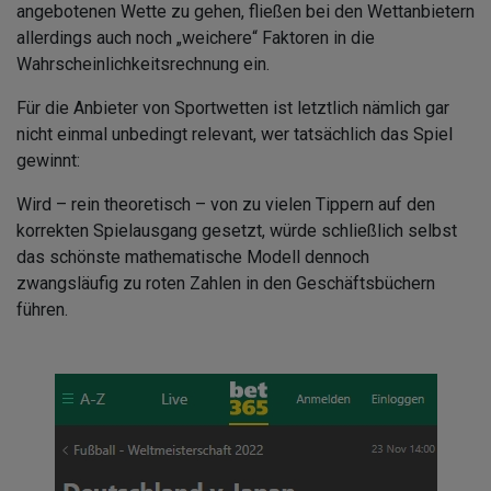
angebotenen Wette zu gehen, fließen bei den Wettanbietern
allerdings auch noch „weichere“ Faktoren in die
Wahrscheinlichkeitsrechnung ein.
Für die Anbieter von Sportwetten ist letztlich nämlich gar
nicht einmal unbedingt relevant, wer tatsächlich das Spiel
gewinnt:
Wird – rein theoretisch – von zu vielen Tippern auf den
korrekten Spielausgang gesetzt, würde schließlich selbst
das schönste mathematische Modell dennoch
zwangsläufig zu roten Zahlen in den Geschäftsbüchern
führen.