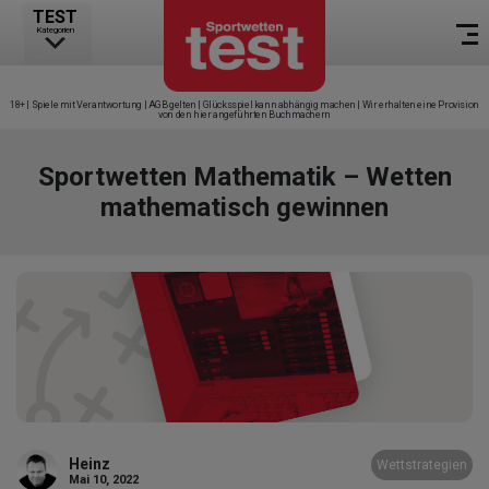
TEST
Kategorien
18+ | Spiele mit Verantwortung | AGB gelten | Glücksspiel kann abhängig machen | Wir erhalten eine Provision
von den hier angeführten Buchmachern
Sportwetten Mathematik – Wetten
mathematisch gewinnen
Heinz
Wettstrategien
Mai 10, 2022