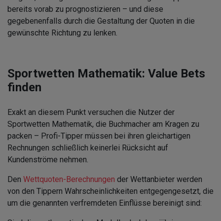
bereits vorab zu prognostizieren – und diese
gegebenenfalls durch die Gestaltung der Quoten in die
gewünschte Richtung zu lenken.
Sportwetten Mathematik: Value Bets
finden
Exakt an diesem Punkt versuchen die Nutzer der
Sportwetten Mathematik, die Buchmacher am Kragen zu
packen – Profi-Tipper müssen bei ihren gleichartigen
Rechnungen schließlich keinerlei Rücksicht auf
Kundenströme nehmen.
Den
Wettquoten-Berechnungen
der Wettanbieter werden
von den Tippern Wahrscheinlichkeiten entgegengesetzt, die
um die genannten verfremdeten Einflüsse bereinigt sind: