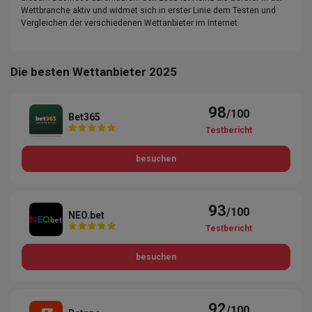
Wettbranche aktiv und widmet sich in erster Linie dem Testen und
Vergleichen der verschiedenen Wettanbieter im Internet.
Die besten Wettanbieter 2025
98
/100
Bet365
Testbericht
besuchen
93
/100
NEO.bet
Testbericht
besuchen
92
/100