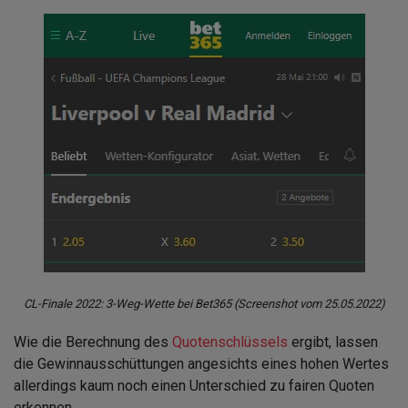
CL-Finale 2022: 3-Weg-Wette bei Bet365 (Screenshot vom 25.05.2022)
Wie die Berechnung des
Quotenschlüssels
ergibt, lassen
die Gewinnausschüttungen angesichts eines hohen Wertes
allerdings kaum noch einen Unterschied zu fairen Quoten
erkennen.