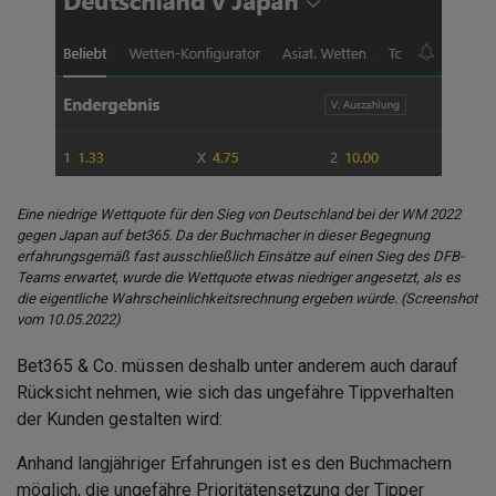
Eine niedrige Wettquote für den Sieg von Deutschland bei der WM 2022
gegen Japan auf bet365. Da der Buchmacher in dieser Begegnung
erfahrungsgemäß fast ausschließlich Einsätze auf einen Sieg des DFB-
Teams erwartet, wurde die Wettquote etwas niedriger angesetzt, als es
die eigentliche Wahrscheinlichkeitsrechnung ergeben würde. (Screenshot
vom 10.05.2022)
Bet365 & Co. müssen deshalb unter anderem auch darauf
Rücksicht nehmen, wie sich das ungefähre Tippverhalten
der Kunden gestalten wird:
Anhand langjähriger Erfahrungen ist es den Buchmachern
möglich, die ungefähre Prioritätensetzung der Tipper