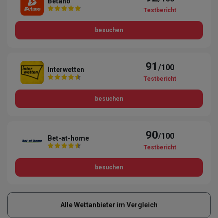
Betano
Testbericht
besuchen
91
/100
Interwetten
Testbericht
besuchen
90
/100
Bet-at-home
Testbericht
besuchen
Alle Wettanbieter im Vergleich