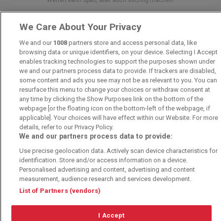
We Care About Your Privacy
We and our
1008
partners store and access personal data, like
browsing data or unique identifiers, on your device. Selecting I Accept
enables tracking technologies to support the purposes shown under
we and our partners process data to provide. If trackers are disabled,
some content and ads you see may not be as relevant to you. You can
Suchtrisiken, Glücksspiel kann süchtig machen - Hilfe finden Sie auf
resurface this menu to change your choices or withdraw consent at
buwei.de
any time by clicking the Show Purposes link on the bottom of the
webpage [or the floating icon on the bottom-left of the webpage, if
Alle Anbieter auf dieser Webseite sind offiziell in Deutschland
lizenziert
und
werden von der
Gemeinsamen Glücksspielbehörde der Länder
reguliert
applicable]. Your choices will have effect within our Website. For more
details, refer to our Privacy Policy.
We and our partners process data to provide:
Use precise geolocation data. Actively scan device characteristics for
identification. Store and/or access information on a device.
Personalised advertising and content, advertising and content
measurement, audience research and services development.
List of Partners (vendors)
I Accept