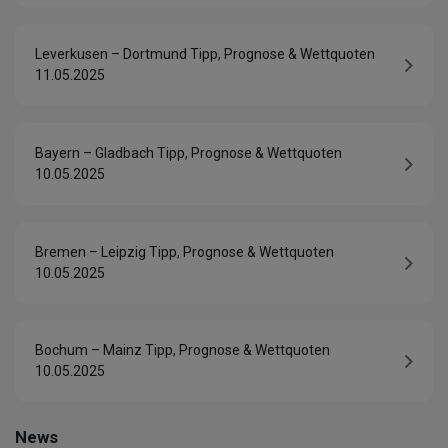
Leverkusen – Dortmund Tipp, Prognose & Wettquoten
11.05.2025
Bayern – Gladbach Tipp, Prognose & Wettquoten
10.05.2025
Bremen – Leipzig Tipp, Prognose & Wettquoten
10.05.2025
Bochum – Mainz Tipp, Prognose & Wettquoten
10.05.2025
News