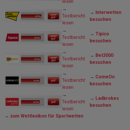
lesen
→
→
Interwetten
Testbericht
besuchen
lesen
→
→
Tipico
Testbericht
besuchen
lesen
→
→
Bet3000
Testbericht
besuchen
lesen
→
→
ComeOn
Testbericht
besuchen
lesen
→
→
Ladbrokes
Testbericht
besuchen
lesen
→
zum Wettlexikon für Sportwetten