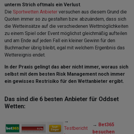
unterm Strich oftmals ein Verlust
.
Die
Sportwetten Anbieter
versuchen aus diesem Grund die
Quoten immer so zu gestalten bzw. abzuändern, dass sich
die Wetteinsätze auf die verschiedenen Wettmöglichkeiten
zu einem Spiel oder Event möglichst gleichmäßig aufteilen
und am Ende auf jeden Fall ein kleiner Gewinn für den
Buchmacher übrig bleibt, egal mit welchem Ergenbnis das
Wettereignis endet.
In der Praxis gelingt das aber nicht immer, woraus sich
selbst mit dem besten Risk Management noch immer
ein gewisses Restrisiko für den Wettanbieter ergibt.
Das sind die 6 besten Anbieter für Oddset
Wetten:
→
→
Bet365
Testbericht
besuchen