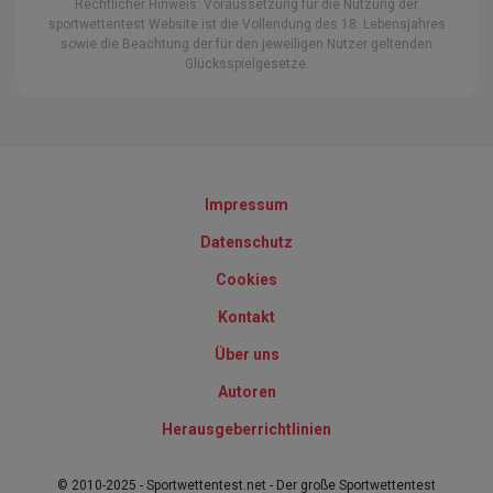
Rechtlicher Hinweis: Voraussetzung für die Nutzung der
sportwettentest Website ist die Vollendung des 18. Lebensjahres
sowie die Beachtung der für den jeweiligen Nutzer geltenden
Glücksspielgesetze.
Impressum
Datenschutz
Cookies
Kontakt
Über uns
Autoren
Herausgeberrichtlinien
© 2010-2025 - Sportwettentest.net - Der große Sportwettentest