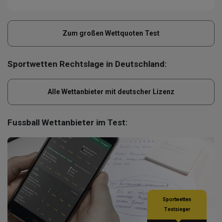
Zum großen Wettquoten Test
Sportwetten Rechtslage in Deutschland:
Alle Wettanbieter mit deutscher Lizenz
Fussball Wettanbieter im Test:
Sportwetten
Testsieger