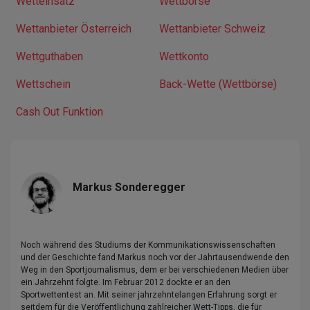
Wetteinsatz
Wettbörse
Wettanbieter Österreich
Wettanbieter Schweiz
Wettguthaben
Wettkonto
Wettschein
Back-Wette (Wettbörse)
Cash Out Funktion
Markus Sonderegger
Noch während des Studiums der Kommunikationswissenschaften
und der Geschichte fand Markus noch vor der Jahrtausendwende den
Weg in den Sportjournalismus, dem er bei verschiedenen Medien über
ein Jahrzehnt folgte. Im Februar 2012 dockte er an den
Sportwettentest an. Mit seiner jahrzehntelangen Erfahrung sorgt er
seitdem für die Veröffentlichung zahlreicher Wett-Tipps, die für