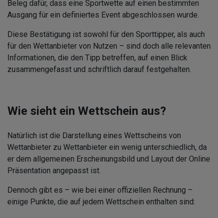
Beleg dafür, dass eine Sportwette auf einen bestimmten
Ausgang für ein definiertes Event abgeschlossen wurde.
Diese Bestätigung ist sowohl für den Sporttipper, als auch
für den Wettanbieter von Nutzen – sind doch alle relevanten
Informationen, die den Tipp betreffen, auf einen Blick
zusammengefasst und schriftlich darauf festgehalten.
Wie sieht ein Wettschein aus?
Natürlich ist die Darstellung eines Wettscheins von
Wettanbieter zu Wettanbieter ein wenig unterschiedlich, da
er dem allgemeinen Erscheinungsbild und Layout der Online
Präsentation angepasst ist.
Dennoch gibt es – wie bei einer offiziellen Rechnung –
einige Punkte, die auf jedem Wettschein enthalten sind: