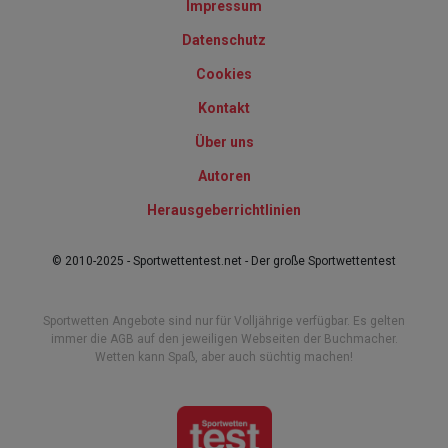
Impressum
Datenschutz
Cookies
Kontakt
Über uns
Autoren
Herausgeberrichtlinien
© 2010-2025 - Sportwettentest.net - Der große Sportwettentest
Sportwetten Angebote sind nur für Volljährige verfügbar. Es gelten
immer die AGB auf den jeweiligen Webseiten der Buchmacher.
Wetten kann Spaß, aber auch süchtig machen!