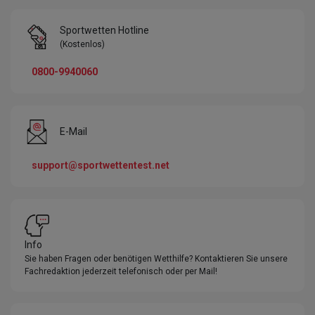
Sportwetten Hotline
(Kostenlos)
0800-9940060
E-Mail
support@sportwettentest.net
Info
Sie haben Fragen oder benötigen Wetthilfe? Kontaktieren Sie unsere
Fachredaktion jederzeit telefonisch oder per Mail!