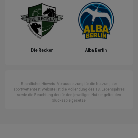
Die Recken
Alba Berlin
Rechtlicher Hinweis: Voraussetzung für die Nutzung der
sportwettentest Website ist die Vollendung des 18. Lebensjahres
sowie die Beachtung der für den jeweiligen Nutzer geltenden
Glücksspielgesetze.