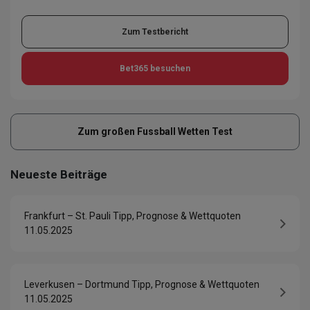
Zum Testbericht
Bet365
besuchen
Zum großen Fussball Wetten Test
Neueste Beiträge
Frankfurt – St. Pauli Tipp, Prognose & Wettquoten
11.05.2025
Leverkusen – Dortmund Tipp, Prognose & Wettquoten
11.05.2025