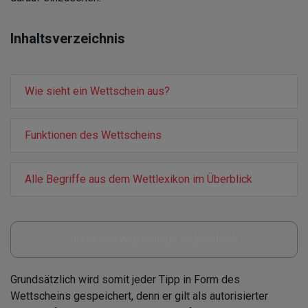
Inhaltsverzeichnis
Wie sieht ein Wettschein aus?
Funktionen des Wettscheins
Alle Begriffe aus dem Wettlexikon im Überblick
die besten Wettanbieter im Vergleich
Grundsätzlich wird somit jeder Tipp in Form des
Wettscheins gespeichert, denn er gilt als autorisierter