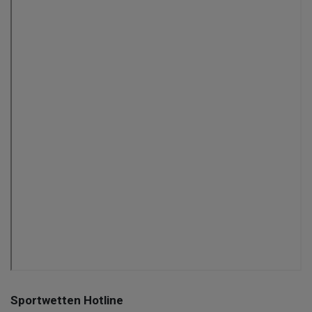
Sportwetten Hotline