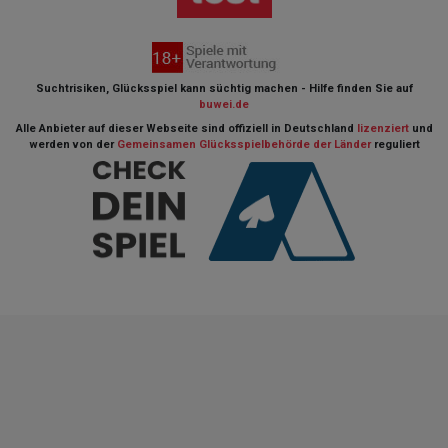
Suchtrisiken, Glücksspiel kann süchtig machen - Hilfe finden Sie auf
buwei.de
Alle Anbieter auf dieser Webseite sind offiziell in Deutschland
lizenziert
und
werden von der
Gemeinsamen Glücksspielbehörde der Länder
reguliert