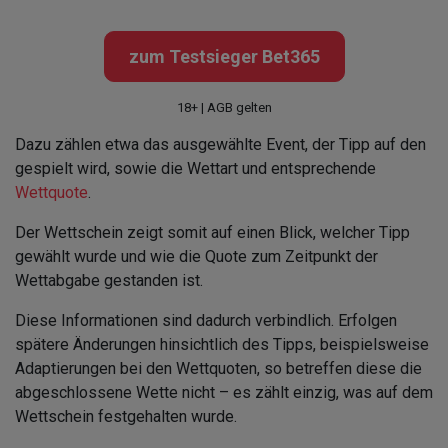
zum Testsieger Bet365
18+ | AGB gelten
Dazu zählen etwa das ausgewählte Event, der Tipp auf den
gespielt wird, sowie die Wettart und entsprechende
Wettquote
.
Der Wettschein zeigt somit auf einen Blick, welcher Tipp
gewählt wurde und wie die Quote zum Zeitpunkt der
Wettabgabe gestanden ist.
Diese Informationen sind dadurch verbindlich. Erfolgen
spätere Änderungen hinsichtlich des Tipps, beispielsweise
Adaptierungen bei den Wettquoten, so betreffen diese die
abgeschlossene Wette nicht – es zählt einzig, was auf dem
Wettschein festgehalten wurde.