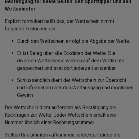
Bestätigung für beide Seiten: den Sporttipper und den
Wettanbieter.
Explizit formuliert heißt das, der Wettschein nimmt
folgende Funkionen ein:
Durch den Wettschein erfolgt die Abgabe der Wette.
Er ist Beleg über alle Eckdaten der Wette. Die
diversen Wettscheine werden auf dem Wettkonto
gespeichert und sind dort jederzeit einsehbar
Schlussendlich dient der Wettschein zur Übersicht
und Information über den Wettausgang und möglichen
Gewinn
Der Wettschein dient außerdem als Bestätigung bei
Rückfragen zur Wette. Jeder Wettschein erhält eine
Nummer, ähnlich einer Rechnungsnummer.
Sollten Unklarheiten aufkommen, erleichtert diese die