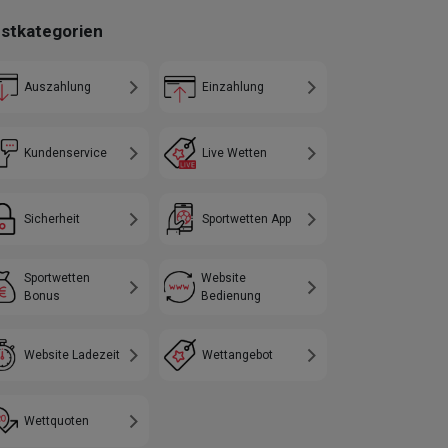
stkategorien
Auszahlung
Einzahlung
Kundenservice
Live Wetten
Sicherheit
Sportwetten App
Sportwetten
Website
Bonus
Bedienung
Website Ladezeit
Wettangebot
Wettquoten