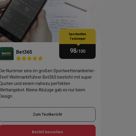
Sportwetten
Testsieger
98
/100
Bet365
Die Nummer eins im großen Sportwettenanbieter-
Test! Weltmarktführer Bet365 besticht mit super
Quoten und einem nahezu perfekten
Wettangebot. Kleine Abzüge gab es nur beim
Design.
Zum Testbericht
Bet365
besuchen