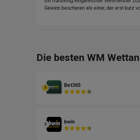
Ein frühzeitig eingereichter Weltmeister 20
Gewinn bescheren als einer, der erst kurz vo
Die besten WM Wettanb
Bet365
bwin