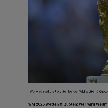
Wer wird sind die Favoriten bei den WM Wetten & Quote
WM 2026 Wetten & Quoten: Wer wird Weltme