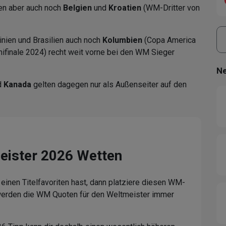
en aber auch noch
Belgien
und
Kroatien
(WM-Dritter von
ien und Brasilien auch noch
Kolumbien
(Copa America
finale 2024) recht weit vorne bei den WM Sieger
Ne
d
Kanada
gelten dagegen nur als Außenseiter auf den
meister 2026 Wetten
inen Titelfavoriten hast, dann platziere diesen WM-
 werden die WM Quoten für den Weltmeister immer