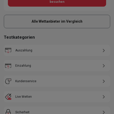
besuchen
Alle Wettanbieter im Vergleich
Testkategorien
Auszahlung
Einzahlung
Kundenservice
Live Wetten
Sicherheit