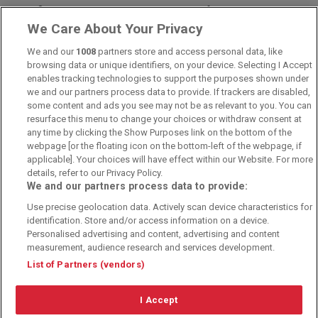
© 2010-2025 - Sportwettentest.net - Der große Sportwettentest
We Care About Your Privacy
We and our
1008
partners store and access personal data, like
Sportwetten Angebote sind nur für Volljährige verfügbar. Es gelten
browsing data or unique identifiers, on your device. Selecting I Accept
immer die AGB auf den jeweiligen Webseiten der Buchmacher.
enables tracking technologies to support the purposes shown under
Wetten kann Spaß, aber auch süchtig machen!
we and our partners process data to provide. If trackers are disabled,
some content and ads you see may not be as relevant to you. You can
resurface this menu to change your choices or withdraw consent at
any time by clicking the Show Purposes link on the bottom of the
webpage [or the floating icon on the bottom-left of the webpage, if
applicable]. Your choices will have effect within our Website. For more
details, refer to our Privacy Policy.
We and our partners process data to provide:
Suchtrisiken, Glücksspiel kann süchtig machen - Hilfe finden Sie auf
Use precise geolocation data. Actively scan device characteristics for
buwei.de
identification. Store and/or access information on a device.
Personalised advertising and content, advertising and content
Alle Anbieter auf dieser Webseite sind offiziell in Deutschland
lizenziert
und
werden von der
Gemeinsamen Glücksspielbehörde der Länder
reguliert
measurement, audience research and services development.
List of Partners (vendors)
I Accept