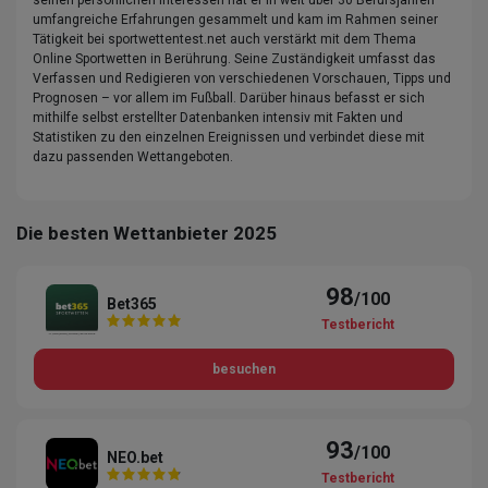
umfangreiche Erfahrungen gesammelt und kam im Rahmen seiner
Tätigkeit bei sportwettentest.net auch verstärkt mit dem Thema
Online Sportwetten in Berührung. Seine Zuständigkeit umfasst das
Verfassen und Redigieren von verschiedenen Vorschauen, Tipps und
Prognosen – vor allem im Fußball. Darüber hinaus befasst er sich
mithilfe selbst erstellter Datenbanken intensiv mit Fakten und
Statistiken zu den einzelnen Ereignissen und verbindet diese mit
dazu passenden Wettangeboten.
Die besten Wettanbieter 2025
98
/100
Bet365
Testbericht
besuchen
93
/100
NEO.bet
Testbericht