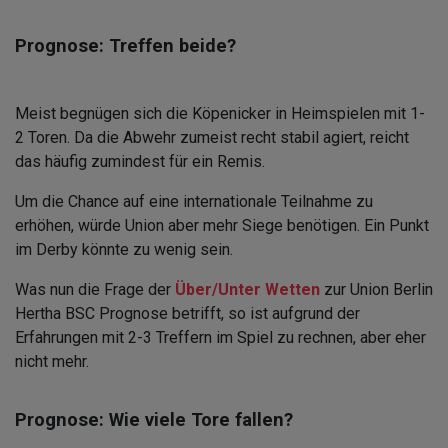
Prognose: Treffen beide?
Meist begnügen sich die Köpenicker in Heimspielen mit 1-
2 Toren. Da die Abwehr zumeist recht stabil agiert, reicht
das häufig zumindest für ein Remis.
Um die Chance auf eine internationale Teilnahme zu
erhöhen, würde Union aber mehr Siege benötigen. Ein Punkt
im Derby könnte zu wenig sein.
Was nun die Frage der
Über/Unter Wetten
zur Union Berlin
Hertha BSC Prognose betrifft, so ist aufgrund der
Erfahrungen mit 2-3 Treffern im Spiel zu rechnen, aber eher
nicht mehr.
Prognose: Wie viele Tore fallen?