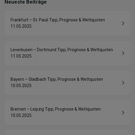
Neueste Beiträge
Frankfurt – St. Pauli Tipp, Prognose & Wettquoten
11.05.2025
Leverkusen – Dortmund Tipp, Prognose & Wettquoten
11.05.2025
Bayern – Gladbach Tipp, Prognose & Wettquoten
10.05.2025
Bremen – Leipzig Tipp, Prognose & Wettquoten
10.05.2025