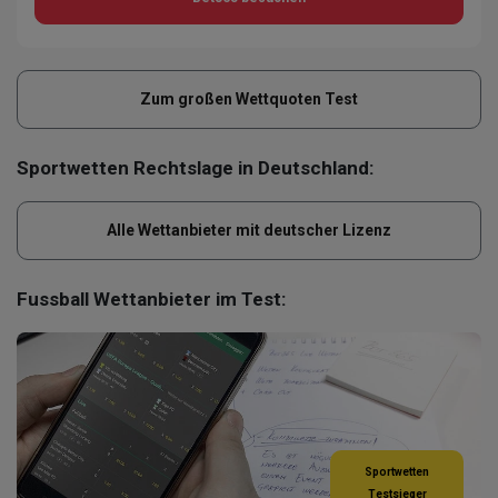
Zum großen Wettquoten Test
Sportwetten Rechtslage in Deutschland:
Alle Wettanbieter mit deutscher Lizenz
Fussball Wettanbieter im Test:
Sportwetten
Testsieger