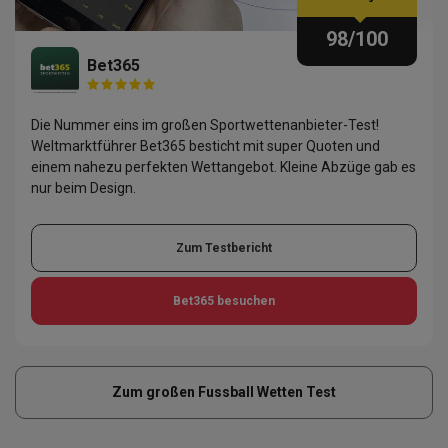
98
/100
Bet365
Die Nummer eins im großen Sportwettenanbieter-Test!
Weltmarktführer Bet365 besticht mit super Quoten und
einem nahezu perfekten Wettangebot. Kleine Abzüge gab es
nur beim Design.
Zum Testbericht
Bet365
besuchen
Zum großen Fussball Wetten Test