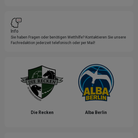
Info
Sie haben Fragen oder benötigen Wetthilfe? Kontaktieren Sie unsere
Fachredaktion jederzeit telefonisch oder per Mail!
Die Recken
Alba Berlin