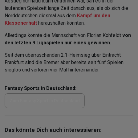
Abstieg nur hauchdünn entronnen war, sah es in der
laufenden Spielzeit lange Zeit danach aus, als ob sich die
Norddeutschen diesmal aus dem
Kampf um den
Klassenerhalt
heraushalten könnten.
Allerdings konnte die Mannschaft von Florian Kohfeldt
von
den letzten 9 Ligaspielen nur eines gewinnen
.
Seit dem überraschenden 2:1-Heimsieg über Eintracht
Frankfurt sind die Bremer aber bereits seit fünf Spielen
sieglos und verloren vier Mal hintereinander.
Fantasy Sports in Deutschland:
Zum Fantasy Sport in Deutschland
Das könnte Dich auch interessieren: