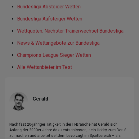
Bundesliga Absteiger Wetten
Bundesliga Aufsteiger Wetten
Wettquoten: Nächster Trainerwechsel Bundesliga
News & Wettangebote zur Bundesliga
Champions League Sieger Wetten
Alle Wettanbieter im Test
Gerald
Nach fast 20-jähriger Tätigkeit in der IT-Branche hat Gerald sich
Anfang der 2000er-Jahre dazu entschlossen, sein Hobby zum Beruf
zu machen und arbeitet seitdem bevorzugt im Sportbereich – als