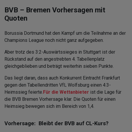
BVB – Bremen Vorhersagen mit
Quoten
Borussia Dortmund hat den Kampf um die Teilnahme an der
Champions League noch nicht ganz aufgegeben.
Aber trotz des 3:2-Auswärtssieges in Stuttgart ist der
Rückstand auf den angestrebten 4. Tabellenplatz
gleichgeblieben und beträgt weiterhin sieben Punkte.
Das liegt daran, dass auch Konkurrent Eintracht Frankfurt
gegen den Tabellendritten VfL Wolfsburg einen 4:3-
Heimssieg feierte.
Für die Wettanbieter
ist die Lage für
die BVB Bremen Vorhersage klar. Die Quoten für einen
Heimsieg bewegen sich im Bereich von 1,4.
Vorhersage: Bleibt der BVB auf CL-Kurs?