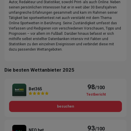
Autor, Redakteur und Statistiker, sowohl Print- als auch Online. Neben
seinen persönlichen Interessen hat er in weit über 30 Berufsjahren
umfangreiche Erfahrungen gesammelt und kam im Rahmen seiner
Tätigkeit bei sportwettentest.net auch verstärkt mit dem Thema
Online Sportwetten in Berührung. Seine Zuständigkeit umfasst das
Verfassen und Redigieren von verschiedenen Vorschauen, Tipps und
Prognosen – vor allem im Fußball. Darüber hinaus befasst er sich
mithilfe selbst erstellter Datenbanken intensiv mit Fakten und
Statistiken zu den einzelnen Ereignissen und verbindet diese mit
dazu passenden Wettangeboten.
Die besten Wettanbieter 2025
98
/100
Bet365
Testbericht
besuchen
93
/100
NEO.bet