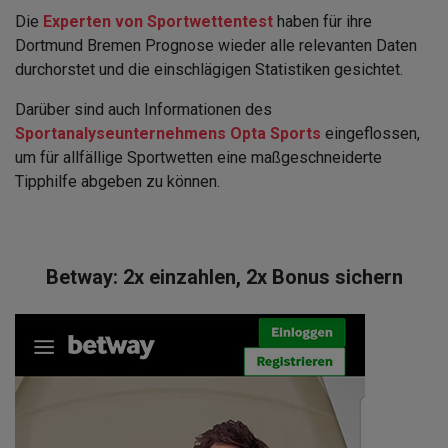
Die
Experten von Sportwettentest
haben für ihre
Dortmund Bremen Prognose wieder alle relevanten Daten
durchorstet und die einschlägigen Statistiken gesichtet.
Darüber sind auch Informationen des
Sportanalyseunternehmens Opta Sports
eingeflossen,
um für allfällige Sportwetten eine maßgeschneiderte
Tipphilfe abgeben zu können.
Betway: 2x einzahlen, 2x Bonus sichern