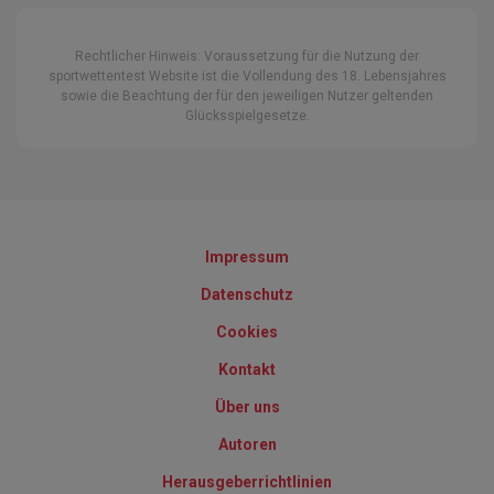
Rechtlicher Hinweis: Voraussetzung für die Nutzung der
sportwettentest Website ist die Vollendung des 18. Lebensjahres
sowie die Beachtung der für den jeweiligen Nutzer geltenden
Glücksspielgesetze.
Impressum
Datenschutz
Cookies
Kontakt
Über uns
Autoren
Herausgeberrichtlinien