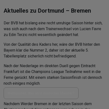
Aktuelles zu Dortmund – Bremen
Der BVB hat bislang eine recht unruhige Saison hinter sich,
was sich auch nach dem Trainerwechsel von Lucien Favre
zu Edin Terzic nicht wesentlich geändert hat.
Von der Qualität des Kaders her, wäre der BVB hinter den
Bayern klar die Nummer 2, daher ist der aktuelle 5.
Tabellenplatz sicherlich nicht befriedigend.
Nach der Niederlage im direkten Duell gegen Eintracht
Frankfurt ist die Champions League Teilnahme weit in die
Ferne gerückt. Mit einem starken Saisonfinish ist dennoch
noch einiges möglich.
Wettquoten: Wer wird deutscher Meister?
Nachdem Werder Bremen in der letzten Saison dem