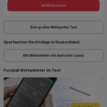
Bet365
besuchen
Zum großen Wettquoten Test
Sportwetten Rechtslage in Deutschland:
Alle Wettanbieter mit deutscher Lizenz
Fussball Wettanbieter im Test: