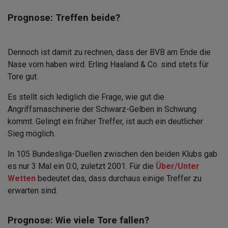
Prognose: Treffen beide?
Dennoch ist damit zu rechnen, dass der BVB am Ende die
Nase vorn haben wird. Erling Haaland & Co. sind stets für
Tore gut.
Es stellt sich lediglich die Frage, wie gut die
Angriffsmaschinerie der Schwarz-Gelben in Schwung
kommt. Gelingt ein früher Treffer, ist auch ein deutlicher
Sieg möglich.
In 105 Bundesliga-Duellen zwischen den beiden Klubs gab
es nur 3 Mal ein 0:0, zuletzt 2001. Für die
Über/Unter
Wetten
bedeutet das, dass durchaus einige Treffer zu
erwarten sind.
Prognose: Wie viele Tore fallen?