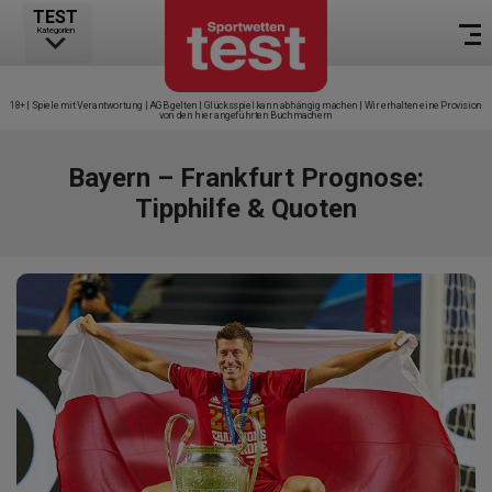
TEST
Kategorien
18+ | Spiele mit Verantwortung | AGB gelten | Glücksspiel kann abhängig machen | Wir erhalten eine Provision
von den hier angeführten Buchmachern
Bayern – Frankfurt Prognose:
Tipphilfe & Quoten