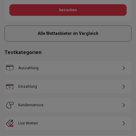
besuchen
Alle Wettanbieter im Vergleich
Testkategorien
Auszahlung
Einzahlung
Kundenservice
Live Wetten