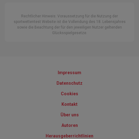
Rechtlicher Hinweis: Voraussetzung für die Nutzung der
sportwettentest Website ist die Vollendung des 18. Lebensjahres
sowie die Beachtung der für den jeweiligen Nutzer geltenden
Glücksspielgesetze.
Impressum
Datenschutz
Cookies
Kontakt
Über uns
Autoren
Herausgeberrichtlinien