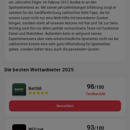
ein Jahrzehnt folgte. Im Februar 2012 dockte er an den
Sportwettentest an. Mit seiner jahrzehntelangen Erfahrung sorgt er
seitdem für die Veröffentlichung zahlreicher Wett-Tipps, die für
unsere Leser nicht nur eine Wett-Hilfe mit besonderen Quoten
bringen, sondern steht all unseren Autoren mit Rat und Tat zur Seite.
Wichtig sind ihm vor allem perfekt recherchierte Texte mit fundierten
Daten und Statistiken. Außerdem kann er aufgrund seines
Expertenwissens über viele unterschiedliche Sportarten nicht nur bei
zahlreichen Events eine sehr gute Hilfestellung für Sportwetten
geben, sondern liefert dazu auch die passenden Quoten.
Die besten Wettanbieter 2025
98
/100
Bet365
Testbericht
besuchen
93
/100
NEO.bet