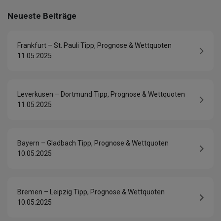
Neueste Beiträge
Frankfurt – St. Pauli Tipp, Prognose & Wettquoten
11.05.2025
Leverkusen – Dortmund Tipp, Prognose & Wettquoten
11.05.2025
Bayern – Gladbach Tipp, Prognose & Wettquoten
10.05.2025
Bremen – Leipzig Tipp, Prognose & Wettquoten
10.05.2025