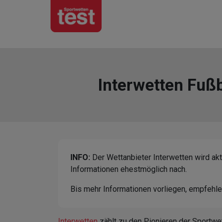
Interwetten Fuß
INFO:
Der Wettanbieter Interwetten wird akt
Informationen ehestmöglich nach.
Bis mehr Informationen vorliegen, empfehl
Interwetten
zählt zu den Pionieren der Sportwet