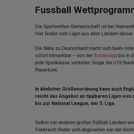
Fussball Wettprogram
Die Sportwetten-Gemeinschaft ist bei Interwet
Hier finden sich Ligen aus allen Ländern dieser
Die Nähe zu Deutschland macht sich beim öste
sofort bemerkbar – von der
Bundesliga
bis in d
jede Spielklasse vertreten. Sogar die U19 Bunde
Repertoire.
In ähnlicher Größenordnung kann auch Engla
reicht das Angebot an tippbaren Ligen von
bis zur National League, der 5. Liga.
Selbst von anderen großen Fußball-Ländern wie 
Frankreich finden sich abgesehen von der höchs