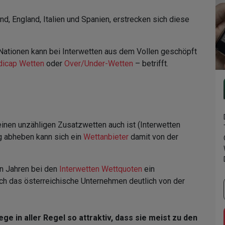
d, England, Italien und Spanien, erstrecken sich diese
-Nationen kann bei Interwetten aus dem Vollen geschöpft
dicap Wetten
oder
Over/Under-Wetten
– betrifft.
inen unzähligen Zusatzwetten auch ist (Interwetten
ig abheben kann sich ein
Wettanbieter
damit von der
en Jahren bei den
Interwetten Wettquoten
ein
ch das österreichische Unternehmen deutlich von der
ge in aller Regel so attraktiv, dass sie meist zu den