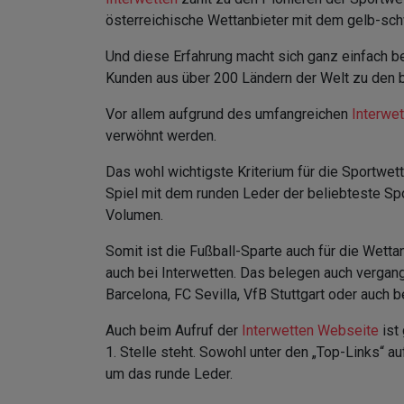
österreichische Wettanbieter mit dem gelb-sch
Und diese Erfahrung macht sich ganz einfach be
Kunden aus über 200 Ländern der Welt zu den 
Vor allem aufgrund des umfangreichen
Interwe
verwöhnt werden.
Das wohl wichtigste Kriterium für die Sportwe
Spiel mit dem runden Leder der beliebteste Spo
Volumen.
Somit ist die Fußball-Sparte auch für die Wettan
auch bei Interwetten. Das belegen auch vergan
Barcelona, FC Sevilla, VfB Stuttgart oder auch 
Auch beim Aufruf der
Interwetten Webseite
ist 
1. Stelle steht. Sowohl unter den „Top-Links“ au
um das runde Leder.