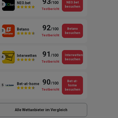
93
/100
NEO.bet
NEO.bet
besuchen
Testbericht
92
/100
Betano
Betano
besuchen
Testbericht
91
/100
Interwetten
Interwetten
besuchen
Testbericht
90
Bet-at-
/100
Bet-at-home
home
besuchen
Testbericht
Alle Wettanbieter im Vergleich