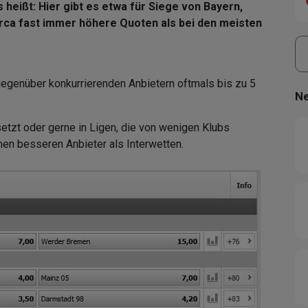
heißt: Hier gibt es etwa für Siege von Bayern,
rca fast immer höhere Quoten als bei den meisten
 gegenüber konkurrierenden Anbietern oftmals bis zu 5
Ne
etzt oder gerne in Ligen, die von wenigen Klubs
inen besseren Anbieter als Interwetten.