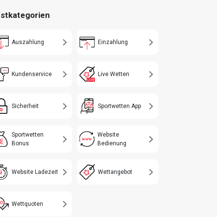
stkategorien
Auszahlung
Einzahlung
Kundenservice
Live Wetten
Sicherheit
Sportwetten App
Sportwetten
Website
Bonus
Bedienung
Website Ladezeit
Wettangebot
Wettquoten