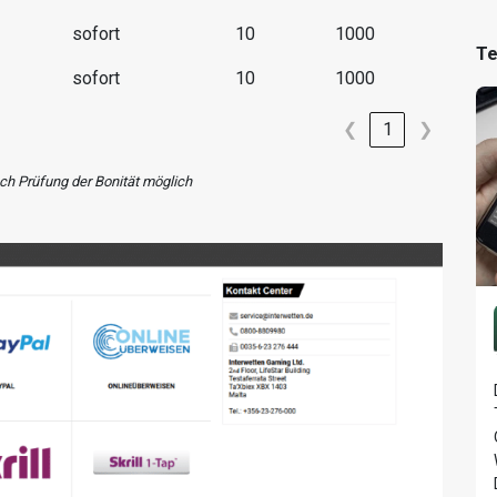
sofort
10
1000
Te
sofort
10
1000
❮
1
❯
ch Prüfung der Bonität möglich