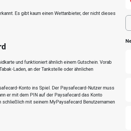
kannt. Es gibt kaum einen Wettanbieter, der nicht dieses
Ne
rd
idkarte und funktioniert ähnlich einem Gutschein. Vorab
Tabak-Laden, an der Tankstelle oder ähnlichen
afecard-Konto ins Spiel. Der Paysafecard-Nutzer muss
ann er mit dem PIN auf der Paysafecard das Konto
ann schließlich mit seinem MyPaysafecard Benutzernamen