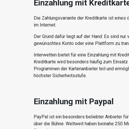
Einzahlung mit Kreditkart
Die Zahlungsvariante der Kreditkarte ist eines 
im Internet.
Der Grund dafür liegt auf der Hand: Es sind nur
gewünschtes Konto oder eine Plattform zu tran
Interwetten bietet für eine Einzahlung mit Kred
Kreditkarte wird besonders häufig zum Einsatz
Programmen der Kartenanbieter teil und ermögl
höchster Sicherheitsstufe.
Einzahlung mit Paypal
PayPal ist ein besonders beliebter Anbieter für
über die Bühne. Weltweit haben beinahe 250 Mil