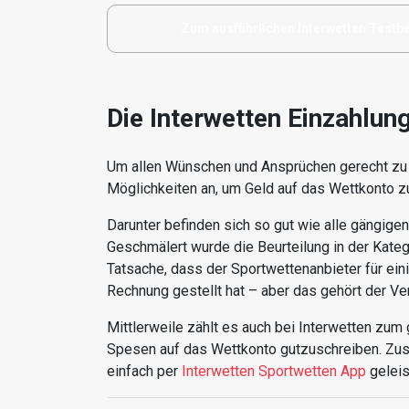
Zum ausführlichen Interwetten Testbe
Die Interwetten Einzahlun
Um allen Wünschen und Ansprüchen gerecht zu w
Möglichkeiten an, um Geld auf das Wettkonto zu
Darunter befinden sich so gut wie alle gängige
Geschmälert wurde die Beurteilung in der Kate
Tatsache, dass der Sportwettenanbieter für ei
Rechnung gestellt hat – aber das gehört der Ve
Mittlerweile zählt es auch bei Interwetten zum
Spesen auf das Wettkonto gutzuschreiben. Zus
einfach per
Interwetten Sportwetten App
geleis