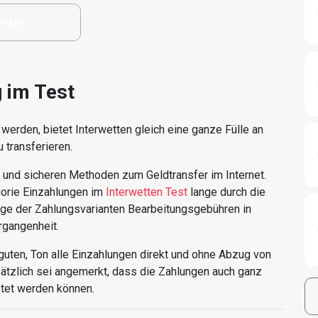
richt
g im Test
erden, bietet Interwetten gleich eine ganze Fülle an
 transferieren.
n und sicheren Methoden zum Geldtransfer im Internet.
gorie Einzahlungen im
Interwetten Test
lange durch die
nige der Zahlungsvarianten Bearbeitungsgebühren in
rgangenheit.
 guten, Ton alle Einzahlungen direkt und ohne Abzug von
ätzlich sei angemerkt, dass die Zahlungen auch ganz
tet werden können.