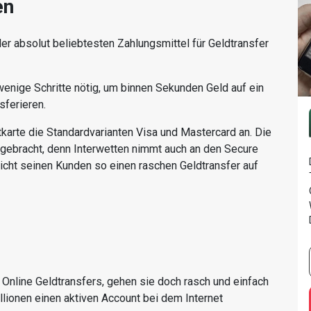
en
der absolut beliebtesten Zahlungsmittel für Geldtransfer
 wenige Schritte nötig, um binnen Sekunden Geld auf ein
sferieren.
itkarte die Standardvarianten Visa und Mastercard an. Die
 gebracht, denn Interwetten nimmt auch an den Secure
icht seinen Kunden so einen raschen Geldtransfer auf
 Online Geldtransfers, gehen sie doch rasch und einfach
lionen einen aktiven Account bei dem Internet