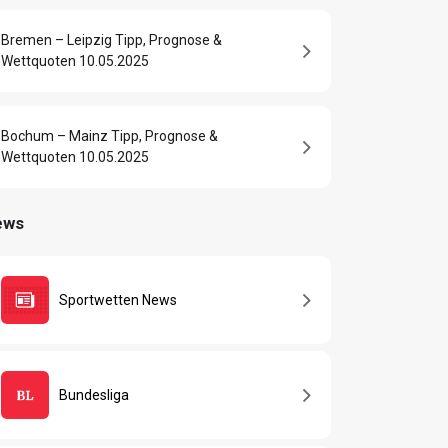
Bremen – Leipzig Tipp, Prognose &
Wettquoten 10.05.2025
Bochum – Mainz Tipp, Prognose &
Wettquoten 10.05.2025
ews
Sportwetten News
Bundesliga