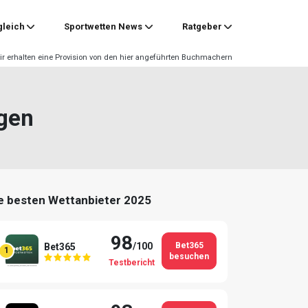
gleich
Sportwetten News
Ratgeber
Wir erhalten eine Provision von den hier angeführten Buchmachern
ngen
e besten Wettanbieter 2025
98
/100
Bet365
Bet365
besuchen
Testbericht