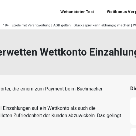
Wettanbieter Test
Wettbonus Ver
18+ | Spiele mit Verantwortung | AGB gelten | Glücksspiel kann abhängig machen | 
erwetten Wettkonto Einzahlu
Di
gwörter, die einem zum Payment beim Buchmacher
 Einzahlungen auf ein Wettkonto als auch die
lsten Zufriedenheit der Kunden abzuwickeln. Das gelingt