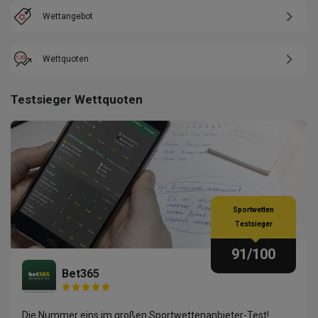
Wettangebot
Wettquoten
Testsieger Wettquoten
Sportwetten
Testsieger
91
/100
Bet365
Die Nummer eins im großen Sportwettenanbieter-Test!