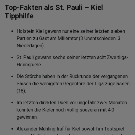
Top-Fakten als St. Pauli – Kiel
Tipphilfe
Holstein Kiel gewann nur eine seiner letzten sieben
Partien zu Gast am Millerntor (3 Unentschieden, 3
Niederlagen).
St. Pauli gewann sechs seiner letzten acht Zweitliga-
Heimspiele.
Die Störche haben in der Rückrunde der vergangenen
Saison die wenigsten Gegentore der Liga zugelassen
(18).
Im letzten direkten Duell vor ungefähr zwei Monaten
konnten die Kieler noch völlig souverän mit 4:0
gewinnen.
Alexander Muhling traf für Kiel sowohl im Testspiel