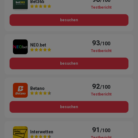
/100
Bet365
Testbericht
besuchen
93
/100
NEO.bet
Testbericht
besuchen
92
/100
Betano
Testbericht
besuchen
91
/100
Interwetten
Testbericht