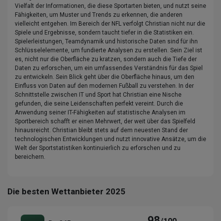
Vielfalt der Informationen, die diese Sportarten bieten, und nutzt seine
Fähigkeiten, um Muster und Trends zu erkennen, die anderen
vielleicht entgehen. Im Bereich der NFL verfolgt Christian nicht nur die
Spiele und Ergebnisse, sondern taucht tiefer in die Statistiken ein.
Spielerleistungen, Teamdynamik und historische Daten sind für ihn
Schlüsselelemente, um fundierte Analysen zu erstellen. Sein Ziel ist
es, nicht nur die Oberfläche zu kratzen, sondern auch die Tiefe der
Daten zu erforschen, um ein umfassendes Verständnis für das Spiel
zu entwickeln. Sein Blick geht über die Oberfläche hinaus, um den
Einfluss von Daten auf den modernen Fußball zu verstehen. In der
Schnittstelle zwischen IT und Sport hat Christian eine Nische
gefunden, die seine Leidenschaften perfekt vereint. Durch die
Anwendung seiner IT-Fähigkeiten auf statistische Analysen im
Sportbereich schafft er einen Mehrwert, der weit über das Spielfeld
hinausreicht. Christian bleibt stets auf dem neuesten Stand der
technologischen Entwicklungen und nutzt innovative Ansätze, um die
Welt der Sportstatistiken kontinuierlich zu erforschen und zu
bereichern.
Die besten Wettanbieter 2025
98