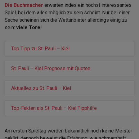
Die Buchmacher
erwarten indes ein höchst interessantes
Spiel, bei dem alles möglich zu sein scheint. Nur bei einer
Sache scheinen sich die Wettanbieter allerdings einig zu
sein:
viele Tore
!
Top Tipp zu St. Pauli – Kiel
St. Pauli – Kiel Prognose mit Quoten
Aktuelles zu St. Pauli – Kiel
Top-Fakten als St. Pauli – Kiel Tipphilfe
Am ersten Spieltag werden bekanntlich noch keine Meister
gekürt, dennoch beweist die Erfahrung, wie schmerzhaft