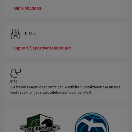
0800-9940060
E-Mail
support@sportwettentest.net
Info
Sie haben Fragen oder benötigen Wetthilfe? Kontaktieren Sie unsere
Fachredaktion jederzeit telefonisch oder per Mail!