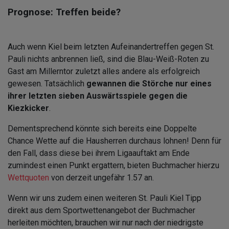
Prognose: Treffen beide?
Auch wenn Kiel beim letzten Aufeinandertreffen gegen St.
Pauli nichts anbrennen ließ, sind die Blau-Weiß-Roten zu
Gast am Millerntor zuletzt alles andere als erfolgreich
gewesen. Tatsächlich
gewannen die Störche nur eines
ihrer letzten sieben Auswärtsspiele gegen die
Kiezkicker
.
Dementsprechend könnte sich bereits eine Doppelte
Chance Wette auf die Hausherren durchaus lohnen! Denn für
den Fall, dass diese bei ihrem Ligaauftakt am Ende
zumindest einen Punkt ergattern, bieten Buchmacher hierzu
Wettquoten
von derzeit ungefähr 1.57 an.
Wenn wir uns zudem einen weiteren St. Pauli Kiel Tipp
direkt aus dem Sportwettenangebot der Buchmacher
herleiten möchten, brauchen wir nur nach der niedrigste