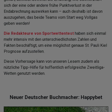
sich der eine oder andere frühe Punktverlust in der
Endabrechnung auswirken kann – auch deshalb ist davon
auszugehen, das beide Teams vom Start weg Vollgas
geben werden!
Die Redakteure von Sportwettentest
haben sich einmal
mehr intensiv mit den unterschiedlichsten Zahlen und
Fakten beschäftigt, um eine möglichst genaue St. Pauli Kiel
Prognose aufzustellen.
Diese Vorhersage kann von unseren Lesern zudem als
nützliche Tipp-Hilfe für hoffentlich erfolgreiche Zweitliga-
Wetten genutzt werden.
Neuer Deutscher Buchmacher: Happybet