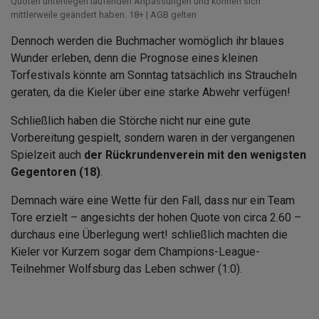
Quoten unterliegen laufenden Anpassungen und können sich
mittlerweile geändert haben. 18+ | AGB gelten
Dennoch werden die Buchmacher womöglich ihr blaues
Wunder erleben, denn die Prognose eines kleinen
Torfestivals könnte am Sonntag tatsächlich ins Straucheln
geraten, da die Kieler über eine starke Abwehr verfügen!
Schließlich haben die Störche nicht nur eine gute
Vorbereitung gespielt, sondern waren in der vergangenen
Spielzeit auch
der Rückrundenverein mit den wenigsten
Gegentoren (18)
.
Demnach wäre eine Wette für den Fall, dass nur ein Team
Tore erzielt – angesichts der hohen Quote von circa 2.60 –
durchaus eine Überlegung wert! schließlich machten die
Kieler vor Kurzem sogar dem Champions-League-
Teilnehmer Wolfsburg das Leben schwer (1:0).