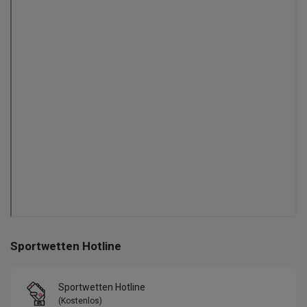
Sportwetten Hotline
Sportwetten Hotline
(Kostenlos)