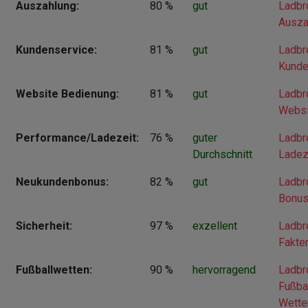
Auszahlung:
80 %
gut
Ladbr
Ausza
Kundenservice:
81 %
gut
Ladbr
Kunde
Website Bedienung:
81 %
gut
Ladbr
Websi
Performance/Ladezeit:
76 %
guter
Ladbr
Durchschnitt
Ladez
Neukundenbonus:
82 %
gut
Ladbr
Bonu
Sicherheit:
97 %
exzellent
Ladbr
Fakte
Fußballwetten:
90 %
hervorragend
Ladbr
Fußba
Wette