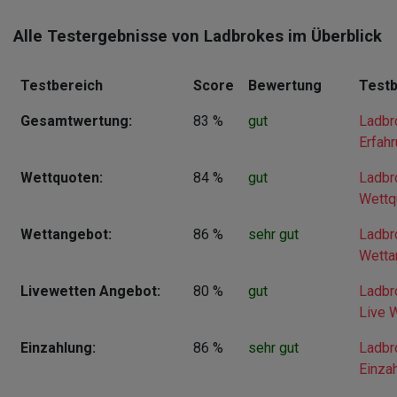
Alle Testergebnisse von Ladbrokes im Überblick
Testbereich
Score
Bewertung
Testb
Gesamtwertung:
83 %
gut
Ladbr
Erfah
Wettquoten:
84 %
gut
Ladbr
Wettq
Wettangebot:
86 %
sehr gut
Ladbr
Wetta
Livewetten Angebot:
80 %
gut
Ladbr
Live 
Einzahlung:
86 %
sehr gut
Ladbr
Einza