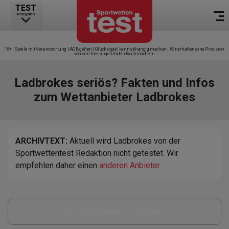
TEST
Kategorien
18+ | Spiele mit Verantwortung | AGB gelten | Glücksspiel kann abhängig machen | Wir erhalten eine Provision
von den hier angeführten Buchmachern
Ladbrokes seriös? Fakten und Infos
zum Wettanbieter Ladbrokes
ARCHIVTEXT:
Aktuell wird Ladbrokes von der
Sportwettentest Redaktion nicht getestet. Wir
empfehlen daher einen
anderen Anbieter
.
Alle Wettanbieter im Vergleich