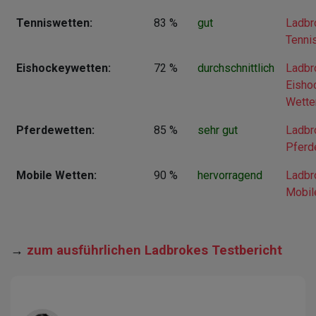
Tenniswetten:
83 %
gut
Ladbr
Tenni
Eishockeywetten:
72 %
durchschnittlich
Ladbr
Eisho
Wette
Pferdewetten:
85 %
sehr gut
Ladbr
Pferd
Mobile Wetten:
90 %
hervorragend
Ladbr
Mobil
→
zum ausführlichen Ladbrokes Testbericht