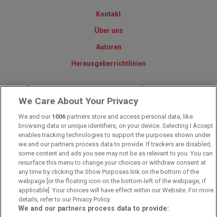
Kontakt
Über uns
Autoren
Herausgeberrichtlinien
© 2010-2025 - Sportwettentest.net - Der große Sportwettentest
We Care About Your Privacy
We and our
1006
partners store and access personal data, like
Sportwetten Angebote sind nur für Volljährige verfügbar. Es gelten
browsing data or unique identifiers, on your device. Selecting I Accept
immer die AGB auf den jeweiligen Webseiten der Buchmacher.
Wetten kann Spaß, aber auch süchtig machen!
enables tracking technologies to support the purposes shown under
we and our partners process data to provide. If trackers are disabled,
some content and ads you see may not be as relevant to you. You can
resurface this menu to change your choices or withdraw consent at
any time by clicking the Show Purposes link on the bottom of the
webpage [or the floating icon on the bottom-left of the webpage, if
applicable]. Your choices will have effect within our Website. For more
details, refer to our Privacy Policy.
We and our partners process data to provide: