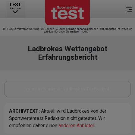
TEST
Kategorien
18+ | Spiele mit Verantwortung | AGB gelten | Glücksspiel kann abhängig machen | Wir erhalten eine Provision
von den hier angeführten Buchmachern
Ladbrokes Wettangebot
Erfahrungsbericht
zum ausführlichen Ladbrokes Testbericht
ARCHIVTEXT:
Aktuell wird Ladbrokes von der
Sportwettentest Redaktion nicht getestet. Wir
empfehlen daher einen
anderen Anbieter
.