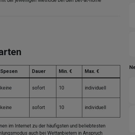
mit der jeweiligen Methode bei den Bet-at-home
arten
N
Spesen
Dauer
Min. €
Max. €
keine
sofort
10
individuell
keine
sofort
10
individuell
onen im Internet zu der häufigsten und beliebtesten
hlungsmodus auch bei Wettanbietern in Anspruch