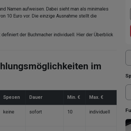
 und Namen aufweisen. Dabei sieht man als minimales
on 10 Euro vor. Die einzige Ausnahme stellt die
 definiert der Buchmacher individuell. Hier der Überblick
ahlungsmöglichkeiten im
Sp
Spesen
Dauer
Min. €
Max. €
Fu
keine
sofort
10
individuell