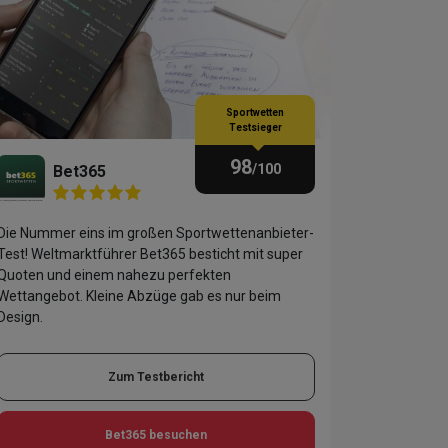
Sportwetten
Testsieger
98
/100
Bet365
Die Nummer eins im großen Sportwettenanbieter-
Test! Weltmarktführer Bet365 besticht mit super
Quoten und einem nahezu perfekten
Wettangebot. Kleine Abzüge gab es nur beim
Design.
Zum Testbericht
Bet365
besuchen