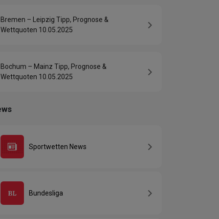
Bremen – Leipzig Tipp, Prognose &
Wettquoten 10.05.2025
Bochum – Mainz Tipp, Prognose &
Wettquoten 10.05.2025
ews
Sportwetten News
Bundesliga