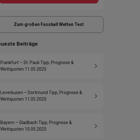
Zum großen Fussball Wetten Test
ueste Beiträge
Frankfurt – St. Pauli Tipp, Prognose &
Wettquoten 11.05.2025
Leverkusen – Dortmund Tipp, Prognose &
Wettquoten 11.05.2025
Bayern – Gladbach Tipp, Prognose &
Wettquoten 10.05.2025