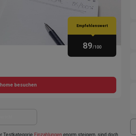
Empfehlenswert
89
/100
-home
besuchen
ericht
er Testkategorie
Einzahlungen
enorm steigern, sind doch