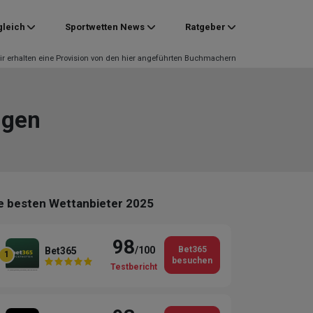
gleich
Sportwetten News
Ratgeber
Wir erhalten eine Provision von den hier angeführten Buchmachern
ngen
e besten Wettanbieter 2025
98
/100
Bet365
Bet365
besuchen
Testbericht