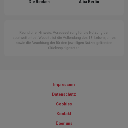
Die Recken
Alba Berlin
Rechtlicher Hinweis: Voraussetzung für die Nutzung der
sportwettentest Website ist die Vollendung des 18. Lebensjahres
sowie die Beachtung der für den jeweiligen Nutzer geltenden
Glücksspielgesetze.
Impressum
Datenschutz
Cookies
Kontakt
Über uns