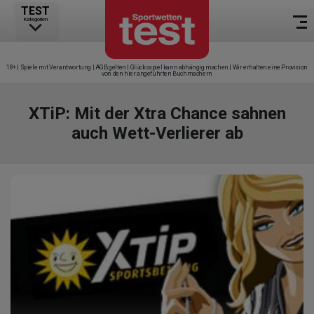
TEST
Kategorien
18+ | Spiele mit Verantwortung | AGB gelten | Glücksspiel kann abhängig machen | Wir erhalten eine Provision
von den hier angeführten Buchmachern
XTiP: Mit der Xtra Chance sahnen
auch Wett-Verlierer ab