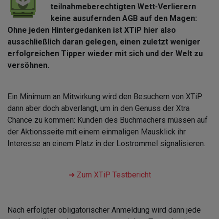
teilnahmeberechtigten Wett-Verlierern
keine ausufernden AGB auf den Magen:
Ohne jeden Hintergedanken ist XTiP hier also
ausschließlich daran gelegen, einen zuletzt weniger
erfolgreichen Tipper wieder mit sich und der Welt zu
versöhnen.
Ein Minimum an Mitwirkung wird den Besuchern von XTiP
dann aber doch abverlangt, um in den Genuss der Xtra
Chance zu kommen: Kunden des Buchmachers müssen auf
der Aktionsseite mit einem einmaligen Mausklick ihr
Interesse an einem Platz in der Lostrommel signalisieren.
➜ Zum XTiP Testbericht
Nach erfolgter obligatorischer Anmeldung wird dann jede