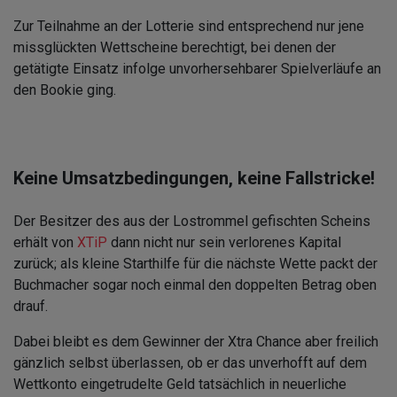
Zur Teilnahme an der Lotterie sind entsprechend nur jene
missglückten Wettscheine berechtigt, bei denen der
getätigte Einsatz infolge unvorhersehbarer Spielverläufe an
den Bookie ging.
Keine Umsatzbedingungen, keine Fallstricke!
Der Besitzer des aus der Lostrommel gefischten Scheins
erhält von
XTiP
dann nicht nur sein verlorenes Kapital
zurück; als kleine Starthilfe für die nächste Wette packt der
Buchmacher sogar noch einmal den doppelten Betrag oben
drauf.
Dabei bleibt es dem Gewinner der Xtra Chance aber freilich
gänzlich selbst überlassen, ob er das unverhofft auf dem
Wettkonto eingetrudelte Geld tatsächlich in neuerliche