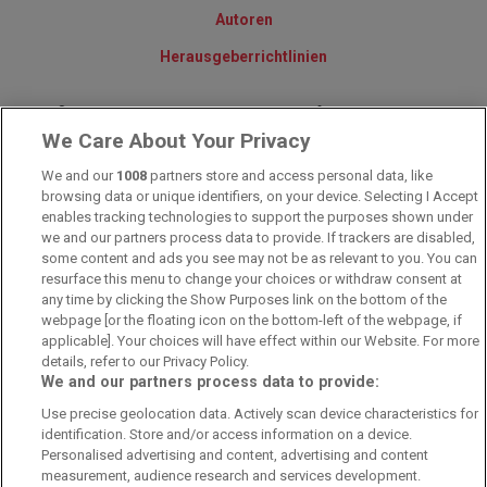
Autoren
Herausgeberrichtlinien
© 2010-2025 - Sportwettentest.net - Der große Sportwettentest
We Care About Your Privacy
We and our
1008
partners store and access personal data, like
Sportwetten Angebote sind nur für Volljährige verfügbar. Es gelten
browsing data or unique identifiers, on your device. Selecting I Accept
immer die AGB auf den jeweiligen Webseiten der Buchmacher.
enables tracking technologies to support the purposes shown under
Wetten kann Spaß, aber auch süchtig machen!
we and our partners process data to provide. If trackers are disabled,
some content and ads you see may not be as relevant to you. You can
resurface this menu to change your choices or withdraw consent at
any time by clicking the Show Purposes link on the bottom of the
webpage [or the floating icon on the bottom-left of the webpage, if
applicable]. Your choices will have effect within our Website. For more
details, refer to our Privacy Policy.
We and our partners process data to provide:
Suchtrisiken, Glücksspiel kann süchtig machen - Hilfe finden Sie auf
Use precise geolocation data. Actively scan device characteristics for
buwei.de
identification. Store and/or access information on a device.
Personalised advertising and content, advertising and content
Alle Anbieter auf dieser Webseite sind offiziell in Deutschland
lizenziert
und
werden von der
Gemeinsamen Glücksspielbehörde der Länder
reguliert
measurement, audience research and services development.