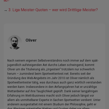
ab?
→
3. Liga Meister-Quoten – wer wird Drittliga-Meister?
Oliver
Nach seinem eigenen Selbstverständnis noch immer auf dem spät-
jugendlich aufsteigenden Ast durchs Leben schwingend, kommt
Oliver um die Titulierung als „Urgestein“ trotzdem nur schwerlich
herum – zumindest beim Sportwettentest.net. Bereits seit der
Gründung des Web-Angebots im Jahr 2010 ist Oliver nämlich als
Sportwettentester tätig, was durchaus auch ganz wörtlich verstanden
werden kann. Insbesondere in den Anfangsjahren hat er unzählige
Wettanbieter auf ihre Tauglichkeit geprüft. Dank seiner langjährigen
Erfahrung im Wett-Business macht sich Oliver jedoch längst vor
allem als unmittelbarer Experte in Sachen Sportwetten verdient. Unter
anderem ausgestattet mit einem Studium der Philosophie, geht er
das Abwägen potentieller Wetten und Quoten dabei vor allem