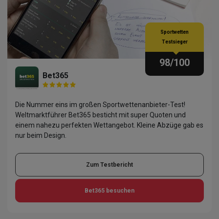
Sportwetten
Testsieger
98
/100
Bet365
Die Nummer eins im großen Sportwettenanbieter-Test!
Weltmarktführer Bet365 besticht mit super Quoten und
einem nahezu perfekten Wettangebot. Kleine Abzüge gab es
nur beim Design.
Zum Testbericht
Bet365
besuchen