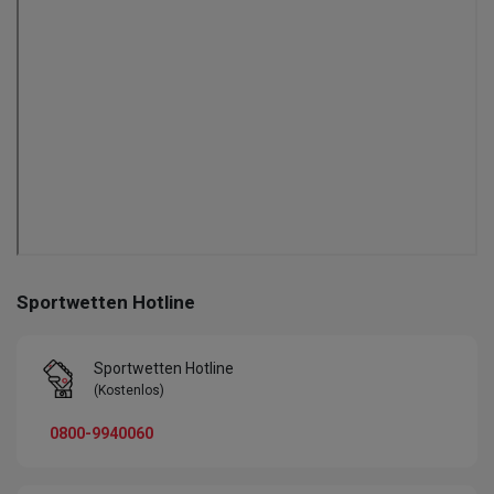
Sportwetten Hotline
Sportwetten Hotline
(Kostenlos)
0800-9940060