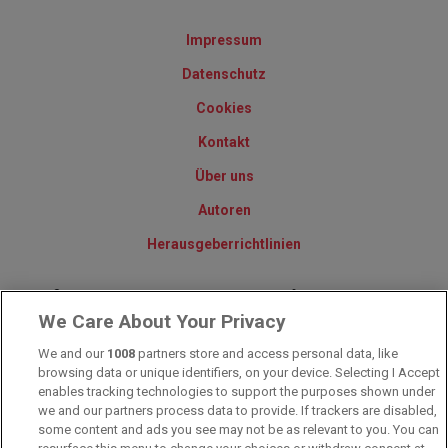
Impressum
Datenschutz
Cookies
Kontakt
Über uns
Autoren
Herausgeberrichtlinien
© 2010-2025 - Sportwettentest.net - Der große Sportwettentest
We Care About Your Privacy
We and our
1008
partners store and access personal data, like
Sportwetten Angebote sind nur für Volljährige verfügbar. Es gelten
browsing data or unique identifiers, on your device. Selecting I Accept
immer die AGB auf den jeweiligen Webseiten der Buchmacher.
Wetten kann Spaß, aber auch süchtig machen!
enables tracking technologies to support the purposes shown under
we and our partners process data to provide. If trackers are disabled,
some content and ads you see may not be as relevant to you. You can