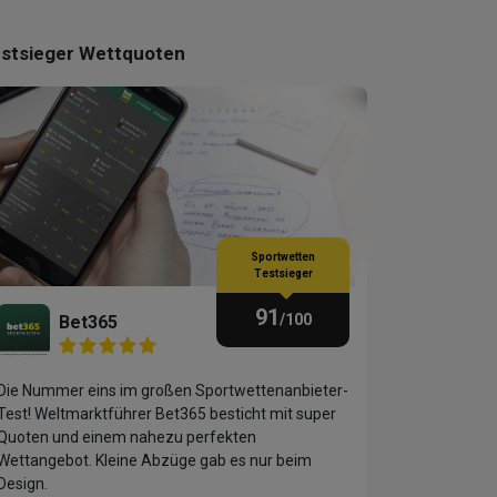
stsieger Wettquoten
Sportwetten
Testsieger
91
/100
Bet365
Die Nummer eins im großen Sportwettenanbieter-
Test! Weltmarktführer Bet365 besticht mit super
Quoten und einem nahezu perfekten
Wettangebot. Kleine Abzüge gab es nur beim
Design.