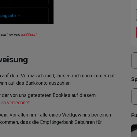
partner von
888Sport
weisung
 auf dem Vormarsch sind, lassen sich noch immer gut
Sp
ewinn auf das Bankkonto auszahlen.
 der von uns getesteten Bookies auf diesem
en verrechnet
.
sein. Vor allem im Falle eines Wettgewinns bei einem
Fu
rkommen, dass die Empfängerbank Gebühren für