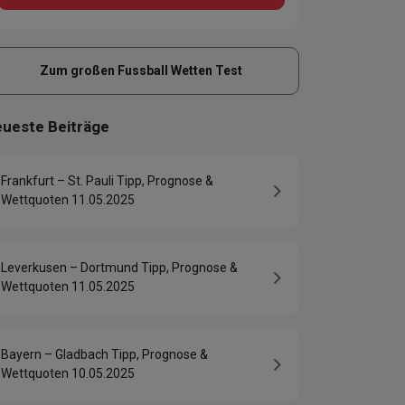
Zum großen Fussball Wetten Test
ueste Beiträge
Frankfurt – St. Pauli Tipp, Prognose &
Wettquoten 11.05.2025
Leverkusen – Dortmund Tipp, Prognose &
Wettquoten 11.05.2025
Bayern – Gladbach Tipp, Prognose &
Wettquoten 10.05.2025