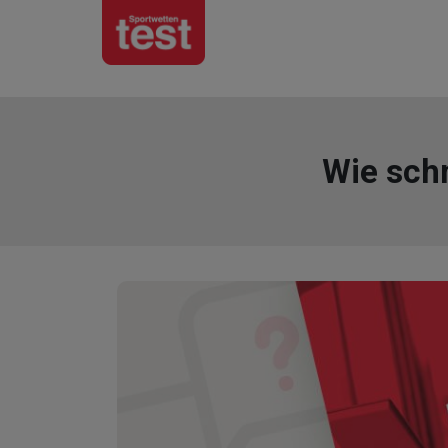
Wie sch