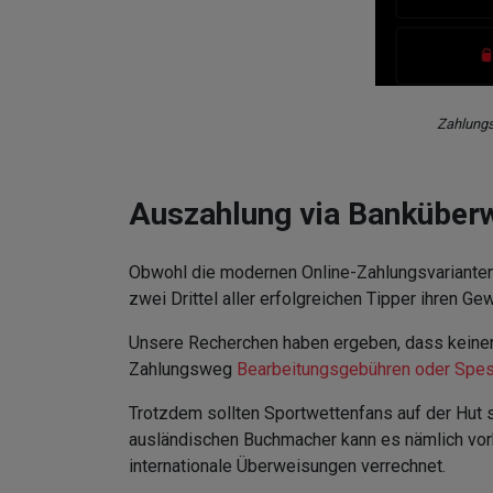
Zahlungs
Auszahlung via Banküber
Obwohl die modernen Online-Zahlungsvarianten
zwei Drittel aller erfolgreichen Tipper ihren G
Unsere Recherchen haben ergeben, dass keiner
Zahlungsweg
Bearbeitungsgebühren oder Spes
Trotzdem sollten Sportwettenfans auf der Hut 
ausländischen Buchmacher kann es nämlich vo
internationale Überweisungen verrechnet.