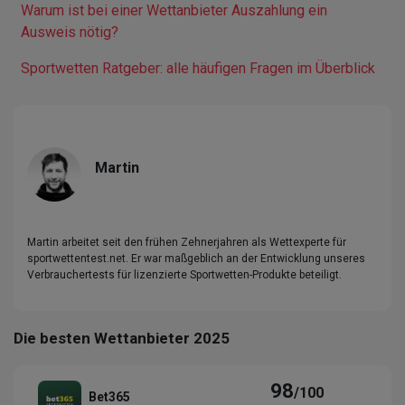
Warum ist bei einer Wettanbieter Auszahlung ein
Ausweis nötig?
Sportwetten Ratgeber: alle häufigen Fragen im Überblick
Martin
Martin arbeitet seit den frühen Zehnerjahren als Wettexperte für
sportwettentest.net. Er war maßgeblich an der Entwicklung unseres
Verbrauchertests für lizenzierte Sportwetten-Produkte beteiligt.
Die besten Wettanbieter 2025
98
/100
Bet365