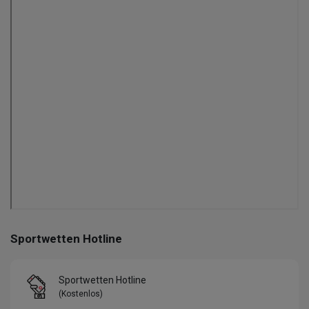
Sportwetten Hotline
Sportwetten Hotline
(Kostenlos)