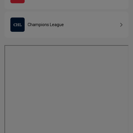
Champions League