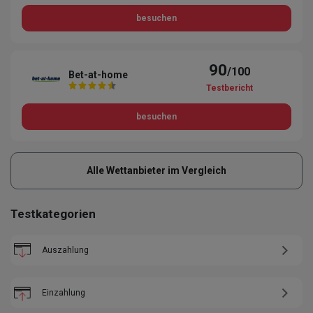
besuchen
90
/100
Bet-at-home
Testbericht
besuchen
Alle Wettanbieter im Vergleich
Testkategorien
Auszahlung
Einzahlung