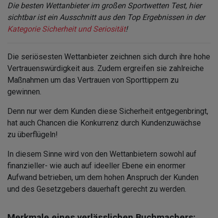
Die besten Wettanbieter im großen Sportwetten Test, hier
sichtbar ist ein Ausschnitt aus den Top Ergebnissen in der
Kategorie Sicherheit und Seriosität
!
Die seriösesten Wettanbieter zeichnen sich durch ihre hohe
Vertrauenswürdigkeit aus. Zudem ergreifen sie zahlreiche
Maßnahmen um das Vertrauen von Sporttippern zu
gewinnen.
Denn nur wer dem Kunden diese Sicherheit entgegenbringt,
hat auch Chancen die Konkurrenz durch Kundenzuwächse
zu überflügeln!
In diesem Sinne wird von den Wettanbietern sowohl auf
finanzieller- wie auch auf ideeller Ebene ein enormer
Aufwand betrieben, um dem hohen Anspruch der Kunden
und des Gesetzgebers dauerhaft gerecht zu werden.
Merkmale eines verlässlichen Buchmachers: