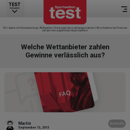
TEST
Kategorien
18+ | Spiele mit Verantwortung | AGB gelten | Glücksspiel kann abhängig machen | Wir erhalten eine Provision
von den hier angeführten Buchmachern
Welche Wettanbieter zahlen
Gewinne verlässlich aus?
Martin
Wetthilfe
September 13, 2013