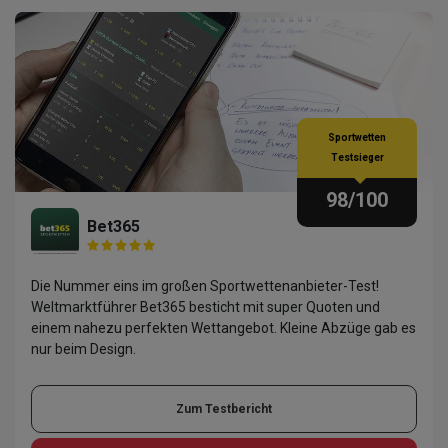
Sportwetten
Testsieger
98
/100
Bet365
Die Nummer eins im großen Sportwettenanbieter-Test!
Weltmarktführer Bet365 besticht mit super Quoten und
einem nahezu perfekten Wettangebot. Kleine Abzüge gab es
nur beim Design.
Zum Testbericht