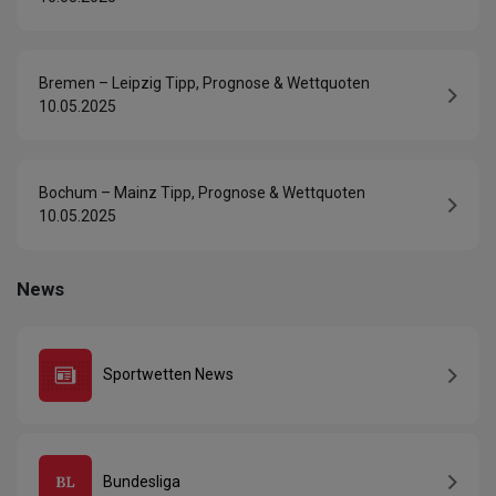
Bremen – Leipzig Tipp, Prognose & Wettquoten
10.05.2025
Bochum – Mainz Tipp, Prognose & Wettquoten
10.05.2025
News
Sportwetten News
Bundesliga