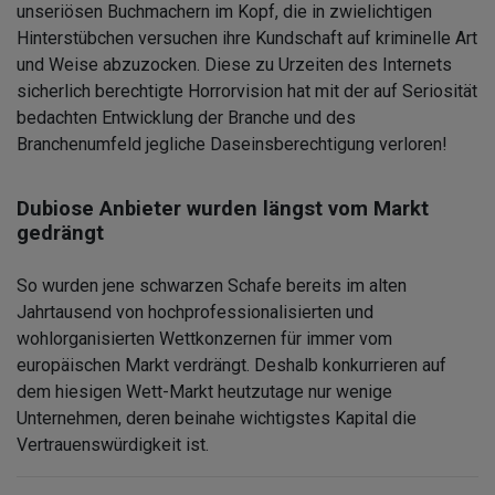
unseriösen Buchmachern im Kopf, die in zwielichtigen
Hinterstübchen versuchen ihre Kundschaft auf kriminelle Art
und Weise abzuzocken. Diese zu Urzeiten des Internets
sicherlich berechtigte Horrorvision hat mit der auf Seriosität
bedachten Entwicklung der Branche und des
Branchenumfeld jegliche Daseinsberechtigung verloren!
Dubiose Anbieter wurden längst vom Markt
gedrängt
So wurden jene schwarzen Schafe bereits im alten
Jahrtausend von hochprofessionalisierten und
wohlorganisierten Wettkonzernen für immer vom
europäischen Markt verdrängt. Deshalb konkurrieren auf
dem hiesigen Wett-Markt heutzutage nur wenige
Unternehmen, deren beinahe wichtigstes Kapital die
Vertrauenswürdigkeit ist.