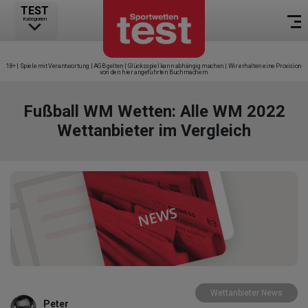
TEST
Kategorien
18+ | Spiele mit Verantwortung | AGB gelten | Glücksspiel kann abhängig machen | Wir erhalten eine Provision
von den hier angeführten Buchmachern
Fußball WM Wetten: Alle WM 2022
Wettanbieter im Vergleich
Wettanbieter News
Peter