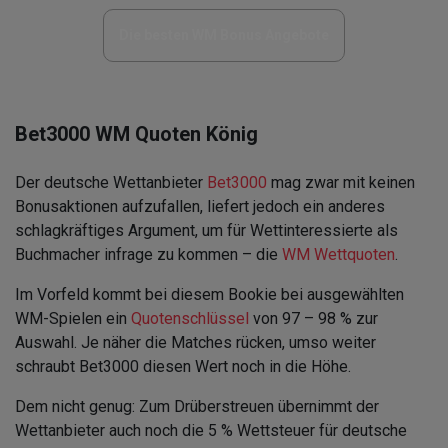
Die besten WM Bonus Angebote
Bet3000 WM Quoten König
Der deutsche Wettanbieter
Bet3000
mag zwar mit keinen
Bonusaktionen aufzufallen, liefert jedoch ein anderes
schlagkräftiges Argument, um für Wettinteressierte als
Buchmacher infrage zu kommen – die
WM Wettquoten
.
Im Vorfeld kommt bei diesem Bookie bei ausgewählten
WM-Spielen ein
Quotenschlüssel
von 97 – 98 % zur
Auswahl. Je näher die Matches rücken, umso weiter
schraubt Bet3000 diesen Wert noch in die Höhe.
Dem nicht genug: Zum Drüberstreuen übernimmt der
Wettanbieter auch noch die 5 % Wettsteuer für deutsche