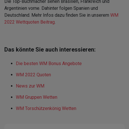
Die Top-Buchmacher sehen Brasilien, Frankreich und
Argentinien vorne. Dahinter folgen Spanien und
Deutschland. Mehr Infos dazu finden Sie in unserem
WM
2022 Wettquoten Beitrag
.
Das könnte Sie auch interessieren:
Die besten WM Bonus Angebote
WM 2022 Quoten
News zur WM
WM Gruppen Wetten
WM Torschützenkönig Wetten