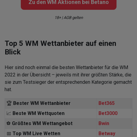
Zu den WM Aktionen bei Betano
18+ | AGB gelten
Top 5 WM Wettanbieter auf einen
Blick
Hier sind noch einmal die besten Wettanbieter für die WM
2022 in der Übersicht – jeweils mit ihrer größten Stärke, die
sie zum Testsieger der entsprechenden Kategorie gemacht
hat.
🏆
Bester WM Wettanbieter
Bet365
📈
Beste WM Wettquoten
Bet3000
⚽
Größtes WM Wettangebot
Bwin
📅
Top WM Live Wetten
Betway