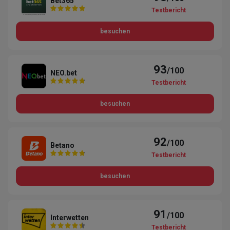
Bet365
Testbericht
besuchen
93
/100
NEO.bet
Testbericht
besuchen
92
/100
Betano
Testbericht
besuchen
91
/100
Interwetten
Testbericht