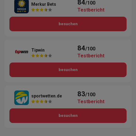
84
/100
Merkur Bets
Testbericht
besuchen
84
/100
Tipwin
Testbericht
besuchen
83
/100
sportwetten.de
Testbericht
besuchen