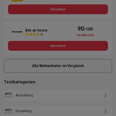
besuchen
90
/100
Bet-at-home
Testbericht
besuchen
Alle Wettanbieter im Vergleich
Testkategorien
Auszahlung
Einzahlung