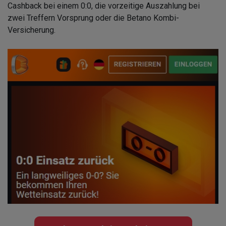
Cashback bei einem 0:0, die vorzeitige Auszahlung bei
zwei Treffern Vorsprung oder die Betano Kombi-
Versicherung.