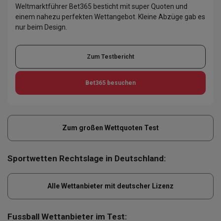
Weltmarktführer Bet365 besticht mit super Quoten und
einem nahezu perfekten Wettangebot. Kleine Abzüge gab es
nur beim Design.
Zum Testbericht
Bet365
besuchen
Zum großen Wettquoten Test
Sportwetten Rechtslage in Deutschland:
Alle Wettanbieter mit deutscher Lizenz
Fussball Wettanbieter im Test: