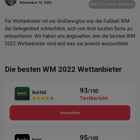
November 16, 2022
WM 2022 News & Wetten
Für Wettanbieter ist ein Großereignis wie die Fußball WM
die Gelegenheit schlechthin, sich von ihrer besten Seite zu
präsentieren. Wir haben uns angesehen, wer die besten WM
2022 Wettanbieter sind und was sie jeweils auszeichnet.
Die besten WM 2022 Wettanbieter
93
/100
Bet365
Testbericht
besuchen
95
/100
bwin