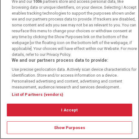
We and our
1006
partners store and access personal data, like
browsing data or unique identifiers, on your device. Selecting I Accept
enables tracking technologies to support the purposes shown under
we and our partners process data to provide. If trackers are disabled,
some content and ads you see may not be as relevant to you. You can
Die Recken
Alba Berlin
resurface this menu to change your choices or withdraw consent at
any time by clicking the Show Purposes link on the bottom of the
webpage [or the floating icon on the bottom-left of the webpage, if
applicable]. Your choices will have effect within our Website. For more
details, refer to our Privacy Policy.
We and our partners process data to provide:
Rechtlicher Hinweis: Voraussetzung für die Nutzung der
sportwettentest Website ist die Vollendung des 18. Lebensjahres
Use precise geolocation data. Actively scan device characteristics for
sowie die Beachtung der für den jeweiligen Nutzer geltenden
identification. Store and/or access information on a device.
Glücksspielgesetze.
Personalised advertising and content, advertising and content
measurement, audience research and services development.
List of Partners (vendors)
I Accept
Impressum
Datenschutz
Show Purposes
Cookies