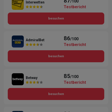
87
/100
Interwetten
Testbericht
besuchen
86
/100
AdmiralBet
Testbericht
besuchen
85
/100
Betway
Testbericht
besuchen