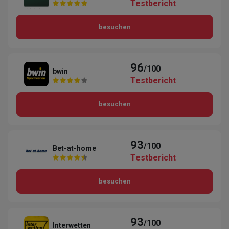
Testbericht
besuchen
96
/100
bwin
Testbericht
besuchen
93
/100
Bet-at-home
Testbericht
besuchen
93
/100
Interwetten