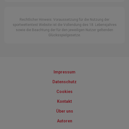
Rechtlicher Hinweis: Voraussetzung für die Nutzung der
sportwettentest Website ist die Vollendung des 18. Lebensjahres
sowie die Beachtung der für den jeweiligen Nutzer geltenden
Glücksspielgesetze.
Impressum
Datenschutz
Cookies
Kontakt
Über uns
Autoren