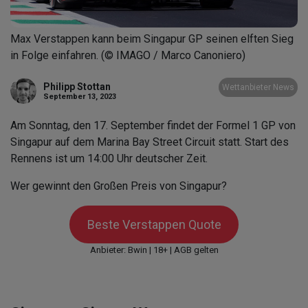
Max Verstappen kann beim Singapur GP seinen elften Sieg
in Folge einfahren. (© IMAGO / Marco Canoniero)
Philipp Stottan
Wettanbieter News
September 13, 2023
Am Sonntag, den 17. September findet der Formel 1 GP von
Singapur auf dem Marina Bay Street Circuit statt. Start des
Rennens ist um 14:00 Uhr deutscher Zeit.
Wer gewinnt den Großen Preis von Singapur?
Beste Verstappen Quote
Anbieter: Bwin | 18+ | AGB gelten