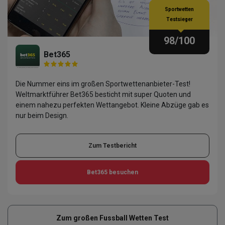
Sportwetten
Testsieger
98
/100
Bet365
Die Nummer eins im großen Sportwettenanbieter-Test!
Weltmarktführer Bet365 besticht mit super Quoten und
einem nahezu perfekten Wettangebot. Kleine Abzüge gab es
nur beim Design.
Zum Testbericht
Bet365
besuchen
Zum großen Fussball Wetten Test