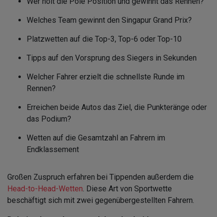
Wer holt die Pole Position und gewinnt das Rennen?
Welches Team gewinnt den Singapur Grand Prix?
Platzwetten auf die Top-3, Top-6 oder Top-10
Tipps auf den Vorsprung des Siegers in Sekunden
Welcher Fahrer erzielt die schnellste Runde im
Rennen?
Erreichen beide Autos das Ziel, die Punkteränge oder
das Podium?
Wetten auf die Gesamtzahl an Fahrern im
Endklassement
Großen Zuspruch erfahren bei Tippenden außerdem die
Head-to-Head-Wetten
. Diese Art von Sportwette
beschäftigt sich mit zwei gegenübergestellten Fahrern.