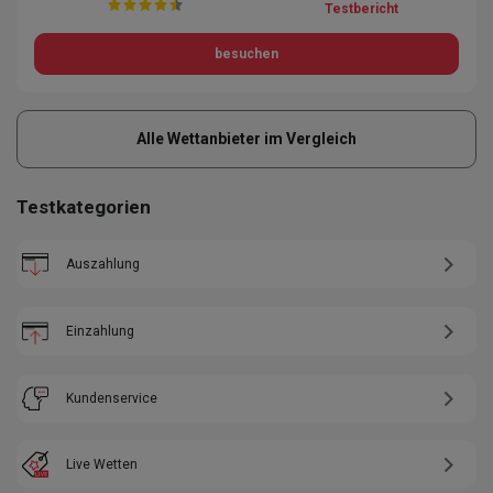
Testbericht
besuchen
Alle Wettanbieter im Vergleich
Testkategorien
Auszahlung
Einzahlung
Kundenservice
Live Wetten