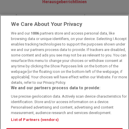
Herausgeberrichtlinien
© 2010-2025 - Sportwettentest.net - Der große Sportwettentest
We Care About Your Privacy
We and our
1006
partners store and access personal data, like
Sportwetten Angebote sind nur für Volljährige verfügbar. Es gelten
browsing data or unique identifiers, on your device. Selecting I Accept
immer die AGB auf den jeweiligen Webseiten der Buchmacher.
Wetten kann Spaß, aber auch süchtig machen!
enables tracking technologies to support the purposes shown under
we and our partners process data to provide. If trackers are disabled,
some content and ads you see may not be as relevant to you. You can
resurface this menu to change your choices or withdraw consent at
any time by clicking the Show Purposes link on the bottom of the
webpage [or the floating icon on the bottom-left of the webpage, if
applicable]. Your choices will have effect within our Website. For more
details, refer to our Privacy Policy.
We and our partners process data to provide:
Suchtrisiken, Glücksspiel kann süchtig machen - Hilfe finden Sie auf
Use precise geolocation data. Actively scan device characteristics for
buwei.de
identification. Store and/or access information on a device.
Personalised advertising and content, advertising and content
Alle Anbieter auf dieser Webseite sind offiziell in Deutschland
lizenziert
und
werden von der
Gemeinsamen Glücksspielbehörde der Länder
reguliert
measurement, audience research and services development.
List of Partners (vendors)