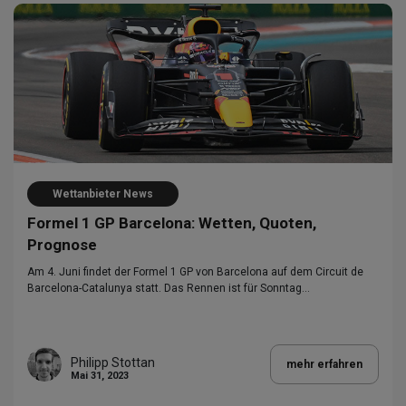
Wettanbieter News
Formel 1 GP Barcelona: Wetten, Quoten,
Prognose
Am 4. Juni findet der Formel 1 GP von Barcelona auf dem Circuit de
Barcelona-Catalunya statt. Das Rennen ist für Sonntag…
Philipp Stottan
mehr erfahren
Mai 31, 2023