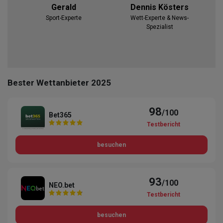
Gerald
Dennis Kösters
Sport-Experte
Wett-Experte & News-
Spezialist
Bester Wettanbieter 2025
98
/100
Bet365
Testbericht
besuchen
93
/100
NEO.bet
Testbericht
besuchen