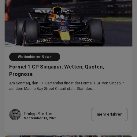
Wettanbieter News
Formel 1 GP Singapur: Wetten, Quoten,
Prognose
Am Sonntag, den 17. September findet der Formel 1 GP von Singapur
auf dem Marina Bay Street Circuit statt. Start des…
Philipp Stottan
mehr erfahren
September 13, 2023