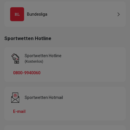
Bundesliga
Sportwetten Hotline
Sportwetten Hotline
(Kostenlos)
0800-9940060
Sportwetten Hotmail
E-mail