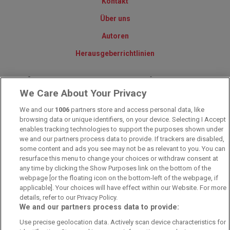
Kontakt
Über uns
Autoren
Herausgeberrichtlinien
© 2010-2025 - Sportwettentest.net - Der große Sportwettentest
We Care About Your Privacy
We and our
1006
partners store and access personal data, like
Sportwetten Angebote sind nur für Volljährige verfügbar. Es gelten
browsing data or unique identifiers, on your device. Selecting I Accept
immer die AGB auf den jeweiligen Webseiten der Buchmacher.
enables tracking technologies to support the purposes shown under
Wetten kann Spaß, aber auch süchtig machen!
we and our partners process data to provide. If trackers are disabled,
some content and ads you see may not be as relevant to you. You can
resurface this menu to change your choices or withdraw consent at
any time by clicking the Show Purposes link on the bottom of the
webpage [or the floating icon on the bottom-left of the webpage, if
applicable]. Your choices will have effect within our Website. For more
details, refer to our Privacy Policy.
We and our partners process data to provide:
Suchtrisiken, Glücksspiel kann süchtig machen - Hilfe finden Sie auf
Use precise geolocation data. Actively scan device characteristics for
buwei.de