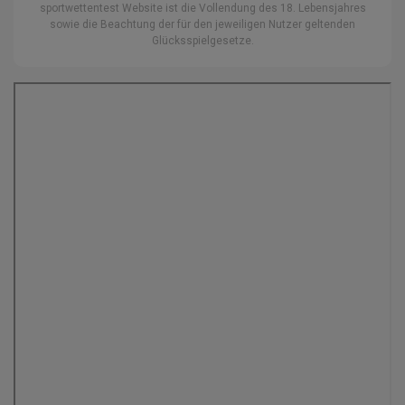
sportwettentest Website ist die Vollendung des 18. Lebensjahres
sowie die Beachtung der für den jeweiligen Nutzer geltenden
Glücksspielgesetze.