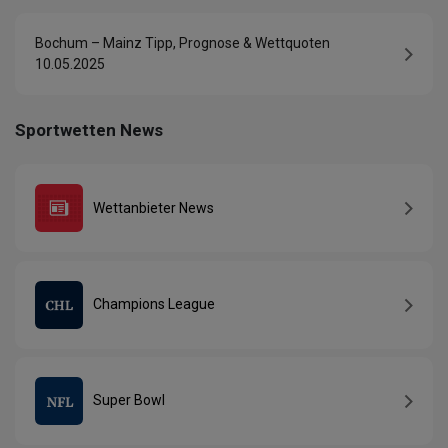
Bochum – Mainz Tipp, Prognose & Wettquoten
10.05.2025
Sportwetten News
Wettanbieter News
Champions League
Super Bowl