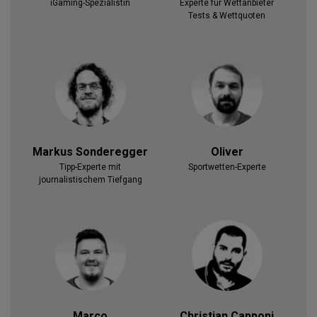
iGaming-Spezialistin
Experte für Wettanbieter
Tests & Wettquoten
Markus Sonderegger
Oliver
Tipp-Experte mit
Sportwetten-Experte
journalistischem Tiefgang
Marco
Christian Capponi