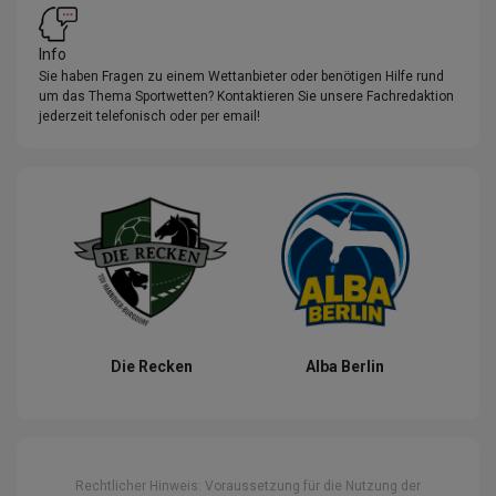
Info
Sie haben Fragen zu einem Wettanbieter oder benötigen Hilfe rund
um das Thema Sportwetten? Kontaktieren Sie unsere Fachredaktion
jederzeit telefonisch oder per email!
Die Recken
Alba Berlin
Rechtlicher Hinweis: Voraussetzung für die Nutzung der