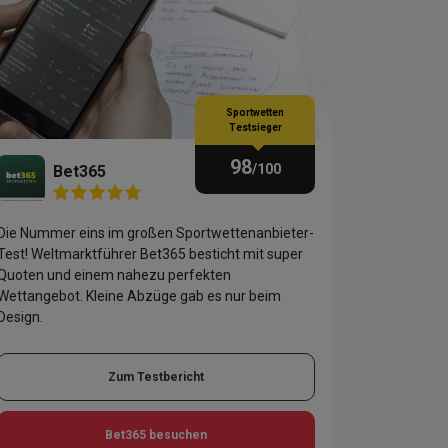
Sportwetten
Testsieger
98
/100
Bet365
Die Nummer eins im großen Sportwettenanbieter-
Test! Weltmarktführer Bet365 besticht mit super
Quoten und einem nahezu perfekten
Wettangebot. Kleine Abzüge gab es nur beim
Design.
Zum Testbericht
Bet365
besuchen