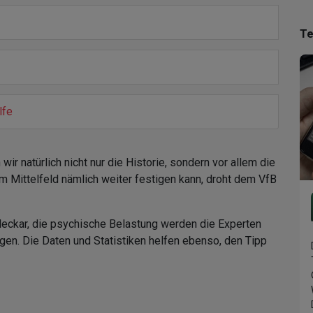
Te
lfe
ir natürlich nicht nur die Historie, sondern vor allem die
m Mittelfeld nämlich weiter festigen kann, droht dem VfB
eckar, die psychische Belastung werden die Experten
igen. Die Daten und Statistiken helfen ebenso, den Tipp