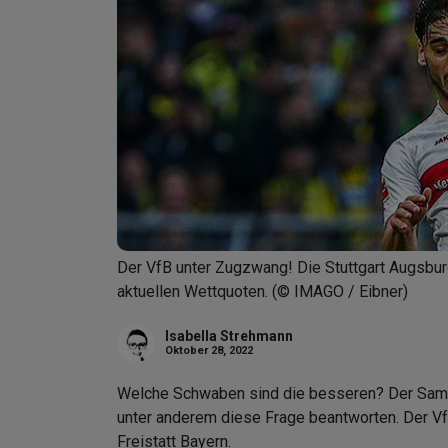
Der VfB unter Zugzwang! Die Stuttgart Augsburg
aktuellen Wettquoten. (© IMAGO / Eibner)
Isabella Strehmann
Oktober 28, 2022
Welche Schwaben sind die besseren? Der Sam
unter anderem diese Frage beantworten. Der VfB
Freistatt Bayern.