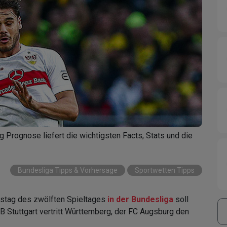
 Prognose liefert die wichtigsten Facts, Stats und die
Bundesliga Tipps & Vorhersage
Sportwetten Tipps
stag des zwölften Spieltages
in der Bundesliga
soll
 Stuttgart vertritt Württemberg, der FC Augsburg den