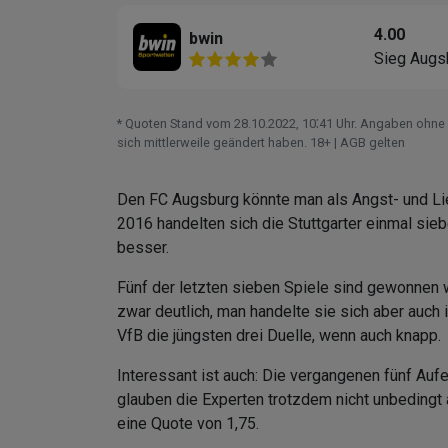
4.00
bwin
Sieg Augs
* Quoten Stand vom 28.10.2022‚ 10⁚41 Uhr. Angaben ohn
sich mittlerweile geändert haben. 18+ | AGB gelten
Den FC Augsburg könnte man als Angst- und Li
2016 handelten sich die Stuttgarter einmal siebe
besser.
Fünf der letzten sieben Spiele sind gewonnen 
zwar deutlich, man handelte sie sich aber auch 
VfB die jüngsten drei Duelle, wenn auch knapp.
Interessant ist auch: Die vergangenen fünf Aufe
glauben die Experten trotzdem nicht unbedingt a
eine Quote von 1,75.