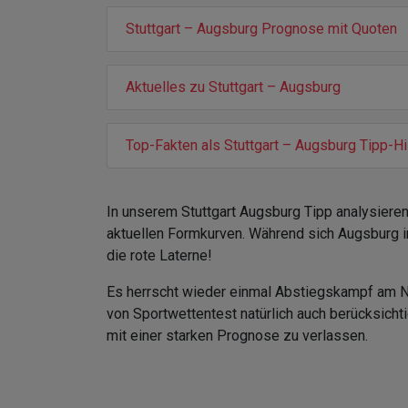
Stuttgart – Augsburg Prognose mit Quoten
Aktuelles zu Stuttgart – Augsburg
Top-Fakten als Stuttgart – Augsburg Tipp-Hi
In unserem Stuttgart Augsburg Tipp analysieren w
aktuellen Formkurven. Während sich Augsburg i
die rote Laterne!
Es herrscht wieder einmal Abstiegskampf am N
von Sportwettentest natürlich auch berücksicht
mit einer starken Prognose zu verlassen.