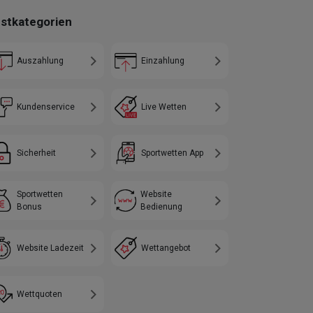
stkategorien
Auszahlung
Einzahlung
Kundenservice
Live Wetten
Sicherheit
Sportwetten App
Sportwetten
Website
Bonus
Bedienung
Website Ladezeit
Wettangebot
Wettquoten