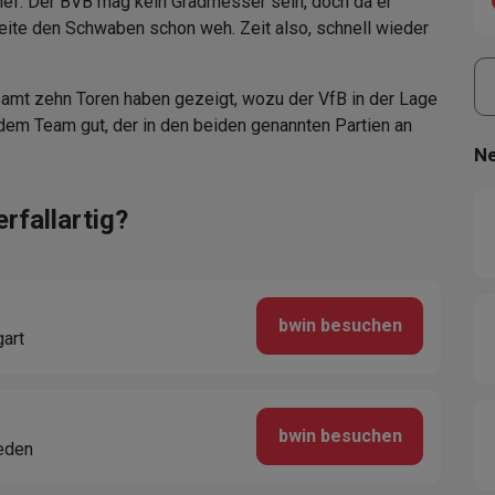
hief. Der BVB mag kein Gradmesser sein, doch da er
leite den Schwaben schon weh. Zeit also, schnell wieder
amt zehn Toren haben gezeigt, wozu der VfB in der Lage
 dem Team gut, der in den beiden genannten Partien an
Ne
rfallartig?
bwin
besuchen
gart
bwin
besuchen
eden