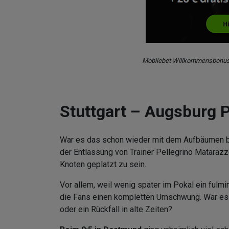
Mobilebet Willkommensbonus 
Stuttgart – Augsburg 
War es das schon wieder mit dem Aufbäumen be
der Entlassung von Trainer Pellegrino Mataraz
Knoten geplatzt zu sein.
Vor allem, weil wenig später im Pokal ein fulmi
die Fans einen kompletten Umschwung. War es
oder ein Rückfall in alte Zeiten?