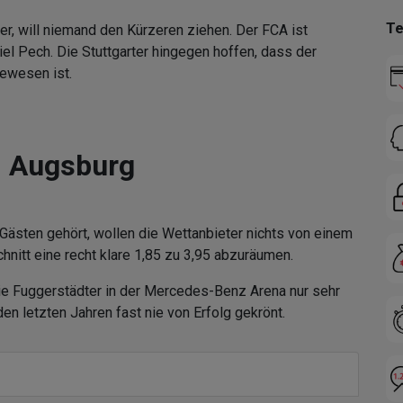
Te
r, will niemand den Kürzeren ziehen. Der FCA ist
viel Pech. Die Stuttgarter hingegen hoffen, dass der
gewesen ist.
– Augsburg
 Gästen gehört, wollen die Wettanbieter nichts von einem
hnitt eine recht klare 1,85 zu 3,95 abzuräumen.
 die Fuggerstädter in der Mercedes-Benz Arena nur sehr
en letzten Jahren fast nie von Erfolg gekrönt.