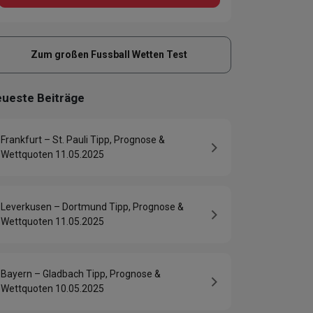
Zum großen Fussball Wetten Test
ueste Beiträge
Frankfurt – St. Pauli Tipp, Prognose &
Wettquoten 11.05.2025
Leverkusen – Dortmund Tipp, Prognose &
Wettquoten 11.05.2025
Bayern – Gladbach Tipp, Prognose &
Wettquoten 10.05.2025