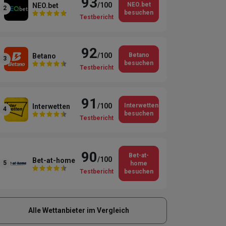
93
/100
NEO.bet
NEO.bet
besuchen
Testbericht
92
/100
Betano
Betano
besuchen
Testbericht
91
/100
Interwetten
Interwetten
besuchen
Testbericht
90
Bet-at-
/100
Bet-at-home
home
besuchen
Testbericht
Alle Wettanbieter im Vergleich