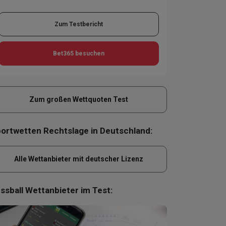
Zum Testbericht
Bet365
besuchen
Zum großen Wettquoten Test
ortwetten Rechtslage in Deutschland:
Alle Wettanbieter mit deutscher Lizenz
ssball Wettanbieter im Test: