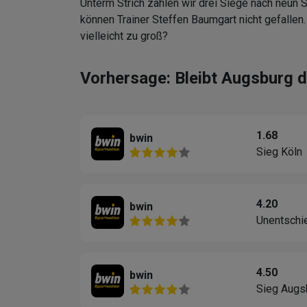
Unterm Strich zählen wir drei Siege nach neun S
können Trainer Steffen Baumgart nicht gefallen
vielleicht zu groß?
Vorhersage: Bleibt Augsburg 
1.68
bwin
Sieg Köln
4.20
bwin
Unentschi
4.50
bwin
Sieg Augs