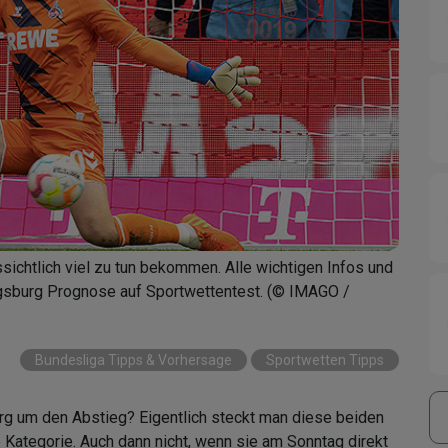
chtlich viel zu tun bekommen. Alle wichtigen Infos und
Augsburg Prognose auf Sportwettentest. (© IMAGO /
Bundesliga Tipps & Vorhersage
Sportwetten Tipps
urg um den Abstieg? Eigentlich steckt man diese beiden
e Kategorie. Auch dann nicht, wenn sie am Sonntag direkt