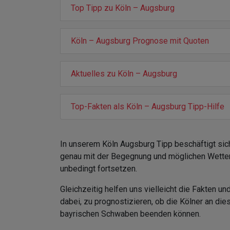
Top Tipp zu Köln – Augsburg
Köln – Augsburg Prognose mit Quoten
Aktuelles zu Köln – Augsburg
Top-Fakten als Köln – Augsburg Tipp-Hilfe
In unserem Köln Augsburg Tipp beschäftigt si
genau mit der Begegnung und möglichen Wetten.
unbedingt fortsetzen.
Gleichzeitig helfen uns vielleicht die Fakten 
dabei, zu prognostizieren, ob die Kölner an di
bayrischen Schwaben beenden können.