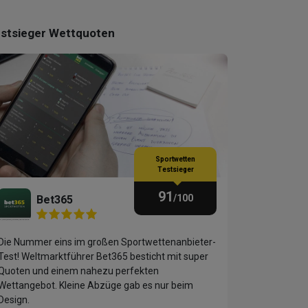
stsieger Wettquoten
Sportwetten
Testsieger
91
/100
Bet365
Die Nummer eins im großen Sportwettenanbieter-
Test! Weltmarktführer Bet365 besticht mit super
Quoten und einem nahezu perfekten
Wettangebot. Kleine Abzüge gab es nur beim
Design.