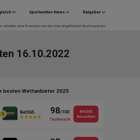
gleich
Sportwetten News
Ratgeber
Wir erhalten eine Provision von den hier angeführten Buchmachern
ten 16.10.2022
e besten Wettanbieter 2025
98
/100
Bet365
Bet365
besuchen
Testbericht