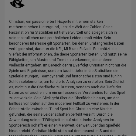
Christian, ein passionierter IT-Experte mit einem starken
mathematischen Hintergrund, liebt die Welt der Zahlen. Seine
Faszination für Statistiken ist tief verwurzelt und spiegelt sich in
seiner beruflichen und persönlichen Leidenschaft wider. Sein
besonderes Interesse gilt Sportarten, bei denen umfangreiche Daten
verfügbar sind, darunter die NFL, MLB und Fußball. Er schätzt die
Vielfalt der Informationen, die diese Sportarten bieten, und nutzt seine
Fähigkeiten, um Muster und Trends zu erkennen, die anderen
vielleicht entgehen. Im Bereich der NFL verfolgt Christian nicht nur die
Spiele und Ergebnisse, sondern taucht tiefer in die Statistiken ein.
Spielerleistungen, Teamdynamik und historische Daten sind für ihn
Schlüsselelemente, um fundierte Analysen zu erstellen. Sein Ziel ist
es, nicht nur die Oberfläche zu kratzen, sondern auch die Tiefe der
Daten zu erforschen, um ein umfassendes Verständnis für das Spiel
zu entwickeln. Sein Blick geht über die Oberfläche hinaus, um den
Einfluss von Daten auf den modernen Fußball zu verstehen. In der
Schnittstelle zwischen IT und Sport hat Christian eine Nische
gefunden, die seine Leidenschaften perfekt vereint. Durch die
Anwendung seiner IT-Fähigkeiten auf statistische Analysen im
Sportbereich schafft er einen Mehrwert, der weit über das Spielfeld
hinausreicht. Christian bleibt stets auf dem neuesten Stand der