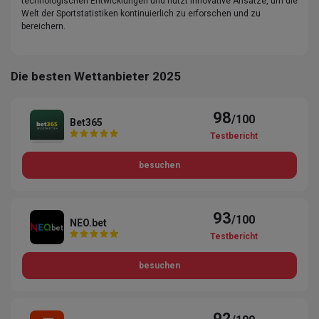
technologischen Entwicklungen und nutzt innovative Ansätze, um die
Welt der Sportstatistiken kontinuierlich zu erforschen und zu
bereichern.
Die besten Wettanbieter 2025
98
/100
Bet365
Testbericht
besuchen
93
/100
NEO.bet
Testbericht
besuchen
92