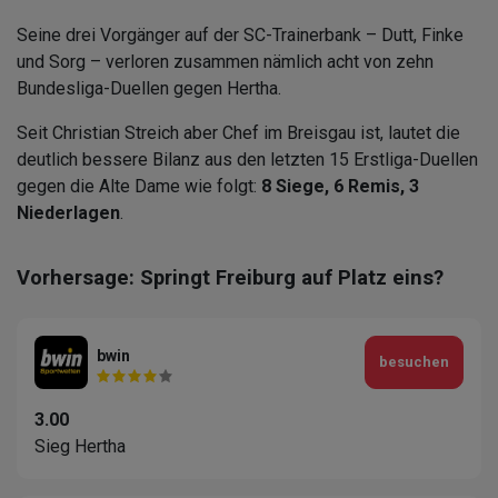
Seine drei Vorgänger auf der SC-Trainerbank – Dutt, Finke
und Sorg – verloren zusammen nämlich acht von zehn
Bundesliga-Duellen gegen Hertha.
Seit Christian Streich aber Chef im Breisgau ist, lautet die
deutlich bessere Bilanz aus den letzten 15 Erstliga-Duellen
gegen die Alte Dame wie folgt:
8 Siege, 6 Remis, 3
Niederlagen
.
Vorhersage: Springt Freiburg auf Platz eins?
bwin
besuchen
3.00
Sieg Hertha