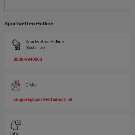
Sportwetten Hotline
Sportwetten Hotline
(Kostenlos)
0800-9940060
E-Mail
support@sportwettentest.net
Info