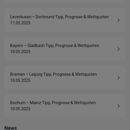
Leverkusen – Dortmund Tipp, Prognose & Wettquoten
11.05.2025
Bayern – Gladbach Tipp, Prognose & Wettquoten
10.05.2025
Bremen – Leipzig Tipp, Prognose & Wettquoten
10.05.2025
Bochum – Mainz Tipp, Prognose & Wettquoten
10.05.2025
News