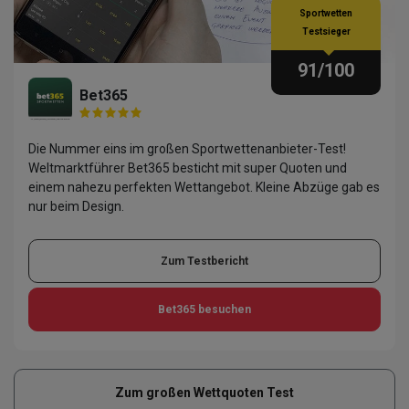
Sportwetten
Testsieger
91
/100
Bet365
Die Nummer eins im großen Sportwettenanbieter-Test!
Weltmarktführer Bet365 besticht mit super Quoten und
einem nahezu perfekten Wettangebot. Kleine Abzüge gab es
nur beim Design.
Zum Testbericht
Bet365
besuchen
Zum großen Wettquoten Test