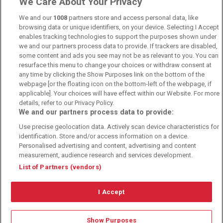
We Care About Your Privacy
We and our
1008
partners store and access personal data, like
Sportwetten Angebote sind nur für Volljährige verfügbar. Es gelten
browsing data or unique identifiers, on your device. Selecting I Accept
immer die AGB auf den jeweiligen Webseiten der Buchmacher.
enables tracking technologies to support the purposes shown under
Wetten kann Spaß, aber auch süchtig machen!
we and our partners process data to provide. If trackers are disabled,
some content and ads you see may not be as relevant to you. You can
resurface this menu to change your choices or withdraw consent at
any time by clicking the Show Purposes link on the bottom of the
webpage [or the floating icon on the bottom-left of the webpage, if
applicable]. Your choices will have effect within our Website. For more
details, refer to our Privacy Policy.
We and our partners process data to provide:
Suchtrisiken, Glücksspiel kann süchtig machen - Hilfe finden Sie auf
Use precise geolocation data. Actively scan device characteristics for
buwei.de
identification. Store and/or access information on a device.
Personalised advertising and content, advertising and content
Alle Anbieter auf dieser Webseite sind offiziell in Deutschland
lizenziert
und
werden von der
Gemeinsamen Glücksspielbehörde der Länder
reguliert
measurement, audience research and services development.
List of Partners (vendors)
I Accept
Show Purposes