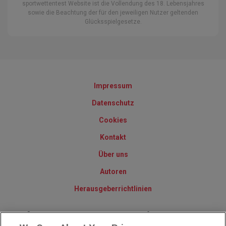
sportwettentest Website ist die Vollendung des 18. Lebensjahres
sowie die Beachtung der für den jeweiligen Nutzer geltenden
Glücksspielgesetze.
Impressum
Datenschutz
Cookies
Kontakt
Über uns
Autoren
Herausgeberrichtlinien
© 2010-2025 - Sportwettentest.net - Der große Sportwettentest