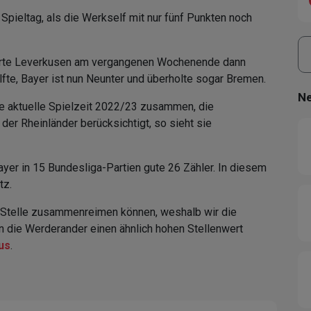
pieltag, als die Werkself mit nur fünf Punkten noch
terte Leverkusen am vergangenen Wochenende dann
lfte, Bayer ist nun Neunter und überholte sogar Bremen.
Ne
ie aktuelle Spielzeit 2022/23 zusammen, die
der Rheinländer berücksichtigt, so sieht sie
yer in 15 Bundesliga-Partien gute 26 Zähler. In diesem
tz.
er Stelle zusammenreimen können, weshalb wir die
 die Werderander einen ähnlich hohen Stellenwert
us
.