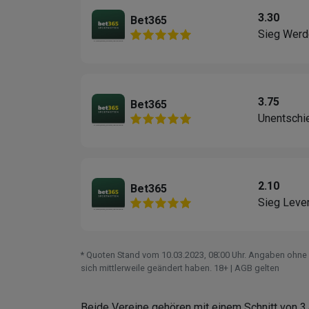
3.30
Bet365
Sieg Werd
3.75
Bet365
Unentschi
2.10
Bet365
Sieg Leve
* Quoten Stand vom 10.03.2023‚ 08⁚00 Uhr. Angaben ohn
sich mittlerweile geändert haben. 18+ | AGB gelten
Beide Vereine gehören mit einem Schnitt von 3.