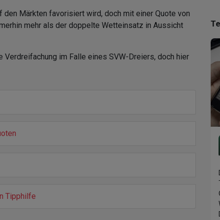
f den Märkten favorisiert wird, doch mit einer Quote von
Te
merhin mehr als der doppelte Wetteinsatz in Aussicht
ne Verdreifachung im Falle eines SVW-Dreiers, doch hier
uoten
 Tipphilfe