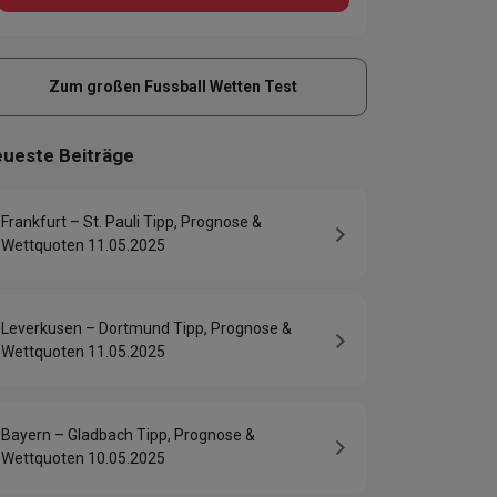
Zum großen Fussball Wetten Test
ueste Beiträge
Frankfurt – St. Pauli Tipp, Prognose &
Wettquoten 11.05.2025
Leverkusen – Dortmund Tipp, Prognose &
Wettquoten 11.05.2025
Bayern – Gladbach Tipp, Prognose &
Wettquoten 10.05.2025