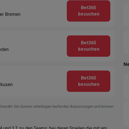
Bet365
besuchen
er Bremen
Bet365
besuchen
eden
N
Bet365
besuchen
rkusen
e Gewähr. Die Quoten unterliegen laufenden Anpassungen und können
4 und 3.3 zu den Teams, bei deren Spielen die mit am