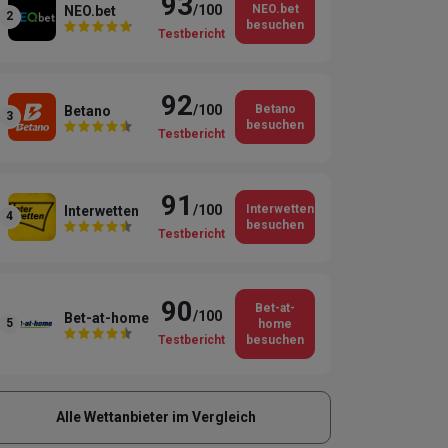
93
/100
NEO.bet
NEO.bet
besuchen
Testbericht
92
/100
Betano
Betano
besuchen
Testbericht
91
/100
Interwetten
Interwetten
besuchen
Testbericht
90
Bet-at-
/100
Bet-at-home
home
besuchen
Testbericht
Alle Wettanbieter im Vergleich