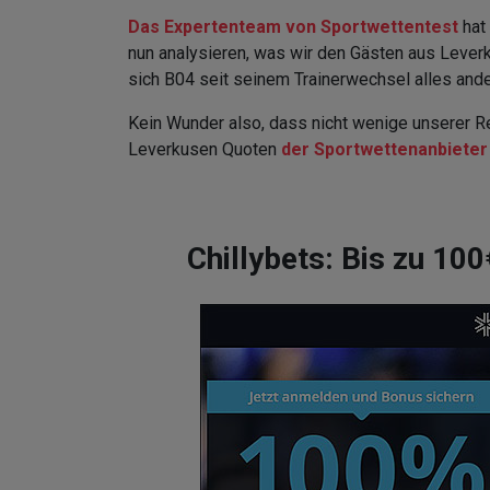
Das Expertenteam von Sportwettentest
hat
nun analysieren, was wir den Gästen aus Leverku
sich B04 seit seinem Trainerwechsel alles ande
Kein Wunder also, dass nicht wenige unserer 
Leverkusen Quoten
der Sportwettenanbieter
Chillybets: Bis zu 1