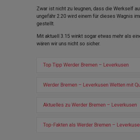
Zwar ist nicht zu leugnen, dass die Werkself au
ungefähr 2.20 wird einem für dieses Wagnis im
gestellt.
Mit aktuell 3.15 winkt sogar etwas mehr als ei
wären wir uns nicht so sicher.
Top Tipp Werder Bremen – Leverkusen
Werder Bremen – Leverkusen Wetten mit Q
Aktuelles zu Werder Bremen – Leverkusen
Top-Fakten als Werder Bremen – Leverkusen