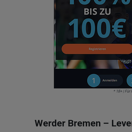
* 18+ | Für
Werder Bremen – Leve