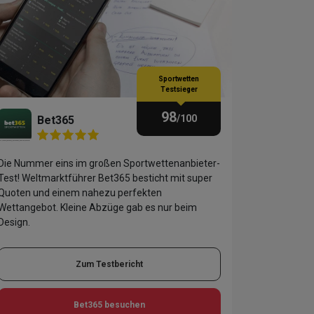
Sportwetten
Testsieger
98
/100
Bet365
Die Nummer eins im großen Sportwettenanbieter-
Test! Weltmarktführer Bet365 besticht mit super
Quoten und einem nahezu perfekten
Wettangebot. Kleine Abzüge gab es nur beim
Design.
Zum Testbericht
Bet365
besuchen