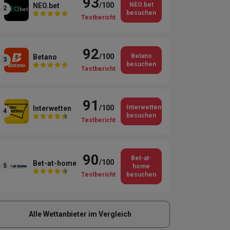
93
/100
NEO.bet
NEO.bet
besuchen
Testbericht
92
/100
Betano
Betano
besuchen
Testbericht
91
/100
Interwetten
Interwetten
besuchen
Testbericht
90
Bet-at-
/100
Bet-at-home
home
besuchen
Testbericht
Alle Wettanbieter im Vergleich