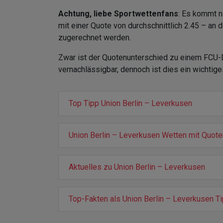
Achtung, liebe Sportwettenfans
: Es kommt n
mit einer Quote von durchschnittlich 2.45 – an 
zugerechnet werden.
Zwar ist der Quotenunterschied zu einem FCU-Dr
vernachlässigbar, dennoch ist dies ein wichtige
Top Tipp Union Berlin – Leverkusen
Union Berlin – Leverkusen Wetten mit Quote
Aktuelles zu Union Berlin – Leverkusen
Top-Fakten als Union Berlin – Leverkusen Ti