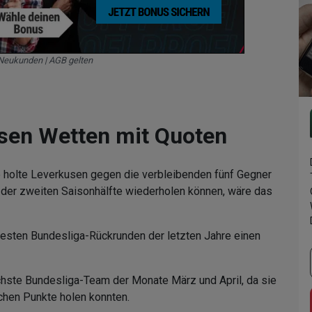
 Neukunden | AGB gelten
usen Wetten mit Quoten
de holte Leverkusen gegen die verbleibenden fünf Gegner
in der zweiten Saisonhälfte wiederholen können, wäre das
besten Bundesliga-Rückrunden der letzten Jahre einen
ichste Bundesliga-Team der Monate März und April, da sie
chen Punkte holen konnten.