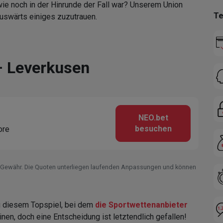
wie noch in der Hinrunde der Fall war? Unserem Union
Te
auswärts einiges zuzutrauen.
– Leverkusen
NEO.bet
besuchen
ore
e Gewähr. Die Quoten unterliegen laufenden Anpassungen und können
zu diesem Topspiel, bei dem
die Sportwettenanbieter
inen, doch eine Entscheidung ist letztendlich gefallen!