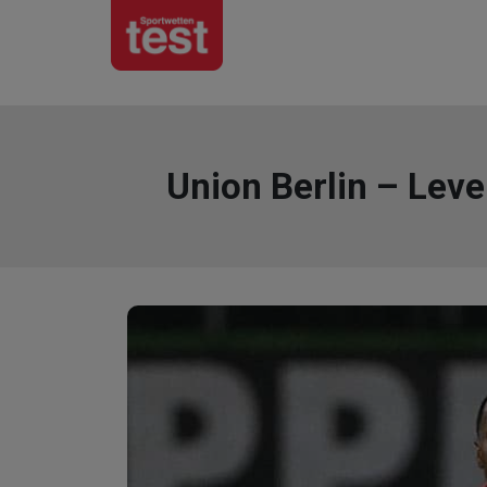
Union Berlin – Lev