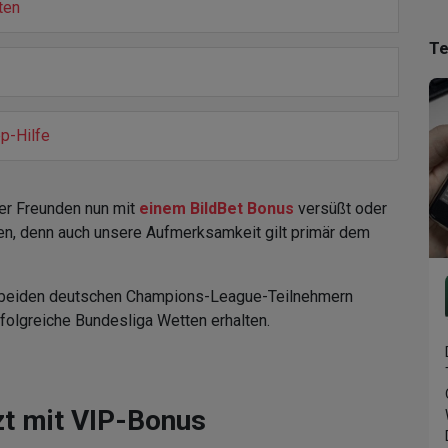
ten
Te
p-Hilfe
er Freunden nun mit
einem BildBet Bonus
versüßt oder
sen, denn auch unsere Aufmerksamkeit gilt primär dem
n beiden deutschen Champions-League-Teilnehmern
rfolgreiche Bundesliga Wetten erhalten.
zt mit VIP-Bonus