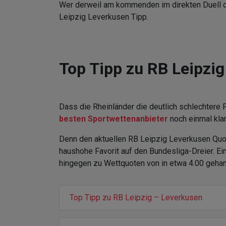
Wer derweil am kommenden im direkten Duell di
Leipzig Leverkusen Tipp.
Top Tipp zu RB Leipzi
Dass die Rheinländer die deutlich schlechter
besten Sportwettenanbieter
noch einmal klar
Denn den aktuellen RB Leipzig Leverkusen Quot
haushohe Favorit auf den Bundesliga-Dreier. E
hingegen zu Wettquoten von in etwa 4.00 gehan
Top Tipp zu RB Leipzig – Leverkusen