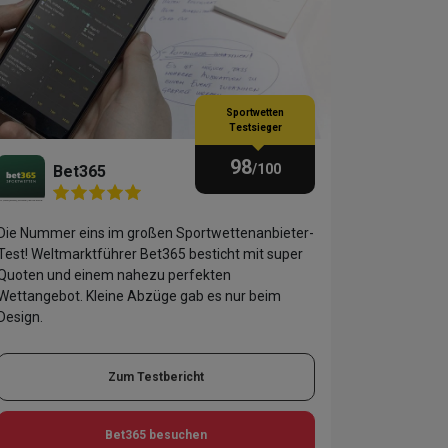
Sportwetten
Testsieger
98
/100
Bet365
Die Nummer eins im großen Sportwettenanbieter-
Test! Weltmarktführer Bet365 besticht mit super
Quoten und einem nahezu perfekten
Wettangebot. Kleine Abzüge gab es nur beim
Design.
Zum Testbericht
Bet365
besuchen