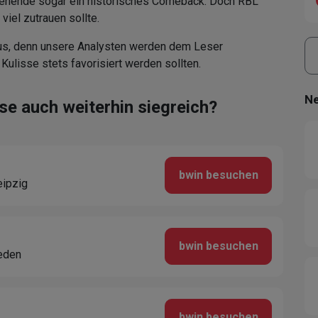
nende sogar ein historisches Comeback. Doch RBL
viel zutrauen sollte.
us, denn unsere Analysten werden dem Leser
ulisse stets favorisiert werden sollten.
Ne
e auch weiterhin siegreich?
bwin
besuchen
eipzig
bwin
besuchen
eden
bwin
besuchen