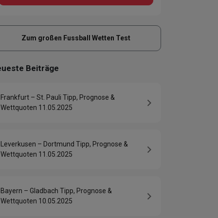
Zum großen Fussball Wetten Test
ueste Beiträge
Frankfurt – St. Pauli Tipp, Prognose &
Wettquoten 11.05.2025
Leverkusen – Dortmund Tipp, Prognose &
Wettquoten 11.05.2025
Bayern – Gladbach Tipp, Prognose &
Wettquoten 10.05.2025