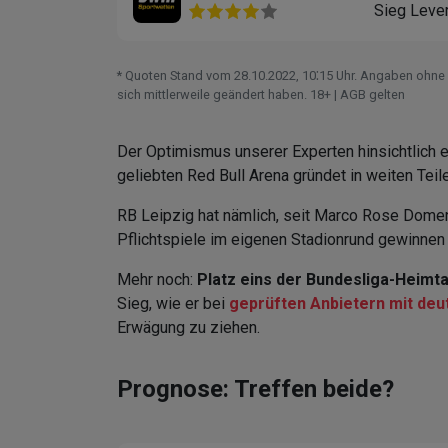
Sieg Leve
* Quoten Stand vom 28.10.2022‚ 10⁚15 Uhr. Angaben ohn
sich mittlerweile geändert haben. 18+ | AGB gelten
Der Optimismus unserer Experten hinsichtlich ei
geliebten Red Bull Arena gründet in weiten Teil
RB Leipzig hat nämlich, seit Marco Rose Domen
Pflichtspiele im eigenen Stadionrund gewinnen 
Mehr noch:
Platz eins der Bundesliga-Heimta
Sieg, wie er bei
geprüften Anbietern mit deu
Erwägung zu ziehen.
Prognose: Treffen beide?