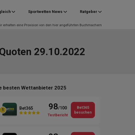
gleich
Sportwetten News
Ratgeber
Wir erhalten eine Provision von den hier angeführten Buchmachern
-Quoten 29.10.2022
e besten Wettanbieter 2025
98
/100
Bet365
Bet365
besuchen
Testbericht