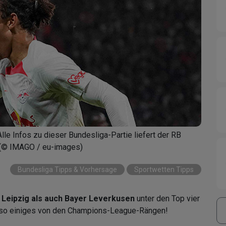
e Infos zu dieser Bundesliga-Partie liefert der RB
 (© IMAGO / eu-images)
Bundesliga Tipps & Vorhersage
Sportwetten Tipps
 Leipzig als auch Bayer Leverkusen
unter den Top vier
och so einiges von den Champions-League-Rängen!