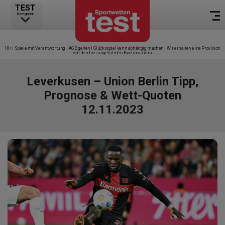
TEST
Kategorien
18+ | Spiele mit Verantwortung | AGB gelten | Glücksspiel kann abhängig machen | Wir erhalten eine Provision
von den hier angeführten Buchmachern
Leverkusen – Union Berlin Tipp,
Prognose & Wett-Quoten
12.11.2023