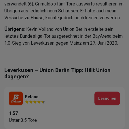
verwandelt (6). Grimaldo’s fünf Tore auswärts resultieren im
Übrigen aus lediglich neun Schüssen. Er hatte auch neun
Versuche zu Hause, konnte jedoch noch keinen verwerten.
Übrigens
: Kevin Volland von Union Berlin erzielte sein
letztes Bundesliga-Tor ausgerechnet in der BayArena beim
1:0-Sieg von Leverkusen gegen Mainz am 27. Juni 2020.
Leverkusen – Union Berlin Tipp: Hält Union
dagegen?
Betano
besuchen
1.57
Unter 3.5 Tore