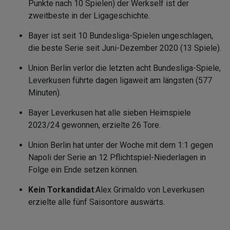
Punkte nach 10 Spielen) der Werkself ist der
zweitbeste in der Ligageschichte.
Bayer ist seit 10 Bundesliga-Spielen ungeschlagen,
die beste Serie seit Juni-Dezember 2020 (13 Spiele).
Union Berlin verlor die letzten acht Bundesliga-Spiele,
Leverkusen führte dagen ligaweit am längsten (577
Minuten).
Bayer Leverkusen hat alle sieben Heimspiele
2023/24 gewonnen, erzielte 26 Tore.
Union Berlin hat unter der Woche mit dem 1:1 gegen
Napoli der Serie an 12 Pflichtspiel-Niederlagen in
Folge ein Ende setzen können.
Kein Torkandidat
:Alex Grimaldo von Leverkusen
erzielte alle fünf Saisontore auswärts.