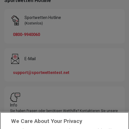
Sportwetten Hotline
Sportwetten Hotline
(Kostenlos)
0800-9940060
E-Mail
support@sportwettentest.net
Info
Sie haben Fragen oder benötigen Wetthilfe? Kontaktieren Sie unsere
Fachredaktion jederzeit telefonisch oder per Mail!
We Care About Your Privacy