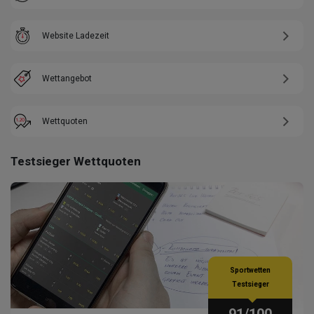
Website Ladezeit
Wettangebot
Wettquoten
Testsieger Wettquoten
Sportwetten
Testsieger
91
/100