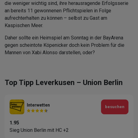
die weniger wichtig sind, ihre herausragende Erfolgsserie
an bereits 11 gewonnenen Pflichtspielen in Folge
aufrechterhalten zu können – selbst zu Gast am
Kaspischen Meer.
Daher sollte ein Heimspiel am Sonntag in der BayArena
gegen scheintote Köpenicker doch kein Problem für die
Mannen von Xabi Alonso darstellen, oder?
Top Tipp Leverkusen – Union Berlin
Interwetten
besuchen
1.95
Sieg Union Berlin mit HC +2