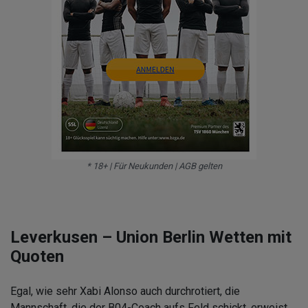
* 18+ | Für Neukunden | AGB gelten
Leverkusen – Union Berlin Wetten mit
Quoten
Egal, wie sehr Xabi Alonso auch durchrotiert, die
Mannschaft, die der B04-Coach aufs Feld schickt, erweist