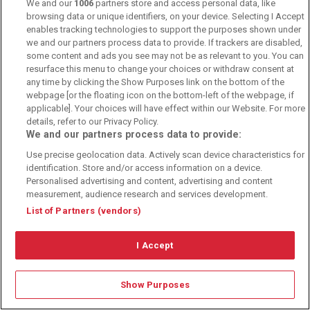
We and our
1006
partners store and access personal data, like
browsing data or unique identifiers, on your device. Selecting I Accept
enables tracking technologies to support the purposes shown under
we and our partners process data to provide. If trackers are disabled,
some content and ads you see may not be as relevant to you. You can
resurface this menu to change your choices or withdraw consent at
any time by clicking the Show Purposes link on the bottom of the
webpage [or the floating icon on the bottom-left of the webpage, if
applicable]. Your choices will have effect within our Website. For more
details, refer to our Privacy Policy.
Die Recken
Alba Berlin
We and our partners process data to provide:
Use precise geolocation data. Actively scan device characteristics for
identification. Store and/or access information on a device.
Personalised advertising and content, advertising and content
measurement, audience research and services development.
Rechtlicher Hinweis: Voraussetzung für die Nutzung der
List of Partners (vendors)
sportwettentest Website ist die Vollendung des 18. Lebensjahres
sowie die Beachtung der für den jeweiligen Nutzer geltenden
Glücksspielgesetze.
I Accept
Show Purposes