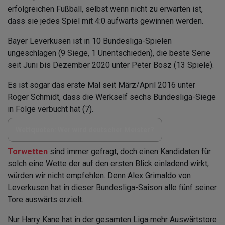
erfolgreichen Fußball, selbst wenn nicht zu erwarten ist,
dass sie jedes Spiel mit 4:0 aufwärts gewinnen werden.
Bayer Leverkusen ist in 10 Bundesliga-Spielen
ungeschlagen (9 Siege, 1 Unentschieden), die beste Serie
seit Juni bis Dezember 2020 unter Peter Bosz (13 Spiele).
Es ist sogar das erste Mal seit März/April 2016 unter
Roger Schmidt, dass die Werkself sechs Bundesliga-Siege
in Folge verbucht hat (7).
Wettquoten: Wer wird deutscher Meister?
Torwetten
sind immer gefragt, doch einen Kandidaten für
solch eine Wette der auf den ersten Blick einladend wirkt,
würden wir nicht empfehlen. Denn Alex Grimaldo von
Leverkusen hat in dieser Bundesliga-Saison alle fünf seiner
Tore auswärts erzielt.
Nur Harry Kane hat in der gesamten Liga mehr Auswärtstore