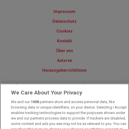
Impressum
Datenschutz
Cookies
Kontakt
Über uns
Autoren
Herausgeberrichtlinien
© 2010-2025 - Sportwettentest.net - Der große Sportwettentest
We Care About Your Privacy
We and our
1008
partners store and access personal data, like
Sportwetten Angebote sind nur für Volljährige verfügbar. Es gelten
browsing data or unique identifiers, on your device. Selecting I Accept
immer die AGB auf den jeweiligen Webseiten der Buchmacher.
Wetten kann Spaß, aber auch süchtig machen!
enables tracking technologies to support the purposes shown under
we and our partners process data to provide. If trackers are disabled,
some content and ads you see may not be as relevant to you. You can