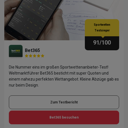
Sportwetten
Testsieger
91
/100
Bet365
Die Nummer eins im großen Sportwettenanbieter-Test!
Weltmarktführer Bet365 besticht mit super Quoten und
einem nahezu perfekten Wettangebot. Kleine Abzüge gab es
nur beim Design.
Zum Testbericht
Bet365
besuchen