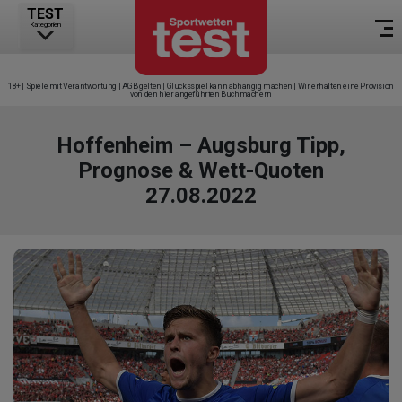
TEST
Kategorien
18+ | Spiele mit Verantwortung | AGB gelten | Glücksspiel kann abhängig machen | Wir erhalten eine Provision
von den hier angeführten Buchmachern
Hoffenheim – Augsburg Tipp,
Prognose & Wett-Quoten
27.08.2022