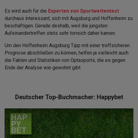
Es wird auch für die
Experten von Sportwettentest
durchaus interessant, sich mit Augsburg und Hoffenheim zu
beschäftigen. Gerade deshalb, weil die jüngsten
Aufeinandertreffen stets sehr torreich daher kamen.
Um den Hoffenheim Augsburg Tipp mit einer treffsicheren
Prognose abschließen zu können, helfen ja vielleicht auch
die Fakten und Statistiken von Optasports, die es gegen
Ende der Analyse wie gewohnt gibt.
Deutscher Top-Buchmacher: Happybet