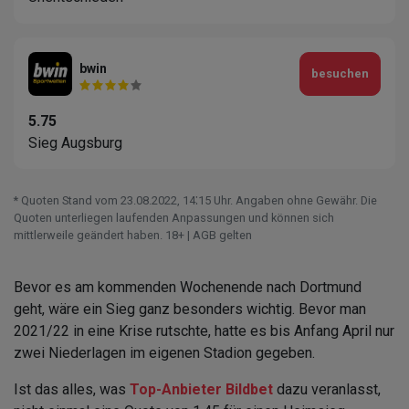
bwin
besuchen
5.75
Sieg Augsburg
* Quoten Stand vom 23.08.2022‚ 14⁚15 Uhr. Angaben ohne Gewähr. Die
Quoten unterliegen laufenden Anpassungen und können sich
mittlerweile geändert haben. 18+ | AGB gelten
Bevor es am kommenden Wochenende nach Dortmund
geht, wäre ein Sieg ganz besonders wichtig. Bevor man
2021/22 in eine Krise rutschte, hatte es bis Anfang April nur
zwei Niederlagen im eigenen Stadion gegeben.
Ist das alles, was
Top-Anbieter Bildbet
dazu veranlasst,