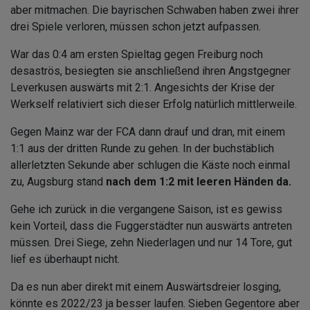
aber mitmachen. Die bayrischen Schwaben haben zwei ihrer
drei Spiele verloren, müssen schon jetzt aufpassen.
War das 0:4 am ersten Spieltag gegen Freiburg noch
desaströs, besiegten sie anschließend ihren Angstgegner
Leverkusen auswärts mit 2:1. Angesichts der Krise der
Werkself relativiert sich dieser Erfolg natürlich mittlerweile.
Gegen Mainz war der FCA dann drauf und dran, mit einem
1:1 aus der dritten Runde zu gehen. In der buchstäblich
allerletzten Sekunde aber schlugen die Käste noch einmal
zu, Augsburg stand
nach dem 1:2 mit leeren Händen da.
Gehe ich zurück in die vergangene Saison, ist es gewiss
kein Vorteil, dass die Fuggerstädter nun auswärts antreten
müssen. Drei Siege, zehn Niederlagen und nur 14 Tore, gut
lief es überhaupt nicht.
Da es nun aber direkt mit einem Auswärtsdreier losging,
könnte es 2022/23 ja besser laufen. Sieben Gegentore aber