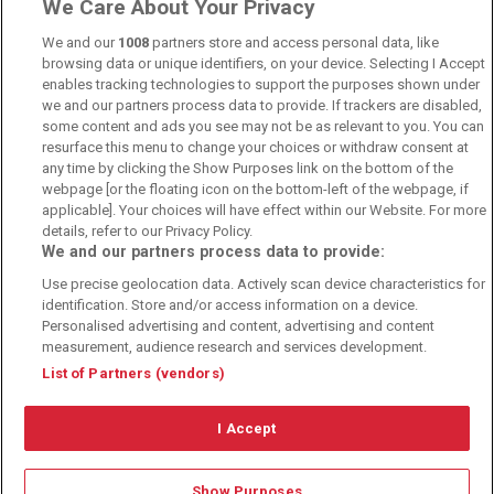
We Care About Your Privacy
We and our
1008
partners store and access personal data, like
Sportwetten Angebote sind nur für Volljährige verfügbar. Es gelten
browsing data or unique identifiers, on your device. Selecting I Accept
immer die AGB auf den jeweiligen Webseiten der Buchmacher.
Wetten kann Spaß, aber auch süchtig machen!
enables tracking technologies to support the purposes shown under
we and our partners process data to provide. If trackers are disabled,
some content and ads you see may not be as relevant to you. You can
resurface this menu to change your choices or withdraw consent at
any time by clicking the Show Purposes link on the bottom of the
webpage [or the floating icon on the bottom-left of the webpage, if
applicable]. Your choices will have effect within our Website. For more
details, refer to our Privacy Policy.
We and our partners process data to provide:
Suchtrisiken, Glücksspiel kann süchtig machen - Hilfe finden Sie auf
Use precise geolocation data. Actively scan device characteristics for
buwei.de
identification. Store and/or access information on a device.
Personalised advertising and content, advertising and content
Alle Anbieter auf dieser Webseite sind offiziell in Deutschland
lizenziert
und
werden von der
Gemeinsamen Glücksspielbehörde der Länder
reguliert
measurement, audience research and services development.
List of Partners (vendors)
I Accept
Show Purposes