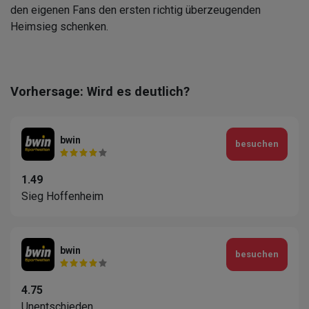
den eigenen Fans den ersten richtig überzeugenden
Heimsieg schenken.
Vorhersage: Wird es deutlich?
bwin
besuchen
1.49
Sieg Hoffenheim
bwin
besuchen
4.75
Unentschieden