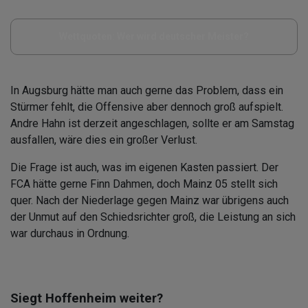
Wettquoten: Wer wird deutscher Meister?
In Augsburg hätte man auch gerne das Problem, dass ein
Stürmer fehlt, die Offensive aber dennoch groß aufspielt.
Andre Hahn ist derzeit angeschlagen, sollte er am Samstag
ausfallen, wäre dies ein großer Verlust.
Die Frage ist auch, was im eigenen Kasten passiert. Der
FCA hätte gerne Finn Dahmen, doch Mainz 05 stellt sich
quer. Nach der Niederlage gegen Mainz war übrigens auch
der Unmut auf den Schiedsrichter groß, die Leistung an sich
war durchaus in Ordnung.
Siegt Hoffenheim weiter?