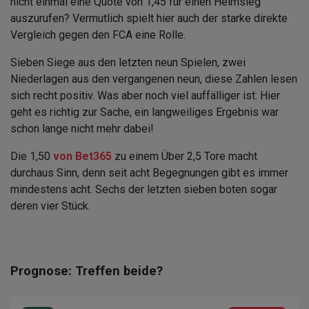
nicht einmal eine Quote von 1,45 für einen Heimsieg
auszurufen? Vermutlich spielt hier auch der starke direkte
Vergleich gegen den FCA eine Rolle.
Sieben Siege aus den letzten neun Spielen, zwei
Niederlagen aus den vergangenen neun, diese Zahlen lesen
sich recht positiv. Was aber noch viel auffälliger ist: Hier
geht es richtig zur Sache, ein langweiliges Ergebnis war
schon lange nicht mehr dabei!
Die 1,50
von Bet365
zu einem Über 2,5 Tore macht
durchaus Sinn, denn seit acht Begegnungen gibt es immer
mindestens acht. Sechs der letzten sieben boten sogar
deren vier Stück.
Prognose: Treffen beide?