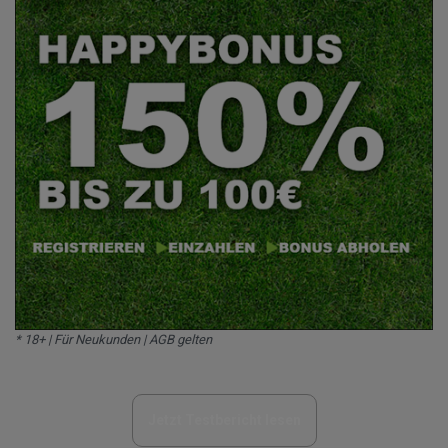
* 18+ | Für Neukunden | AGB gelten
Jetzt Testbericht lesen