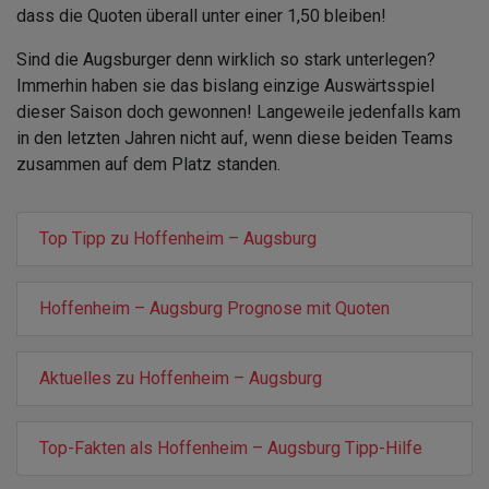
dass die Quoten überall unter einer 1,50 bleiben!
Sind die Augsburger denn wirklich so stark unterlegen?
Immerhin haben sie das bislang einzige Auswärtsspiel
dieser Saison doch gewonnen! Langeweile jedenfalls kam
in den letzten Jahren nicht auf, wenn diese beiden Teams
zusammen auf dem Platz standen.
Top Tipp zu Hoffenheim – Augsburg
Hoffenheim – Augsburg Prognose mit Quoten
Aktuelles zu Hoffenheim – Augsburg
Top-Fakten als Hoffenheim – Augsburg Tipp-Hilfe