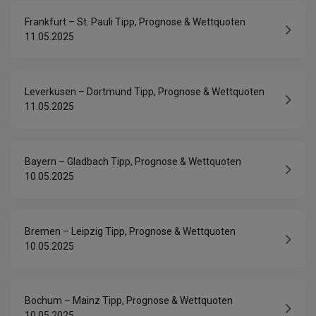
Frankfurt – St. Pauli Tipp, Prognose & Wettquoten
11.05.2025
Leverkusen – Dortmund Tipp, Prognose & Wettquoten
11.05.2025
Bayern – Gladbach Tipp, Prognose & Wettquoten
10.05.2025
Bremen – Leipzig Tipp, Prognose & Wettquoten
10.05.2025
Bochum – Mainz Tipp, Prognose & Wettquoten
10.05.2025