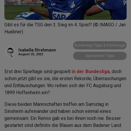
Gibt es für die TSG den 3. Sieg im 4. Spiel? (© IMAGO / Jan
Huebner)
Bundesliga Tipps & Vorhersage
Isabella Strehmann
August 23, 2022
Sportwetten Tipps
Erst drei Spieltage sind gespielt
in der Bundesliga
, doch
schon jetzt gibt es sie, die ersten Rekorde, Überraschungen
und Enttäuschungen. Wo reihen sich der FC Augsburg und
1899 Hoffenheim ein?
Diese beiden Mannschaften treffen am Samstag in
Sinsheim aufeinander und haben schon einmal eines
gemeinsam: Ein Remis gab es bei ihnen noch nie. Besser
gestartet sind definitiv die Blauen aus dem Badener Land.