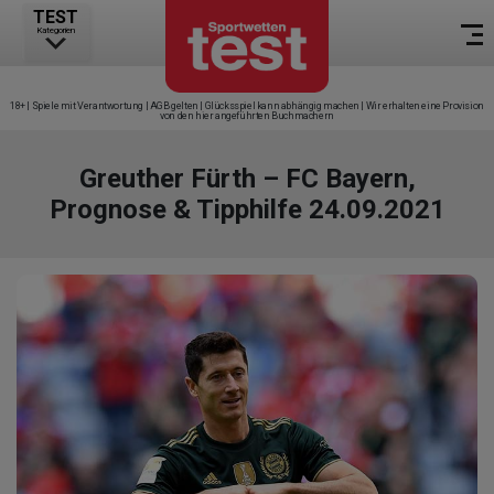
TEST
Kategorien
18+ | Spiele mit Verantwortung | AGB gelten | Glücksspiel kann abhängig machen | Wir erhalten eine Provision
von den hier angeführten Buchmachern
Greuther Fürth – FC Bayern,
Prognose & Tipphilfe 24.09.2021