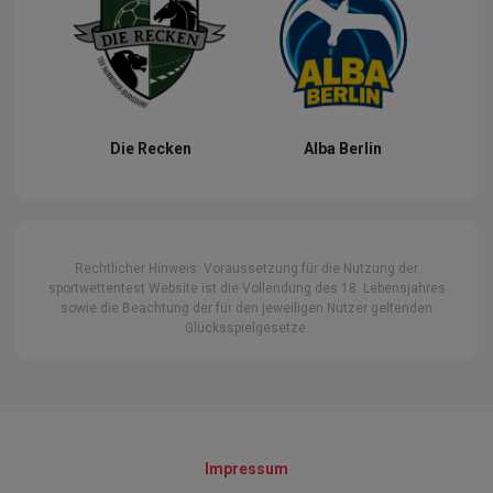
Die Recken
Alba Berlin
Rechtlicher Hinweis: Voraussetzung für die Nutzung der
sportwettentest Website ist die Vollendung des 18. Lebensjahres
sowie die Beachtung der für den jeweiligen Nutzer geltenden
Glücksspielgesetze.
Impressum