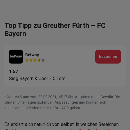
Top Tipp zu Greuther Fürth – FC
Bayern
Betway
besuchen
1.57
Sieg Bayern & Über 3.5 Tore
* Quoten Stand vom 22.09.2021‚ 15⁚17 Uhr. Angaben ohne Gewähr. Die
Quoten unterliegen laufenden Anpassungen und können sich
mittlerweile geändert haben. 18+ | AGB gelten
Es erklärt sich natürlich von selbst, in welchen Bereichen