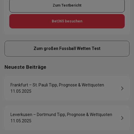
Zum Testbericht
Bet365
besuchen
Zum großen Fussball Wetten Test
Neueste Beiträge
Frankfurt – St. Pauli Tipp, Prognose & Wettquoten
11.05.2025
Leverkusen – Dortmund Tipp, Prognose & Wettquoten
11.05.2025