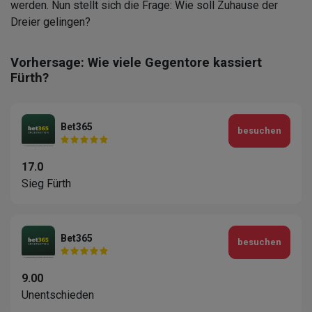
werden. Nun stellt sich die Frage: Wie soll Zuhause der
Dreier gelingen?
Vorhersage: Wie viele Gegentore kassiert
Fürth?
Bet365
besuchen
17.0
Sieg Fürth
Bet365
besuchen
9.00
Unentschieden