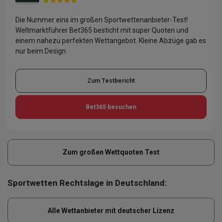
Die Nummer eins im großen Sportwettenanbieter-Test!
Weltmarktführer Bet365 besticht mit super Quoten und
einem nahezu perfekten Wettangebot. Kleine Abzüge gab es
nur beim Design.
Zum Testbericht
Bet365
besuchen
Zum großen Wettquoten Test
Sportwetten Rechtslage in Deutschland:
Alle Wettanbieter mit deutscher Lizenz