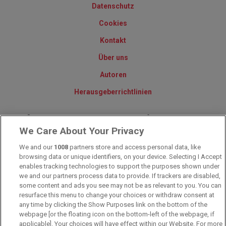
Datenschutz
Cookies
Kontakt
Über uns
Autoren
Herausgeberrichtlinien
© 2010-2025 - Sportwettentest.net - Der große Sportwettentest
We Care About Your Privacy
We and our
1008
partners store and access personal data, like
Sportwetten Angebote sind nur für Volljährige verfügbar. Es gelten
browsing data or unique identifiers, on your device. Selecting I Accept
immer die AGB auf den jeweiligen Webseiten der Buchmacher.
Wetten kann Spaß, aber auch süchtig machen!
enables tracking technologies to support the purposes shown under
we and our partners process data to provide. If trackers are disabled,
some content and ads you see may not be as relevant to you. You can
resurface this menu to change your choices or withdraw consent at
any time by clicking the Show Purposes link on the bottom of the
webpage [or the floating icon on the bottom-left of the webpage, if
applicable]. Your choices will have effect within our Website. For more