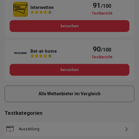
91
/100
Interwetten
Testbericht
besuchen
90
/100
Bet-at-home
Testbericht
besuchen
Alle Wettanbieter im Vergleich
Testkategorien
Auszahlung