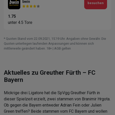
bwin
besuchen
1.75
unter 4.5 Tore
* Quoten Stand vom 22.09.2021‚ 15⁚19 Uhr. Angaben ohne Gewähr. Die
Quoten unterliegen laufenden Anpassungen und können sich
mittlerweile geändert haben. 18+ | AGB gelten
Aktuelles zu Greuther Fürth –
FC
Bayern
Mickrige drei Ligatore hat die SpVgg Greuther Fürth in
dieser Spielzeit erzielt, zwei stammen von Branimir Hrgota.
Ob gegen die Bayern entweder Adrian Fein oder Julien
Green treffen? Beide stammen vom FC Bayern und wollen