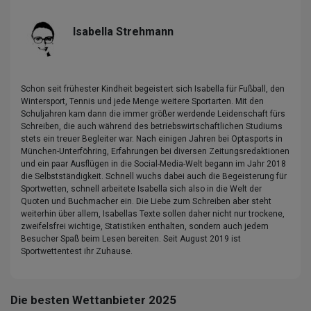
Isabella Strehmann
Schon seit frühester Kindheit begeistert sich Isabella für Fußball, den
Wintersport, Tennis und jede Menge weitere Sportarten. Mit den
Schuljahren kam dann die immer größer werdende Leidenschaft fürs
Schreiben, die auch während des betriebswirtschaftlichen Studiums
stets ein treuer Begleiter war. Nach einigen Jahren bei Optasports in
München-Unterföhring, Erfahrungen bei diversen Zeitungsredaktionen
und ein paar Ausflügen in die Social-Media-Welt begann im Jahr 2018
die Selbstständigkeit. Schnell wuchs dabei auch die Begeisterung für
Sportwetten, schnell arbeitete Isabella sich also in die Welt der
Quoten und Buchmacher ein. Die Liebe zum Schreiben aber steht
weiterhin über allem, Isabellas Texte sollen daher nicht nur trockene,
zweifelsfrei wichtige, Statistiken enthalten, sondern auch jedem
Besucher Spaß beim Lesen bereiten. Seit August 2019 ist
Sportwettentest ihr Zuhause.
Die besten Wettanbieter 2025