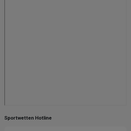
Sportwetten Hotline