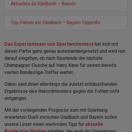
Aktuelles zu Gladbach – Bayern
Top-Fakten als Gladbach – Bayern Tipphilfe
Das Expertenteam von Sportwettentest
hat sich mit
dieser Partie ganz genau auseinandergesetzt und wird nun
darauf eingehen, ob nach Spielende die nächste
Champagner-Dusche auf Harry Kane für seinen bereits
vierten Bundesliga-Treffer wartet.
Dabei sind ihnen allerdings die zuletzt enttäuschenden
Ergebnisse des Rekordmeisters gegen die Fohlen nicht
entgangen.
Mit der vorliegenden Prognose zum mit Spannung
erwarteten Duell zwischen Gladbach und Bayern sollen
unsere Leser einen wertvollen Tipp für
aktuelle
Bundesliga Wetten
erhalten, der auch als Vorwarnung