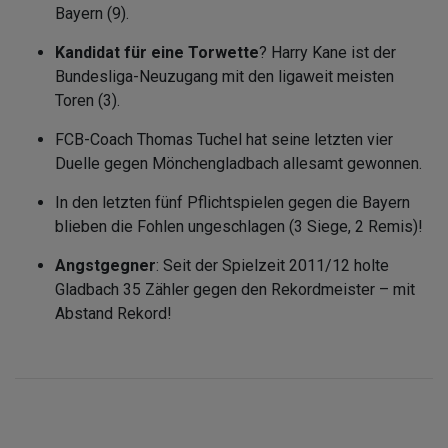
Bayern (9).
Kandidat für eine Torwette
? Harry Kane ist der
Bundesliga-Neuzugang mit den ligaweit meisten
Toren (3).
FCB-Coach Thomas Tuchel hat seine letzten vier
Duelle gegen Mönchengladbach allesamt gewonnen.
In den letzten fünf Pflichtspielen gegen die Bayern
blieben die Fohlen ungeschlagen (3 Siege, 2 Remis)!
Angstgegner
: Seit der Spielzeit 2011/12 holte
Gladbach 35 Zähler gegen den Rekordmeister – mit
Abstand Rekord!