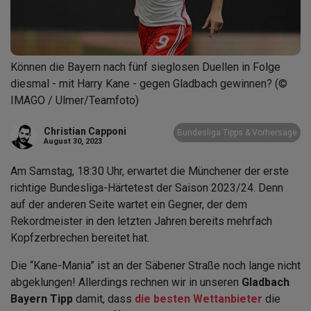
Können die Bayern nach fünf sieglosen Duellen in Folge
diesmal - mit Harry Kane - gegen Gladbach gewinnen? (©
IMAGO / Ulmer/Teamfoto)
Christian Capponi
Bundesliga Tipps & Vorhersage
August 30, 2023
Am Samstag, 18:30 Uhr, erwartet die Münchener der erste
richtige Bundesliga-Härtetest der Saison 2023/24. Denn
auf der anderen Seite wartet ein Gegner, der dem
Rekordmeister in den letzten Jahren bereits mehrfach
Kopfzerbrechen bereitet hat.
Die “Kane-Mania” ist an der Säbener Straße noch lange nicht
abgeklungen! Allerdings rechnen wir in unseren
Gladbach
Bayern Tipp
damit, dass
die besten Wettanbieter
die