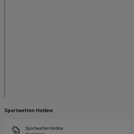
Sportwetten Hotline
Sportwetten Hotline