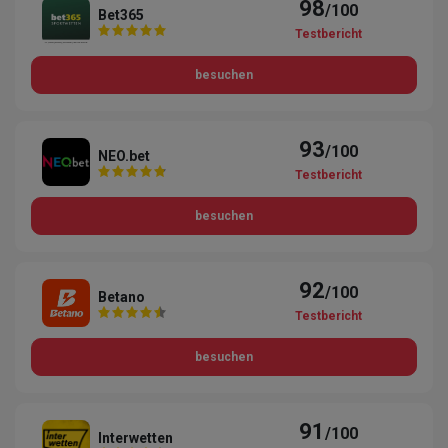
98
/100
Bet365
Testbericht
besuchen
93
/100
NEO.bet
Testbericht
besuchen
92
/100
Betano
Testbericht
besuchen
91
/100
Interwetten