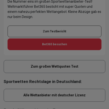
Die Nummer eins im großen Sportwettenanbieter-Test!
Weltmarktführer Bet365 besticht mit super Quoten und
einem nahezu perfekten Wettangebot. Kleine Abzüge gab es
nur beim Design.
Zum Testbericht
Bet365
besuchen
Zum großen Wettquoten Test
Sportwetten Rechtslage in Deutschland:
Alle Wettanbieter mit deutscher Lizenz