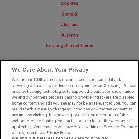
Cookies
Kontakt
Über uns
Autoren
Herausgeberrichtlinien
© 2010-2025 - Sportwettentest.net - Der große Sportwettentest
We Care About Your Privacy
We and our
1008
partners store and access personal data, like
Sportwetten Angebote sind nur für Volljährige verfügbar. Es gelten
browsing data or unique identifiers, on your device. Selecting I Accept
immer die AGB auf den jeweiligen Webseiten der Buchmacher.
enables tracking technologies to support the purposes shown under
Wetten kann Spaß, aber auch süchtig machen!
we and our partners process data to provide. If trackers are disabled,
some content and ads you see may not be as relevant to you. You can
resurface this menu to change your choices or withdraw consent at
any time by clicking the Show Purposes link on the bottom of the
webpage [or the floating icon on the bottom-left of the webpage, if
applicable]. Your choices will have effect within our Website. For more
details, refer to our Privacy Policy.
We and our partners process data to provide: