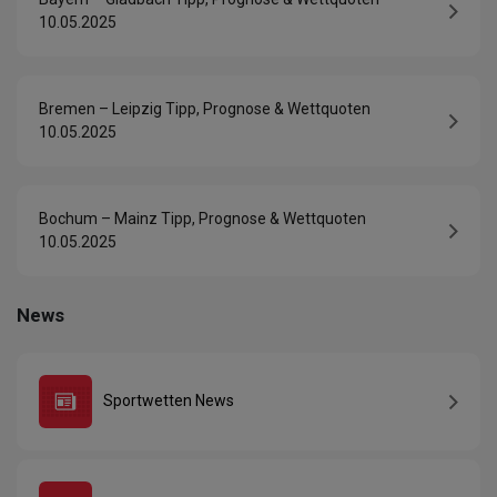
10.05.2025
Bremen – Leipzig Tipp, Prognose & Wettquoten
10.05.2025
Bochum – Mainz Tipp, Prognose & Wettquoten
10.05.2025
News
Sportwetten News