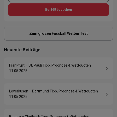
Bet365
besuchen
Zum großen Fussball Wetten Test
Neueste Beiträge
Frankfurt – St. Pauli Tipp, Prognose & Wettquoten
11.05.2025
Leverkusen – Dortmund Tipp, Prognose & Wettquoten
11.05.2025
Bayern – Gladbach Tipp, Prognose & Wettquoten