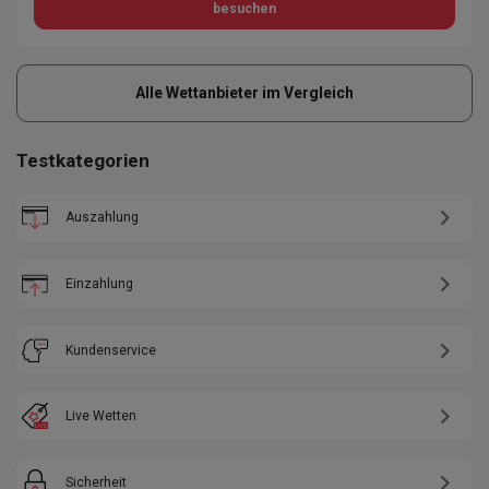
besuchen
Alle Wettanbieter im Vergleich
Testkategorien
Auszahlung
Einzahlung
Kundenservice
Live Wetten
Sicherheit