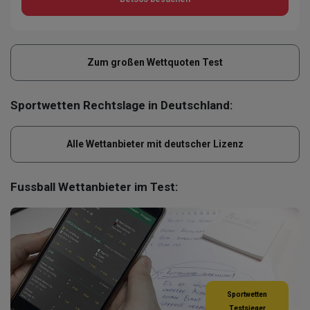
Zum großen Wettquoten Test
Sportwetten Rechtslage in Deutschland:
Alle Wettanbieter mit deutscher Lizenz
Fussball Wettanbieter im Test:
Sportwetten
Testsieger