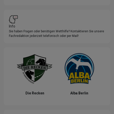
Info
Sie haben Fragen oder benötigen Wetthilfe? Kontaktieren Sie unsere
Fachredaktion jederzeit telefonisch oder per Mail!
Die Recken
Alba Berlin