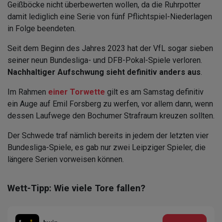
Geißböcke nicht überbewerten wollen, da die Ruhrpotter
damit lediglich eine Serie von fünf Pflichtspiel-Niederlagen
in Folge beendeten.
Seit dem Beginn des Jahres 2023 hat der VfL sogar sieben
seiner neun Bundesliga- und DFB-Pokal-Spiele verloren.
Nachhaltiger Aufschwung sieht definitiv anders aus
.
Im Rahmen
einer Torwette
gilt es am Samstag definitiv
ein Auge auf Emil Forsberg zu werfen, vor allem dann, wenn
dessen Laufwege den Bochumer Strafraum kreuzen sollten.
Der Schwede traf nämlich bereits in jedem der letzten vier
Bundesliga-Spiele, es gab nur zwei Leipziger Spieler, die
längere Serien vorweisen können.
Wett-Tipp: Wie viele Tore fallen?