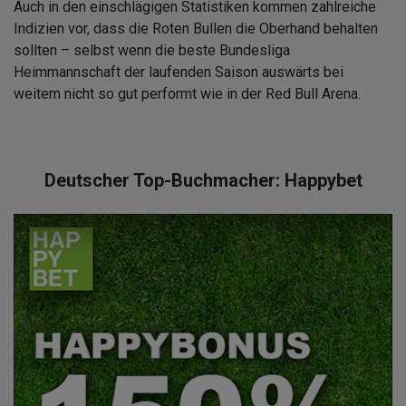
Auch in den einschlägigen Statistiken kommen zahlreiche
Indizien vor, dass die Roten Bullen die Oberhand behalten
sollten – selbst wenn die beste Bundesliga
Heimmannschaft der laufenden Saison auswärts bei
weitem nicht so gut performt wie in der Red Bull Arena.
Deutscher Top-Buchmacher: Happybet