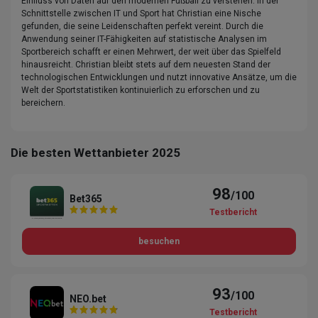
Einfluss von Daten auf den modernen Fußball zu verstehen. In der
Schnittstelle zwischen IT und Sport hat Christian eine Nische
gefunden, die seine Leidenschaften perfekt vereint. Durch die
Anwendung seiner IT-Fähigkeiten auf statistische Analysen im
Sportbereich schafft er einen Mehrwert, der weit über das Spielfeld
hinausreicht. Christian bleibt stets auf dem neuesten Stand der
technologischen Entwicklungen und nutzt innovative Ansätze, um die
Welt der Sportstatistiken kontinuierlich zu erforschen und zu
bereichern.
Die besten Wettanbieter 2025
98
/100
Bet365
Testbericht
besuchen
93
/100
NEO.bet
Testbericht