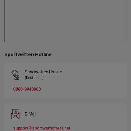
Sportwetten Hotline
Sportwetten Hotline
(Kostenlos)
0800-9940060
E-Mail
support@sportwettentest.net