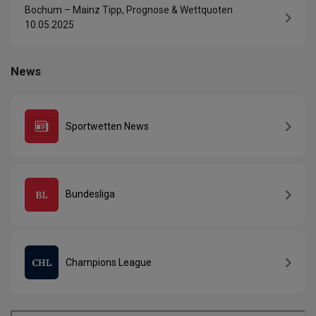
Bochum – Mainz Tipp, Prognose & Wettquoten
10.05.2025
News
Sportwetten News
Bundesliga
Champions League