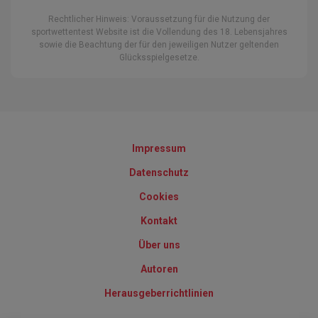
Rechtlicher Hinweis: Voraussetzung für die Nutzung der
sportwettentest Website ist die Vollendung des 18. Lebensjahres
sowie die Beachtung der für den jeweiligen Nutzer geltenden
Glücksspielgesetze.
Impressum
Datenschutz
Cookies
Kontakt
Über uns
Autoren
Herausgeberrichtlinien