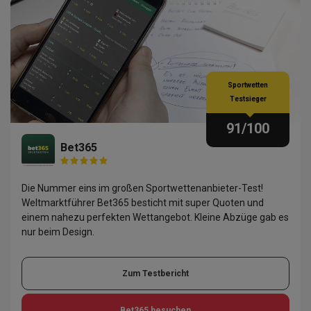
Sportwetten
Testsieger
91
/100
Bet365
Die Nummer eins im großen Sportwettenanbieter-Test!
Weltmarktführer Bet365 besticht mit super Quoten und
einem nahezu perfekten Wettangebot. Kleine Abzüge gab es
nur beim Design.
Zum Testbericht
Bet365
besuchen