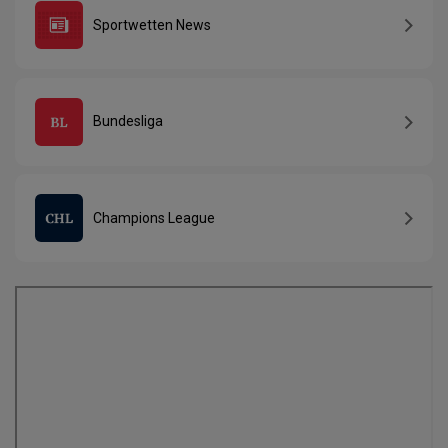
Sportwetten News
Bundesliga
Champions League