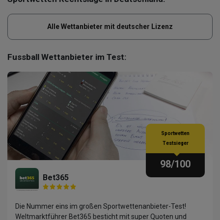
Alle Wettanbieter mit deutscher Lizenz
Fussball Wettanbieter im Test:
Sportwetten
Testsieger
98
/100
Bet365
Die Nummer eins im großen Sportwettenanbieter-Test!
Weltmarktführer Bet365 besticht mit super Quoten und