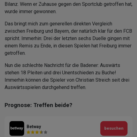
Bilanz. Wenn er Zuhause gegen den Sportclub getroffen hat,
wurde immer gewonnen.
Das bringt mich zum generellen direkten Vergleich
zwischen Freiburg und Bayern, der natürlich klar für den FCB
spricht. Immerhin: Drei der letzten sechs Duelle gingen mit
einem Remis zu Ende, in diesen Spielen hat Freiburg immer
getroffen.
Nun die schlechte Nachricht für die Badener: Auswärts
stehen 18 Pleiten und drei Unentschieden zu Buche!
Immerhin können die Spieler von Christian Streich seit drei
Auswärtsspielen durchgehend treffen.
Prognose: Treffen beide?
Betway
besuchen