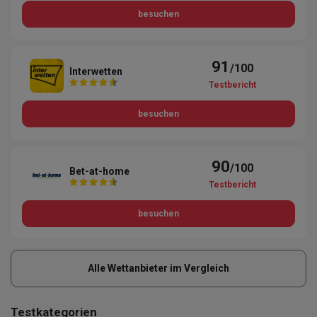
besuchen
91
/100
Interwetten
Testbericht
besuchen
90
/100
Bet-at-home
Testbericht
besuchen
Alle Wettanbieter im Vergleich
Testkategorien