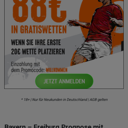
* 18+ | Nur für Neukunden in Deutschland | AGB gelten
Bayern – Freiburg Prognose mit