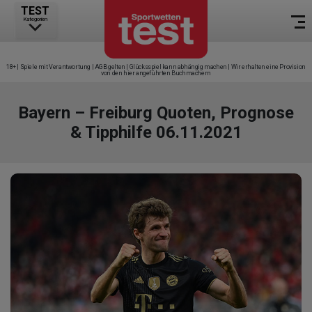
TEST
Kategorien
18+ | Spiele mit Verantwortung | AGB gelten | Glücksspiel kann abhängig machen | Wir erhalten eine Provision
von den hier angeführten Buchmachern
Bayern – Freiburg Quoten, Prognose
& Tipphilfe 06.11.2021