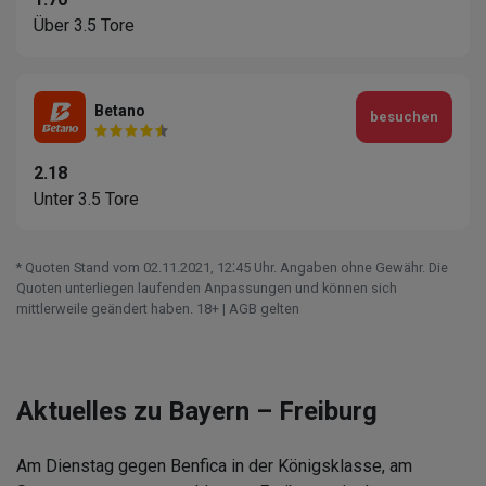
Über 3.5 Tore
Betano
besuchen
2.18
Unter 3.5 Tore
* Quoten Stand vom 02.11.2021‚ 12⁚45 Uhr. Angaben ohne Gewähr. Die
Quoten unterliegen laufenden Anpassungen und können sich
mittlerweile geändert haben. 18+ | AGB gelten
Aktuelles zu Bayern – Freiburg
Am Dienstag gegen Benfica in der Königsklasse, am