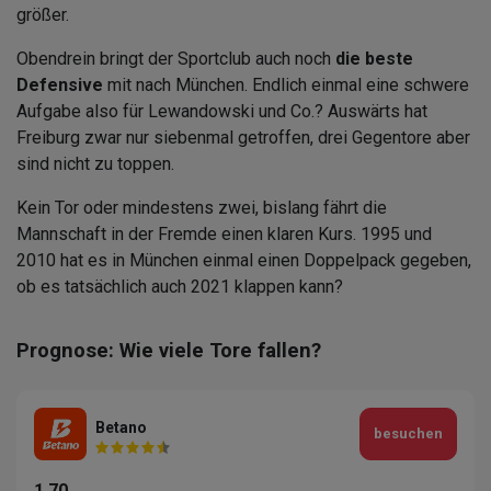
größer.
Obendrein bringt der Sportclub auch noch
die beste
Defensive
mit nach München. Endlich einmal eine schwere
Aufgabe also für Lewandowski und Co.? Auswärts hat
Freiburg zwar nur siebenmal getroffen, drei Gegentore aber
sind nicht zu toppen.
Kein Tor oder mindestens zwei, bislang fährt die
Mannschaft in der Fremde einen klaren Kurs. 1995 und
2010 hat es in München einmal einen Doppelpack gegeben,
ob es tatsächlich auch 2021 klappen kann?
Prognose: Wie viele Tore fallen?
Betano
besuchen
1.70