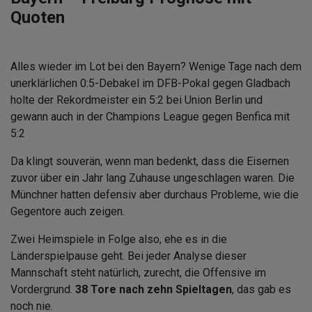
Quoten
Alles wieder im Lot bei den Bayern? Wenige Tage nach dem
unerklärlichen 0:5-Debakel im DFB-Pokal gegen Gladbach
holte der Rekordmeister ein 5:2 bei Union Berlin und
gewann auch in der Champions League gegen Benfica mit
5:2
Da klingt souverän, wenn man bedenkt, dass die Eisernen
zuvor über ein Jahr lang Zuhause ungeschlagen waren. Die
Münchner hatten defensiv aber durchaus Probleme, wie die
Gegentore auch zeigen.
Zwei Heimspiele in Folge also, ehe es in die
Länderspielpause geht. Bei jeder Analyse dieser
Mannschaft steht natürlich, zurecht, die Offensive im
Vordergrund.
38 Tore nach zehn Spieltagen
, das gab es
noch nie.