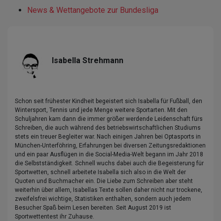
News & Wettangebote zur Bundesliga
Isabella Strehmann
Schon seit frühester Kindheit begeistert sich Isabella für Fußball, den
Wintersport, Tennis und jede Menge weitere Sportarten. Mit den
Schuljahren kam dann die immer größer werdende Leidenschaft fürs
Schreiben, die auch während des betriebswirtschaftlichen Studiums
stets ein treuer Begleiter war. Nach einigen Jahren bei Optasports in
München-Unterföhring, Erfahrungen bei diversen Zeitungsredaktionen
und ein paar Ausflügen in die Social-Media-Welt begann im Jahr 2018
die Selbstständigkeit. Schnell wuchs dabei auch die Begeisterung für
Sportwetten, schnell arbeitete Isabella sich also in die Welt der
Quoten und Buchmacher ein. Die Liebe zum Schreiben aber steht
weiterhin über allem, Isabellas Texte sollen daher nicht nur trockene,
zweifelsfrei wichtige, Statistiken enthalten, sondern auch jedem
Besucher Spaß beim Lesen bereiten. Seit August 2019 ist
Sportwettentest ihr Zuhause.