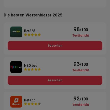
Die besten Wettanbieter 2025
98
/100
Bet365
Testbericht
besuchen
93
/100
NEO.bet
Testbericht
besuchen
92
/100
Betano
Testbericht