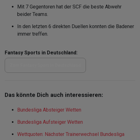
Mit 7 Gegentoren hat der SCF die beste Abwehr
beider Teams.
In den letzten 6 direkten Duellen konnten die Badener
immer treffen.
Fantasy Sports in Deutschland:
Zum Fantasy Sport in Deutschland
Das könnte Dich auch interessieren:
Bundesliga Absteiger Wetten
Bundesliga Aufsteiger Wetten
Wettquoten: Nächster Trainerwechsel Bundesliga