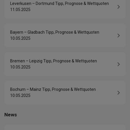
Leverkusen – Dortmund Tipp, Prognose & Wettquoten
11.05.2025
Bayern – Gladbach Tipp, Prognose & Wettquoten
10.05.2025
Bremen – Leipzig Tipp, Prognose & Wettquoten
10.05.2025
Bochum – Mainz Tipp, Prognose & Wettquoten
10.05.2025
News