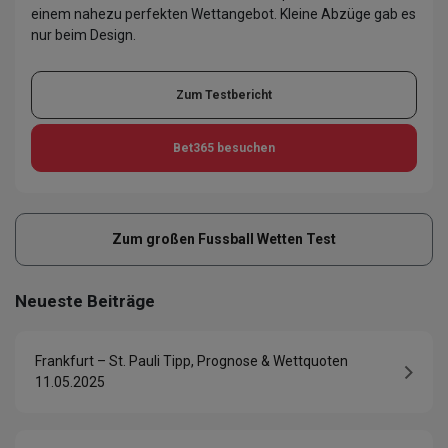
einem nahezu perfekten Wettangebot. Kleine Abzüge gab es
nur beim Design.
Zum Testbericht
Bet365
besuchen
Zum großen Fussball Wetten Test
Neueste Beiträge
Frankfurt – St. Pauli Tipp, Prognose & Wettquoten
11.05.2025