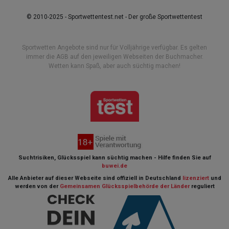
© 2010-2025 - Sportwettentest.net - Der große Sportwettentest
Sportwetten Angebote sind nur für Volljährige verfügbar. Es gelten
immer die AGB auf den jeweiligen Webseiten der Buchmacher.
Wetten kann Spaß, aber auch süchtig machen!
Suchtrisiken, Glücksspiel kann süchtig machen - Hilfe finden Sie auf
buwei.de
Alle Anbieter auf dieser Webseite sind offiziell in Deutschland
lizenziert
und
werden von der
Gemeinsamen Glücksspielbehörde der Länder
reguliert