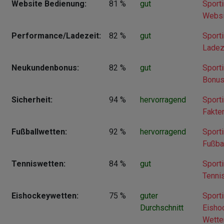
Website Bedienung:
81 %
gut
Sport
Websi
Performance/Ladezeit:
82 %
gut
Sport
Ladez
Neukundenbonus:
82 %
gut
Sport
Bonu
Sicherheit:
94 %
hervorragend
Sport
Fakte
Fußballwetten:
92 %
hervorragend
Sport
Fußba
Tenniswetten:
84 %
gut
Sport
Tenni
Eishockeywetten:
75 %
guter
Sport
Durchschnitt
Eisho
Wette