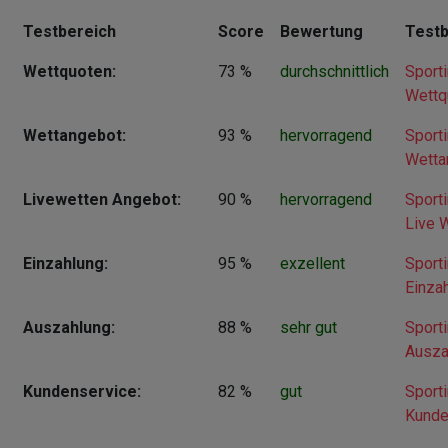
Testbereich
Score
Bewertung
Testb
Wettquoten:
73 %
durchschnittlich
Sport
Wettq
Wettangebot:
93 %
hervorragend
Sport
Wetta
Livewetten Angebot:
90 %
hervorragend
Sport
Live 
Einzahlung:
95 %
exzellent
Sport
Einza
Auszahlung:
88 %
sehr gut
Sport
Ausza
Kundenservice:
82 %
gut
Sport
Kunde