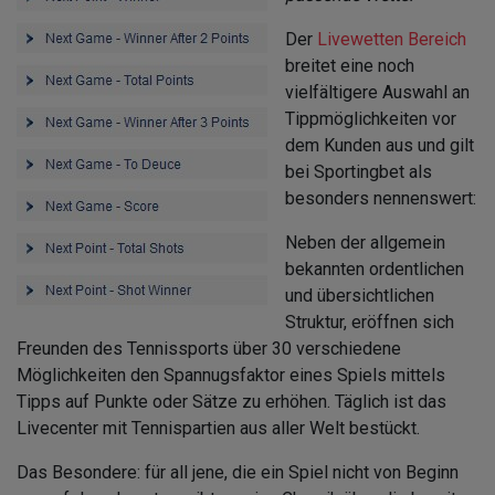
Der
Livewetten Bereich
breitet eine noch
vielfältigere Auswahl an
Tippmöglichkeiten vor
dem Kunden aus und gilt
bei Sportingbet als
besonders nennenswert:
Neben der allgemein
bekannten ordentlichen
und übersichtlichen
Struktur, eröffnen sich
Freunden des Tennissports über 30 verschiedene
Möglichkeiten den Spannugsfaktor eines Spiels mittels
Tipps auf Punkte oder Sätze zu erhöhen. Täglich ist das
Livecenter mit Tennispartien aus aller Welt bestückt.
Das Besondere: für all jene, die ein Spiel nicht von Beginn