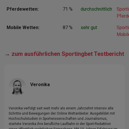
Pferdewetten:
71 %
durchschnittlich
Sport
Pferd
Mobile Wetten:
87 %
sehr gut
Sport
Mobil
→
zum ausführlichen Sportingbet Testbericht
Veronika
Veronika verfolgt seit weit mehr als einem Jahrzehnt intensiv alle
Schritte und Bewegungen der Online Wettanbieter. Ausgebildet mit
Hochschulstudien in Sportwissenschaften und Journalismus,
startete Veronika ihre berufliche Laufbahn in der Sport-Redaktion