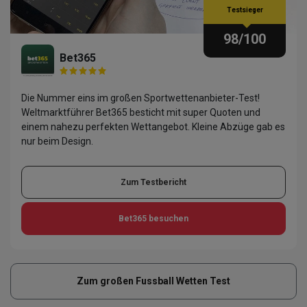
Testsieger
98
/100
Bet365
Die Nummer eins im großen Sportwettenanbieter-Test!
Weltmarktführer Bet365 besticht mit super Quoten und
einem nahezu perfekten Wettangebot. Kleine Abzüge gab es
nur beim Design.
Zum Testbericht
Bet365
besuchen
Zum großen Fussball Wetten Test