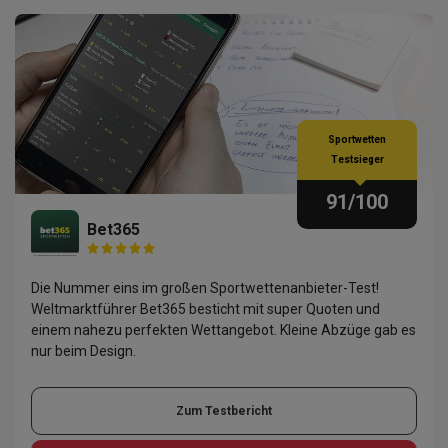
Sportwetten
Testsieger
91
/100
Bet365
Die Nummer eins im großen Sportwettenanbieter-Test!
Weltmarktführer Bet365 besticht mit super Quoten und
einem nahezu perfekten Wettangebot. Kleine Abzüge gab es
nur beim Design.
Zum Testbericht