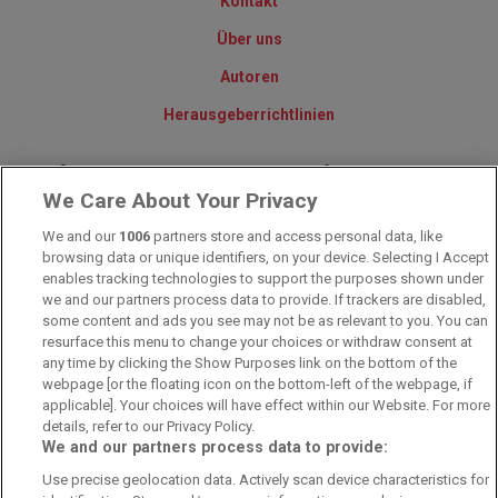
Kontakt
Über uns
Autoren
Herausgeberrichtlinien
© 2010-2025 - Sportwettentest.net - Der große Sportwettentest
We Care About Your Privacy
We and our
1006
partners store and access personal data, like
Sportwetten Angebote sind nur für Volljährige verfügbar. Es gelten
browsing data or unique identifiers, on your device. Selecting I Accept
immer die AGB auf den jeweiligen Webseiten der Buchmacher.
Wetten kann Spaß, aber auch süchtig machen!
enables tracking technologies to support the purposes shown under
we and our partners process data to provide. If trackers are disabled,
some content and ads you see may not be as relevant to you. You can
resurface this menu to change your choices or withdraw consent at
any time by clicking the Show Purposes link on the bottom of the
webpage [or the floating icon on the bottom-left of the webpage, if
applicable]. Your choices will have effect within our Website. For more
details, refer to our Privacy Policy.
We and our partners process data to provide:
Suchtrisiken, Glücksspiel kann süchtig machen - Hilfe finden Sie auf
Use precise geolocation data. Actively scan device characteristics for
buwei.de