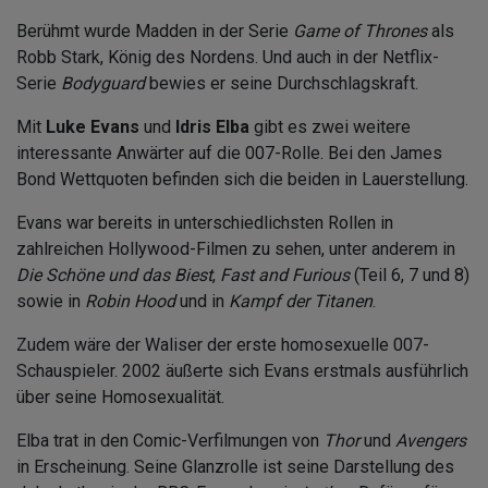
Berühmt wurde Madden in der Serie
Game of Thrones
als
Robb Stark, König des Nordens. Und auch in der Netflix-
Serie
Bodyguard
bewies er seine Durchschlagskraft.
Mit
Luke Evans
und
Idris Elba
gibt es zwei weitere
interessante Anwärter auf die 007-Rolle. Bei den James
Bond Wettquoten befinden sich die beiden in Lauerstellung.
Evans war bereits in unterschiedlichsten Rollen in
zahlreichen Hollywood-Filmen zu sehen, unter anderem in
Die Schöne und das Biest
,
Fast and Furious
(Teil 6, 7 und 8)
sowie in
Robin Hood
und in
Kampf der Titanen
.
Zudem wäre der Waliser der erste homosexuelle 007-
Schauspieler. 2002 äußerte sich Evans erstmals ausführlich
über seine Homosexualität.
Elba trat in den Comic-Verfilmungen von
Thor
und
Avengers
in Erscheinung. Seine Glanzrolle ist seine Darstellung des