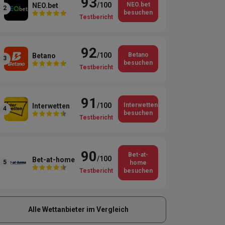
93
/100
NEO.bet
NEO.bet
besuchen
Testbericht
92
/100
Betano
Betano
besuchen
Testbericht
91
/100
Interwetten
Interwetten
besuchen
Testbericht
90
Bet-at-
/100
Bet-at-home
home
besuchen
Testbericht
Alle Wettanbieter im Vergleich