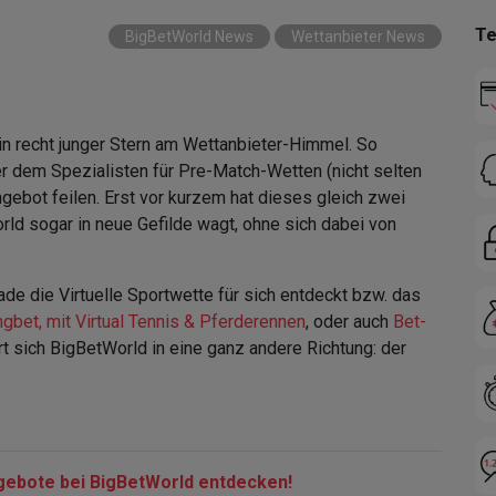
Te
BigBetWorld News
Wettanbieter News
in recht junger Stern am Wettanbieter-Himmel. So
er dem Spezialisten für Pre-Match-Wetten (nicht selten
gebot feilen. Erst vor kurzem hat dieses gleich zwei
ld sogar in neue Gefilde wagt, ohne sich dabei von
e die Virtuelle Sportwette für sich entdeckt bzw. das
ngbet, mit Virtual Tennis & Pferderennen
, oder auch
Bet-
iert sich BigBetWorld in eine ganz andere Richtung: der
gebote bei BigBetWorld entdecken!