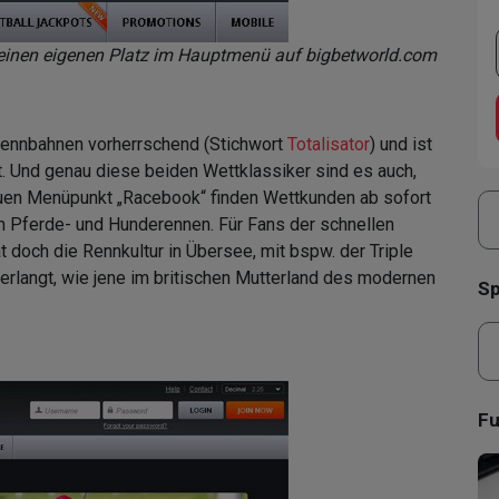
 einen eigenen Platz im Hauptmenü auf bigbetworld.com
erennbahnen vorherrschend (Stichwort
Totalisator
) und ist
. Und genau diese beiden Wettklassiker sind es auch,
euen Menüpunkt „Racebook“ finden Wettkunden ab sofort
n Pferde- und Hunderennen. Für Fans der schnellen
at doch die Rennkultur in Übersee, mit bspw. der Triple
 erlangt, wie jene im britischen Mutterland des modernen
Sp
Fu