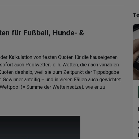
Te
en für Fußball, Hunde- &
r Kalkulation von festen Quoten für die hauseigenen
ofort auch Poolwetten, d. h. Wetten, die nach variablen
Quoten deshalb, weil sie zum Zeitpunkt der Tippabgabe
e Gewinner anteilig – und in vielen Fällen auch gewichtet
 Wettpool (= Summe der Wetteinsätze), wie er zu