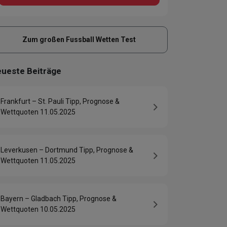
Zum großen Fussball Wetten Test
ueste Beiträge
Frankfurt – St. Pauli Tipp, Prognose &
Wettquoten 11.05.2025
Leverkusen – Dortmund Tipp, Prognose &
Wettquoten 11.05.2025
Bayern – Gladbach Tipp, Prognose &
Wettquoten 10.05.2025