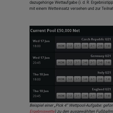
dazugehörige Wettaufgabe (i. d. R. Ergebnistipp
mit einem Wetteinsatz versehen und zur Teilna
Beispiel einer „Pick 4“ Wettpool-Aufgabe: geford
Ergebniswette
) zu den ausgewählten Fußballm