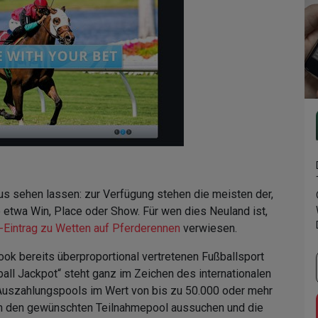
s sehen lassen: zur Verfügung stehen die meisten der,
 etwa Win, Place oder Show. Für wen dies Neuland ist,
-Eintrag zu Wetten auf Pferderennen
verwiesen.
ok bereits überproportional vertretenen Fußballsport
all Jackpot“ steht ganz im Zeichen des internationalen
Auszahlungspools im Wert von bis zu 50.000 oder mehr
ich den gewünschten Teilnahmepool aussuchen und die