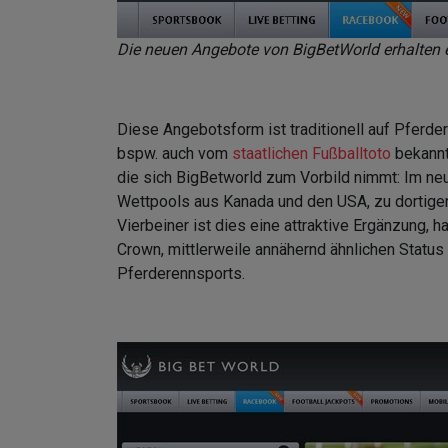
Die neuen Angebote von BigBetWorld erhalten
Diese Angebotsform ist traditionell auf Pferd
bspw. auch vom
staatlichen Fußballtoto
bekannt
die sich BigBetworld zum Vorbild nimmt: Im n
Wettpools aus Kanada und den USA, zu dortige
Vierbeiner ist dies eine attraktive Ergänzung, h
Crown, mittlerweile annähernd ähnlichen Status
Pferderennsports.