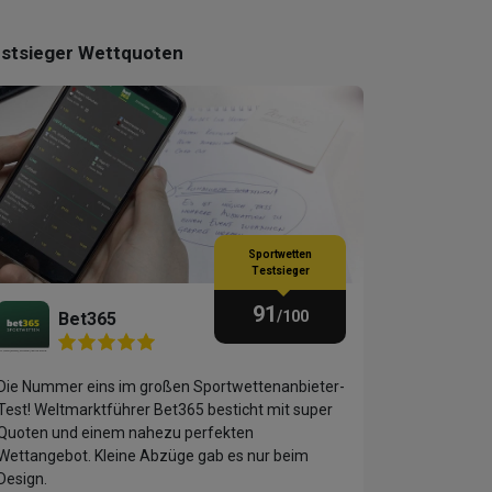
stsieger Wettquoten
Sportwetten
Testsieger
91
/100
Bet365
Die Nummer eins im großen Sportwettenanbieter-
Test! Weltmarktführer Bet365 besticht mit super
Quoten und einem nahezu perfekten
Wettangebot. Kleine Abzüge gab es nur beim
Design.