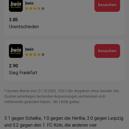
bwin
besuchen
3.85
Unentschieden
bwin
besuchen
2.90
Sieg Frankfurt
* Quoten Stand vom 21.10.2022‚ 10⁚31 Uhr. Angaben ohne Gewähr. Die
Quoten unterliegen laufenden Anpassungen und können sich
mittlerweile geändert haben. 18+ | AGB gelten
3:1 gegen Schalke, 1:0 gegen die Hertha, 3:0 gegen Leipzig
und 5:2 gegen den 1. FC Köln, die anderen vier