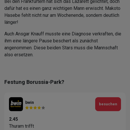
Bei den Frankfurtern hat sich das Lazarett gelichtet, doch
dafür hat es einen ganz wichtigen Mann erwischt. Makoto
Hasebe fehlt nicht nur am Wochenende, sondern deutlich
länger!
Auch Ansgar Knauff musste eine Diagnose verkraften, die
ihm eine längere Pause beschert als zunächst
angenommen. Diese beiden Stars muss die Mannschaft
also ersetzen.
Festung Borussia-Park?
bwin
besuchen
2.45
Thuram trifft