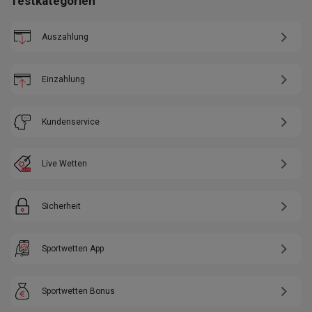
Testkategorien
Auszahlung
Einzahlung
Kundenservice
Live Wetten
Sicherheit
Sportwetten App
Sportwetten Bonus