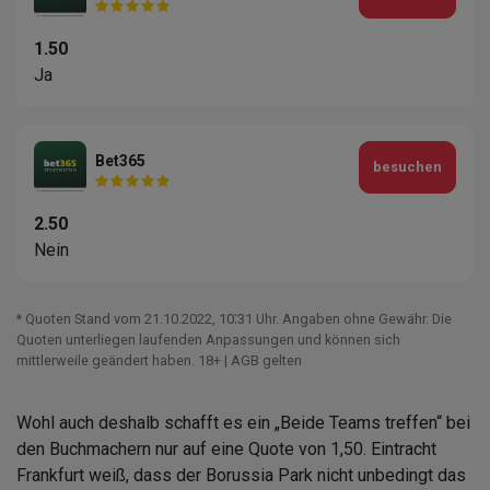
1.50
Ja
Bet365
besuchen
2.50
Nein
* Quoten Stand vom 21.10.2022‚ 10⁚31 Uhr. Angaben ohne Gewähr. Die
Quoten unterliegen laufenden Anpassungen und können sich
mittlerweile geändert haben. 18+ | AGB gelten
Wohl auch deshalb schafft es ein „Beide Teams treffen“ bei
den Buchmachern nur auf eine Quote von 1,50. Eintracht
Frankfurt weiß, dass der Borussia Park nicht unbedingt das