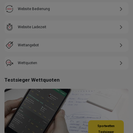
Website Bedienung
Website Ladezeit
Wettangebot
Wettquoten
Testsieger Wettquoten
Sportwetten
Testsieger