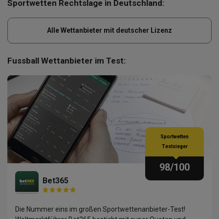
Sportwetten Rechtslage in Deutschland:
Alle Wettanbieter mit deutscher Lizenz
Fussball Wettanbieter im Test:
Sportwetten
Testsieger
98
/100
Bet365
Die Nummer eins im großen Sportwettenanbieter-Test!