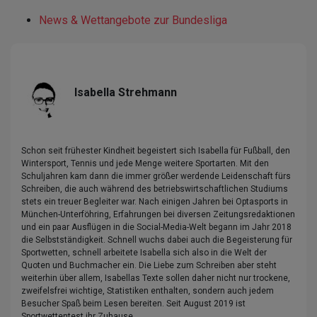
News & Wettangebote zur Bundesliga
Isabella Strehmann
Schon seit frühester Kindheit begeistert sich Isabella für Fußball, den
Wintersport, Tennis und jede Menge weitere Sportarten. Mit den
Schuljahren kam dann die immer größer werdende Leidenschaft fürs
Schreiben, die auch während des betriebswirtschaftlichen Studiums
stets ein treuer Begleiter war. Nach einigen Jahren bei Optasports in
München-Unterföhring, Erfahrungen bei diversen Zeitungsredaktionen
und ein paar Ausflügen in die Social-Media-Welt begann im Jahr 2018
die Selbstständigkeit. Schnell wuchs dabei auch die Begeisterung für
Sportwetten, schnell arbeitete Isabella sich also in die Welt der
Quoten und Buchmacher ein. Die Liebe zum Schreiben aber steht
weiterhin über allem, Isabellas Texte sollen daher nicht nur trockene,
zweifelsfrei wichtige, Statistiken enthalten, sondern auch jedem
Besucher Spaß beim Lesen bereiten. Seit August 2019 ist
Sportwettentest ihr Zuhause.