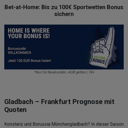
Bet-at-Home: Bis zu 100€ Sportwetten Bonus
sichern
*Nur für Neukunden. AGB gelten | 18+
Gladbach – Frankfurt Prognose mit
Quoten
Konstanz und Borussia Mönchengladbach? In dieser Saison