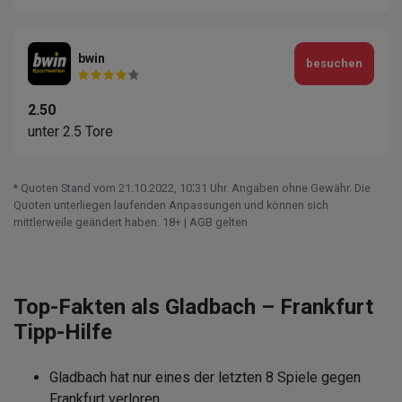
bwin
besuchen
2.50
unter 2.5 Tore
* Quoten Stand vom 21.10.2022‚ 10⁚31 Uhr. Angaben ohne Gewähr. Die
Quoten unterliegen laufenden Anpassungen und können sich
mittlerweile geändert haben. 18+ | AGB gelten
Top-Fakten als Gladbach – Frankfurt
Tipp-Hilfe
Gladbach hat nur eines der letzten 8 Spiele gegen
Frankfurt verloren.