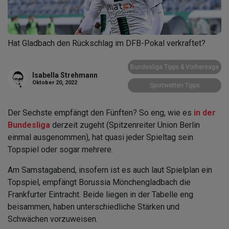
Hat Gladbach den Rückschlag im DFB-Pokal verkraftet?
Bundesliga Tipps & Vorhersage
Isabella Strehmann
Oktober 20, 2022
Sportwetten Tipps
Der Sechste empfängt den Fünften? So eng, wie es
in der
Bundesliga
derzeit zugeht (Spitzenreiter Union Berlin
einmal ausgenommen), hat quasi jeder Spieltag sein
Topspiel oder sogar mehrere.
Am Samstagabend, insofern ist es auch laut Spielplan ein
Topspiel, empfängt Borussia Mönchengladbach die
Frankfurter Eintracht. Beide liegen in der Tabelle eng
beisammen, haben unterschiedliche Stärken und
Schwächen vorzuweisen.