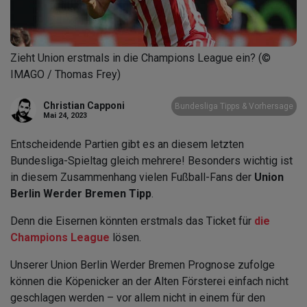
Zieht Union erstmals in die Champions League ein? (©
IMAGO / Thomas Frey)
Christian Capponi
Bundesliga Tipps & Vorhersage
Mai 24, 2023
Entscheidende Partien gibt es an diesem letzten
Bundesliga-Spieltag gleich mehrere! Besonders wichtig ist
in diesem Zusammenhang vielen Fußball-Fans der
Union
Berlin Werder Bremen Tipp
.
Denn die Eisernen könnten erstmals das Ticket für
die
Champions League
lösen.
Unserer Union Berlin Werder Bremen Prognose zufolge
können die Köpenicker an der Alten Försterei einfach nicht
geschlagen werden – vor allem nicht in einem für den