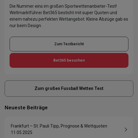
Die Nummer eins im großen Sportwettenanbieter-Test!
Weltmarktführer Bet365 besticht mit super Quoten und
einem nahezu perfekten Wettangebot. Kleine Abzüge gab es
nur beim Design.
Zum Testbericht
Bet365
besuchen
Zum großen Fussball Wetten Test
Neueste Beiträge
Frankfurt – St. Pauli Tipp, Prognose & Wettquoten
11.05.2025