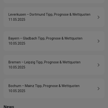
Leverkusen – Dortmund Tipp, Prognose & Wettquoten
11.05.2025
Bayern – Gladbach Tipp, Prognose & Wettquoten
10.05.2025
Bremen – Leipzig Tipp, Prognose & Wettquoten
10.05.2025
Bochum – Mainz Tipp, Prognose & Wettquoten
10.05.2025
News