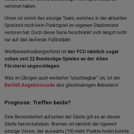
verloren haben.
Union ist somit das einzige Team, welches in der aktuellen
Spielzeit noch kein Punktspiel im eigenen Stadionrund
verloren hat. Doch diese Serie beschränkt sich längst nicht
nur auf das laufende Fußballjahr.
Wettbewerbsübergreifend ist
der FCU nämlich sogar
schon seit 22 Bundesliga-Spielen an der Alten
Försterei ungeschlagen
.
Was im Übrigen auch weiterhin “unschlagbar” ist, ist der
Bet365 Angebotscode
des gleichnamigen Anbieters!
Prognose: Treffen beide?
Eine Besonderheit aufseiten der Gäste gilt es an dieser
Stelle hervorzuheben. Bremen ist nämlich der ligaweit
einzige Verein, der auswärts (19) mehr Punkte holen konnte