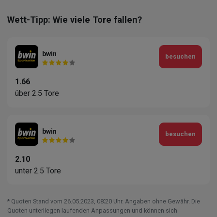
Wett-Tipp: Wie viele Tore fallen?
bwin
besuchen
1.66
über 2.5 Tore
bwin
besuchen
2.10
unter 2.5 Tore
* Quoten Stand vom 26.05.2023‚ 08⁚20 Uhr. Angaben ohne Gewähr. Die
Quoten unterliegen laufenden Anpassungen und können sich