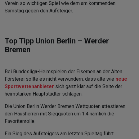
Verein so wichtigen Spiel wie dem am kommenden
Samstag gegen den Aufsteiger.
Top Tipp Union Berlin – Werder
Bremen
Bei Bundesliga-Heimspielen der Eisernen an der Alten
Försterei sollte es nicht verwundern, dass alte wie
neue
Sportwettenanbieter
sich ganz klar auf die Seite der
heimstarken Hauptstädter schlagen.
Die Union Berlin Werder Bremen Wettquoten attestieren
den Hausherren mit Siegquoten um 1,4 nämlich die
Favoritenrolle.
Ein Sieg des Aufsteigers am letzten Spieltag führt