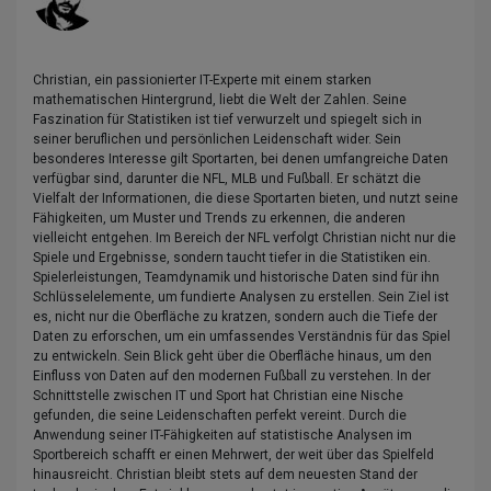
Christian, ein passionierter IT-Experte mit einem starken
mathematischen Hintergrund, liebt die Welt der Zahlen. Seine
Faszination für Statistiken ist tief verwurzelt und spiegelt sich in
seiner beruflichen und persönlichen Leidenschaft wider. Sein
besonderes Interesse gilt Sportarten, bei denen umfangreiche Daten
verfügbar sind, darunter die NFL, MLB und Fußball. Er schätzt die
Vielfalt der Informationen, die diese Sportarten bieten, und nutzt seine
Fähigkeiten, um Muster und Trends zu erkennen, die anderen
vielleicht entgehen. Im Bereich der NFL verfolgt Christian nicht nur die
Spiele und Ergebnisse, sondern taucht tiefer in die Statistiken ein.
Spielerleistungen, Teamdynamik und historische Daten sind für ihn
Schlüsselelemente, um fundierte Analysen zu erstellen. Sein Ziel ist
es, nicht nur die Oberfläche zu kratzen, sondern auch die Tiefe der
Daten zu erforschen, um ein umfassendes Verständnis für das Spiel
zu entwickeln. Sein Blick geht über die Oberfläche hinaus, um den
Einfluss von Daten auf den modernen Fußball zu verstehen. In der
Schnittstelle zwischen IT und Sport hat Christian eine Nische
gefunden, die seine Leidenschaften perfekt vereint. Durch die
Anwendung seiner IT-Fähigkeiten auf statistische Analysen im
Sportbereich schafft er einen Mehrwert, der weit über das Spielfeld
hinausreicht. Christian bleibt stets auf dem neuesten Stand der