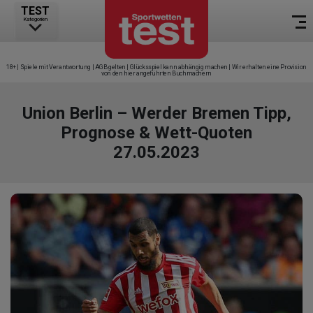
TEST
Kategorien
18+ | Spiele mit Verantwortung | AGB gelten | Glücksspiel kann abhängig machen | Wir erhalten eine Provision
von den hier angeführten Buchmachern
Union Berlin – Werder Bremen Tipp,
Prognose & Wett-Quoten
27.05.2023