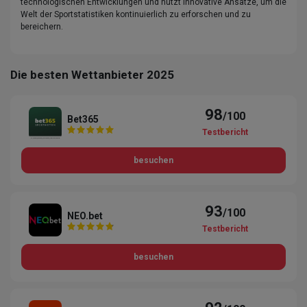
technologischen Entwicklungen und nutzt innovative Ansätze, um die
Welt der Sportstatistiken kontinuierlich zu erforschen und zu
bereichern.
Die besten Wettanbieter 2025
98
/100
Bet365
Testbericht
besuchen
93
/100
NEO.bet
Testbericht
besuchen