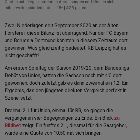
Quoten unterliegen laufenden Anpassungen und können sich
mittlerweile geändert haben. 18+ | AGB gelten
Zwei Niederlagen seit September 2020 an der Alten
Försterei, diese Bilanz ist überragend. Nur der FC Bayern
und Borussia Dortmund konnten in diesem Zeitraum dort
gewinnen. Was gleichzeitig bedeutet: RB Leipzig hat es
nicht geschafft!
Am ersten Spieltag der Saison 2019/20, dem Bundesliga-
Debüt von Union, hatten die Sachsen noch mit 4:0 dort
gewonnen, doch zuletzt gab es dann zweimal ein 1:2. Ein
Ergebnis, das den jüngsten direkten Vergleich perfekt in
Szene setzt.
Dreimal 2:1 für Union, einmal für RB, so gingen die
vergangenen vier Begegnungen zu Ende. Ein Blick
zu
Bildbet
zeigt: Ein fünftes 2:1, diesmal für die Gastgeber,
würde eine Quote von 10,50 mit sich bringen.