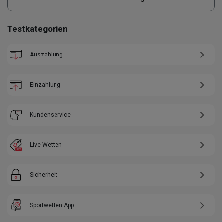
Testkategorien
Auszahlung
Einzahlung
Kundenservice
Live Wetten
Sicherheit
Sportwetten App