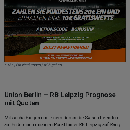
* 18+ | Für Neukunden | AGB gelten
Union Berlin – RB Leipzig Prognose
mit Quoten
Mit sechs Siegen und einem Remis die Saison beenden,
am Ende einen einzigen Punkt hinter RB Leipzig auf Rang