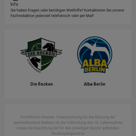
Info
Sie haben Fragen oder benötigen Wetthilfe? Kontaktieren Sie unsere
Fachredaktion jederzeit telefonisch oder per Mail!
Die Recken
Alba Berlin
Rechtlicher Hinweis: Voraussetzung für die Nutzung der
sportwettentest Website ist die Vollendung des 18. Lebensjahres
sowie die Beachtung der für den jeweiligen Nutzer geltenden
Glücksspielgesetze.