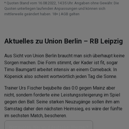
* Quoten Stand vom 16.08.2022‚ 14⁚35 Uhr. Angaben ohne Gewähr. Die
Quoten unterliegen laufenden Anpassungen und können sich
mittlerweile geändert haben. 18+ | AGB gelten
Aktuelles zu Union Berlin – RB Leipzig
Aus Sicht von Union Berlin braucht man sich überhaupt keine
Sorgen machen. Die Form stimmt, der Kader ist fit, sogar
Timo Baumgartl arbeitet intensiv an einem Comeback. In
Köpenick also scheint wortwörtlich jeden Tag die Sonne.
Trainer Urs Fischer bejubelte das 0:0 gegen Mainz aber
nicht, sondern forderte eine Leistungssteigerung im Spiel
gegen den Ball. Seine starken Neuzugänge sollen ihm am
Samstag daher den nächsten Heimsieg, es wäre der fünfte
im sechsten Match, bescheren.
Wettquoten: Wer wird deutscher Meister?