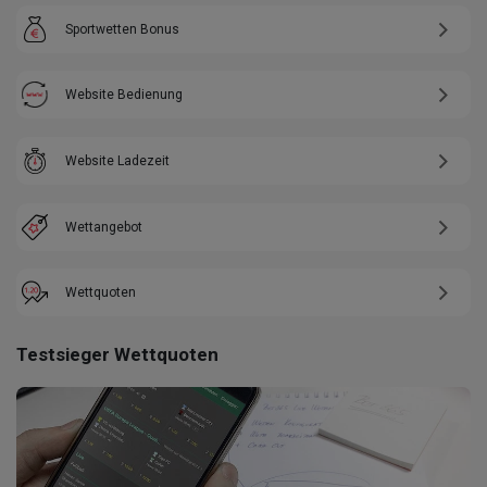
Sportwetten Bonus
Website Bedienung
Website Ladezeit
Wettangebot
Wettquoten
Testsieger Wettquoten