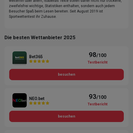
weiterhin über allem, Isabellas Texte sollen daher nicht nur trockene,
zweifelsfrei wichtige, Statistiken enthalten, sondern auch jedem
Besucher Spaß beim Lesen bereiten. Seit August 2019 ist
Sportwettentest ihr Zuhause.
Die besten Wettanbieter 2025
98
/100
Bet365
Testbericht
besuchen
93
/100
NEO.bet
Testbericht
besuchen