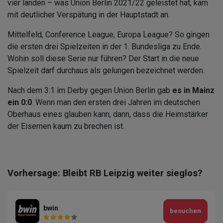
vier landen – was Union Berlin 2021/22 geleistet hat, kam
mit deutlicher Verspätung in der Hauptstadt an.
Mittelfeld, Conference League, Europa League? So gingen
die ersten drei Spielzeiten in der 1. Bundesliga zu Ende.
Wohin soll diese Serie nur führen? Der Start in die neue
Spielzeit darf durchaus als gelungen bezeichnet werden.
Nach dem 3:1 im Derby gegen Union Berlin gab
es in Mainz
ein 0:0
. Wenn man den ersten drei Jahren im deutschen
Oberhaus eines glauben kann, dann, dass die Heimstärker
der Eisernen kaum zu brechen ist.
Vorhersage: Bleibt RB Leipzig weiter sieglos?
bwin
besuchen