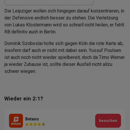
Die Leipziger wollen sich hingegen darauf konzentrieren, in
der Defensive endlich besser zu stehen. Die Verletzung
von Lukas Klostermann wird so schnell nicht heilen, er fehlt
RB definitiv auch in Berlin.
Dominik Szoboslai holte sich gegen Köln die rote Karte ab,
insofern darf auch er nicht mit dabei sein. Yussuf Poulsen
ist auch noch nicht wieder spielbereit, doch da Timo Werner
ja wieder Zuhause ist, sollte dieser Ausfall nicht allzu
schwer wiegen.
Wieder ein 2:1?
Betano
besuchen