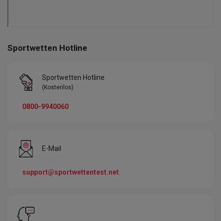
Sportwetten Hotline
Sportwetten Hotline
(Kostenlos)
0800-9940060
E-Mail
support@sportwettentest.net