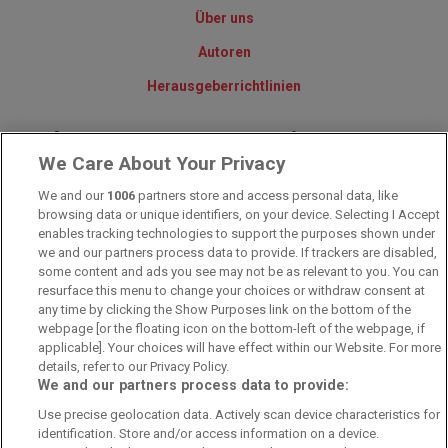
Über uns
Autoren
Herausgeberrichtlinien
© 2010-2025 - Sportwettentest.net - Der große Sportwettentest
We Care About Your Privacy
We and our
1006
partners store and access personal data, like
Sportwetten Angebote sind nur für Volljährige verfügbar. Es gelten
browsing data or unique identifiers, on your device. Selecting I Accept
immer die AGB auf den jeweiligen Webseiten der Buchmacher.
Wetten kann Spaß, aber auch süchtig machen!
enables tracking technologies to support the purposes shown under
we and our partners process data to provide. If trackers are disabled,
some content and ads you see may not be as relevant to you. You can
resurface this menu to change your choices or withdraw consent at
any time by clicking the Show Purposes link on the bottom of the
webpage [or the floating icon on the bottom-left of the webpage, if
applicable]. Your choices will have effect within our Website. For more
details, refer to our Privacy Policy.
We and our partners process data to provide:
Suchtrisiken, Glücksspiel kann süchtig machen - Hilfe finden Sie auf
Use precise geolocation data. Actively scan device characteristics for
buwei.de
identification. Store and/or access information on a device.