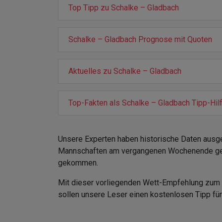
Top Tipp zu Schalke – Gladbach
Schalke – Gladbach Prognose mit Quoten
Aktuelles zu Schalke – Gladbach
Top-Fakten als Schalke – Gladbach Tipp-Hil
Unsere Experten haben historische Daten ausgew
Mannschaften am vergangenen Wochenende gen
gekommen.
Mit dieser vorliegenden Wett-Empfehlung zum 
sollen unsere Leser einen kostenlosen Tipp fü