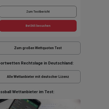
Zum Testbericht
Bet365
besuchen
Zum großen Wettquoten Test
ortwetten Rechtslage in Deutschland:
Alle Wettanbieter mit deutscher Lizenz
ssball Wettanbieter im Test: