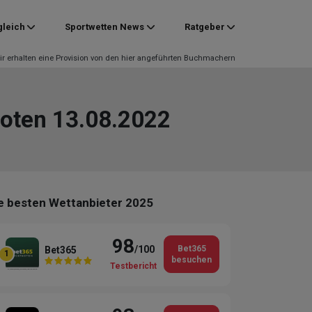
gleich
Sportwetten News
Ratgeber
Wir erhalten eine Provision von den hier angeführten Buchmachern
uoten 13.08.2022
e besten Wettanbieter 2025
98
/100
Bet365
Bet365
besuchen
Testbericht