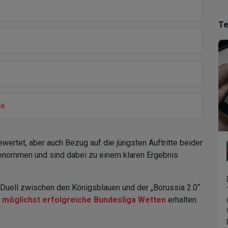
Te
fe
ertet, aber auch Bezug auf die jüngsten Auftritte beider
ommen und sind dabei zu einem klaren Ergebnis
Duell zwischen den Königsblauen und der „Borussia 2.0“
r
möglichst erfolgreiche Bundesliga Wetten
erhalten.