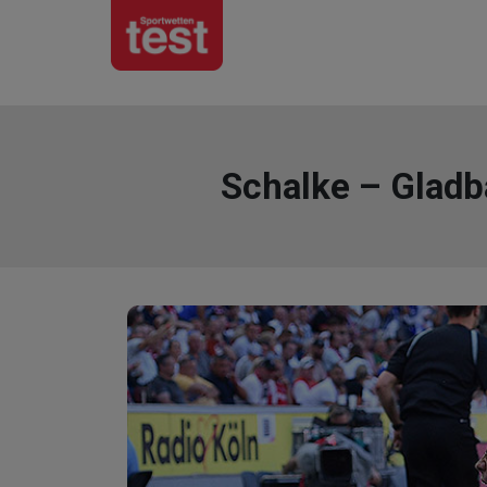
Schalke – Gladb