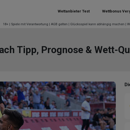
Wettanbieter Test
Wettbonus Ver
18+ | Spiele mit Verantwortung | AGB gelten | Glücksspiel kann abhängig machen | 
ach Tipp, Prognose & Wett-Q
Di