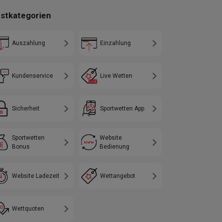
stkategorien
Auszahlung
Einzahlung
Kundenservice
Live Wetten
Sicherheit
Sportwetten App
Sportwetten
Website
Bonus
Bedienung
Website Ladezeit
Wettangebot
Wettquoten