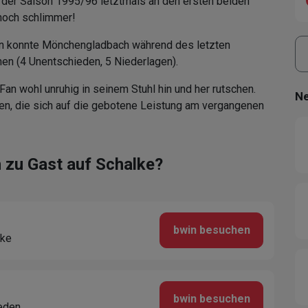
n der Saison 1995/96 letztmals an den ersten beiden
noch schlimmer!
on konnte Mönchengladbach während des letzten
en (4 Unentschieden, 5 Niederlagen).
an wohl unruhig in seinem Stuhl hin und her rutschen.
Ne
ken, die sich auf die gebotene Leistung am vergangenen
 zu Gast auf Schalke?
bwin
besuchen
lke
bwin
besuchen
eden