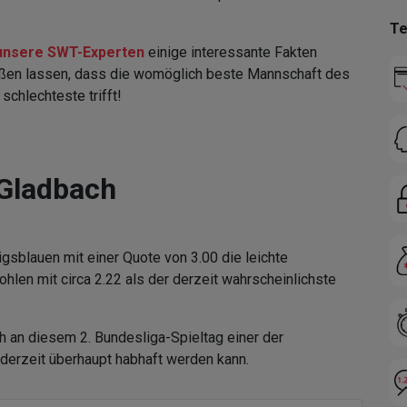
Te
unsere SWT-Experten
einige interessante Fakten
eßen lassen, dass die womöglich beste Mannschaft des
chlechteste trifft!
 Gladbach
sblauen mit einer Quote von 3.00 die leichte
hlen mit circa 2.22 als der derzeit wahrscheinlichste
h an diesem 2. Bundesliga-Spieltag einer der
 derzeit überhaupt habhaft werden kann.