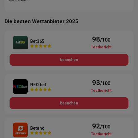
Die besten Wettanbieter 2025
98
/100
Bet365
Testbericht
besuchen
93
/100
NEO.bet
Testbericht
besuchen
92
/100
Betano
Testbericht