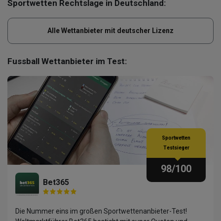
Sportwetten Rechtslage in Deutschland:
Alle Wettanbieter mit deutscher Lizenz
Fussball Wettanbieter im Test:
Sportwetten
Testsieger
98
/100
Bet365
Die Nummer eins im großen Sportwettenanbieter-Test!