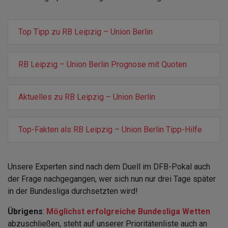
Top Tipp zu RB Leipzig – Union Berlin
RB Leipzig – Union Berlin Prognose mit Quoten
Aktuelles zu RB Leipzig – Union Berlin
Top-Fakten als RB Leipzig – Union Berlin Tipp-Hilfe
Unsere Experten sind nach dem Duell im DFB-Pokal auch
der Frage nachgegangen, wer sich nun nur drei Tage später
in der Bundesliga durchsetzten wird!
Übrigens
:
Möglichst erfolgreiche Bundesliga Wetten
abzuschließen, steht auf unserer Prioritätenliste auch an