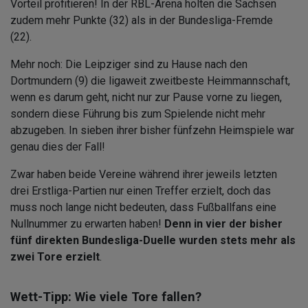
Vorteil profitieren! In der RBL-Arena holten die Sachsen
zudem mehr Punkte (32) als in der Bundesliga-Fremde
(22).
Mehr noch: Die Leipziger sind zu Hause nach den
Dortmundern (9) die ligaweit zweitbeste Heimmannschaft,
wenn es darum geht, nicht nur zur Pause vorne zu liegen,
sondern diese Führung bis zum Spielende nicht mehr
abzugeben. In sieben ihrer bisher fünfzehn Heimspiele war
genau dies der Fall!
Zwar haben beide Vereine während ihrer jeweils letzten
drei Erstliga-Partien nur einen Treffer erzielt, doch das
muss noch lange nicht bedeuten, dass Fußballfans eine
Nullnummer zu erwarten haben!
Denn in vier der bisher
fünf direkten Bundesliga-Duelle wurden stets mehr als
zwei Tore erzielt
.
Wett-Tipp: Wie viele Tore fallen?