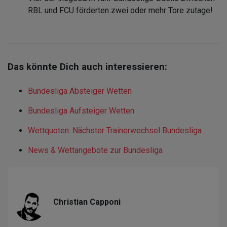
RBL und FCU förderten zwei oder mehr Tore zutage!
Das könnte Dich auch interessieren:
Bundesliga Absteiger Wetten
Bundesliga Aufsteiger Wetten
Wettquoten: Nächster Trainerwechsel Bundesliga
News & Wettangebote zur Bundesliga
Christian Capponi