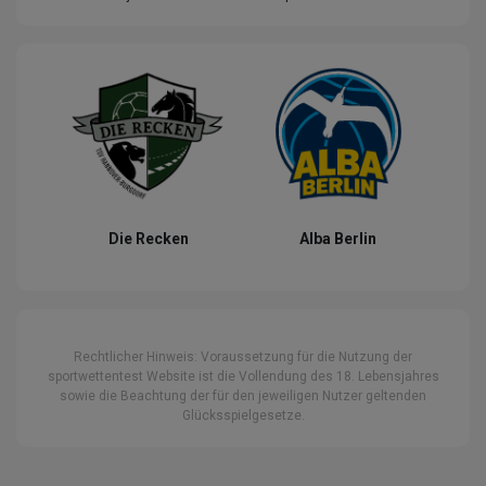
Die Recken
Alba Berlin
Rechtlicher Hinweis: Voraussetzung für die Nutzung der
sportwettentest Website ist die Vollendung des 18. Lebensjahres
sowie die Beachtung der für den jeweiligen Nutzer geltenden
Glücksspielgesetze.