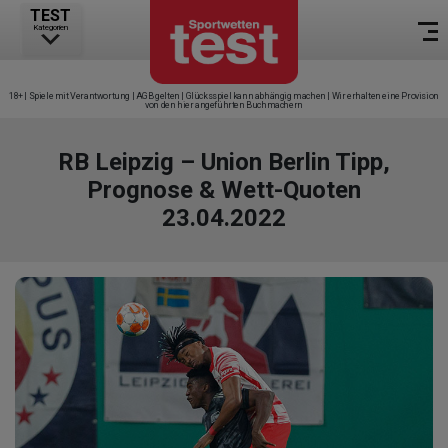
TEST
Kategorien
18+ | Spiele mit Verantwortung | AGB gelten | Glücksspiel kann abhängig machen | Wir erhalten eine Provision
von den hier angeführten Buchmachern
RB Leipzig – Union Berlin Tipp,
Prognose & Wett-Quoten
23.04.2022