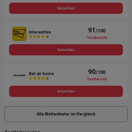
besuchen
91
/100
Interwetten
Testbericht
besuchen
90
/100
Bet-at-home
Testbericht
besuchen
Alle Wettanbieter im Vergleich