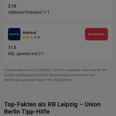
2.10
Halbzeit/Endstand 1/1
Admiral
besuchen
11.5
RBL gewinnt mit 3:1
* Quoten Stand vom 22.04.2022‚ 14⁚45 Uhr. Angaben ohne Gewähr. Die
Quoten unterliegen laufenden Anpassungen und können sich
mittlerweile geändert haben. 18+ | AGB gelten
Top-Fakten als RB Leipzig – Union
Berlin Tipp-Hilfe