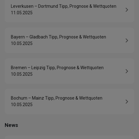
Leverkusen – Dortmund Tipp, Prognose & Wettquoten
11.05.2025
Bayern – Gladbach Tipp, Prognose & Wettquoten
10.05.2025
Bremen – Leipzig Tipp, Prognose & Wettquoten
10.05.2025
Bochum – Mainz Tipp, Prognose & Wettquoten
10.05.2025
News