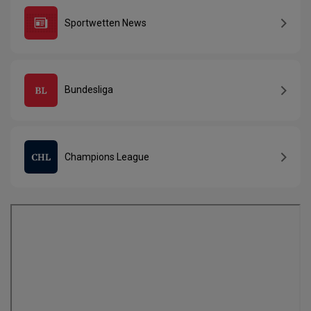
Sportwetten News
Bundesliga
Champions League