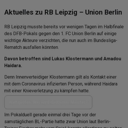
Aktuelles zu RB Leipzig – Union Berlin
RB Leipzig musste bereits vor wenigen Tagen im Halbfinale
des DFB-Pokals gegen den 1. FC Union Berlin auf einige
wichtige Akteure verzichten, die nun auch im Bundesliga-
Rematch ausfallen könnten.
Davon betroffen sind Lukas Klostermann und Amadou
Haidara.
Denn Innenverteidiger Klostermann gilt als Kontakt einer
mit dem Coronavirus infizierten Person, während Haidara
mit einer Knieverletzung zu kämpfen hatte.
Wettquoten: Wer wird deutscher Meister?
Im Pokalduell gerade einmal drei Tage vor der
samstäglichen BL-Partie hatte zwar Union laut Berlin-